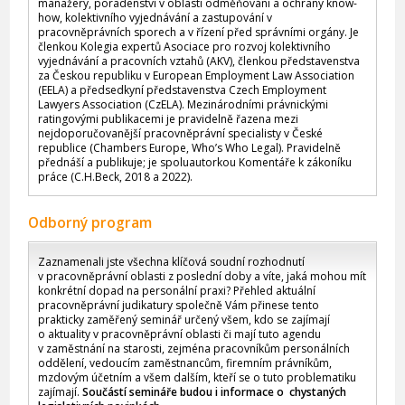
manažery, poradenství v oblasti odměňování a ochrany know-
how, kolektivního vyjednávání a zastupování v
pracovněprávních sporech a v řízení před správními orgány. Je
členkou Kolegia expertů Asociace pro rozvoj kolektivního
vyjednávání a pracovních vztahů (AKV), členkou představenstva
za Českou republiku v European Employment Law Association
(EELA) a předsedkyní představenstva Czech Employment
Lawyers Association (CzELA). Mezinárodními právnickými
ratingovými publikacemi je pravidelně řazena mezi
nejdoporučovanější pracovněprávní specialisty v České
republice (Chambers Europe, Who’s Who Legal). Pravidelně
přednáší a publikuje; je spoluautorkou Komentáře k zákoníku
práce (C.H.Beck, 2018 a 2022).
Odborný program
Zaznamenali jste všechna klíčová soudní rozhodnutí
v pracovněprávní oblasti z poslední doby a víte, jaká mohou mít
konkrétní dopad na personální praxi? Přehled aktuální
pracovněprávní judikatury společně Vám přinese tento
prakticky zaměřený seminář určený všem, kdo se zajímají
o aktuality v pracovněprávní oblasti či mají tuto agendu
v zaměstnání na starosti, zejména pracovníkům personálních
oddělení, vedoucím zaměstnancům, firemním právníkům,
mzdovým účetním a všem dalším, kteří se o tuto problematiku
zajímají.
Součástí semináře budou i informace o chystaných