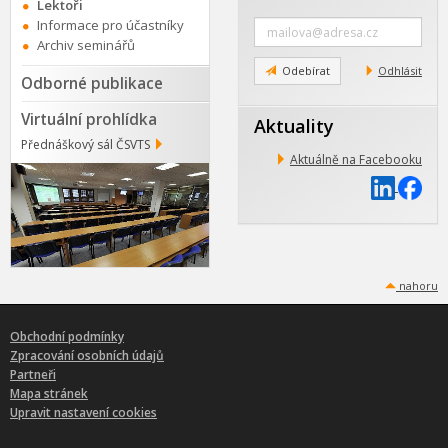
Lektoři
Zadejte
Informace pro účastníky
e-
Archiv seminářů
mail
Odebírat
Odhlásit
Odborné publikace
Virtuální prohlídka
Aktuality
Přednáškový sál ČSVTS
Aktuálně na Facebooku
nahoru
Obchodní podmínky
Zpracování osobních údajů
Partneři
Mapa stránek
Upravit nastavení cookies