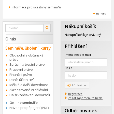
Informace pro účastníky seminářů
nahoru
Nákupní košík
Vyhledat
OK
na
webu
Nákupní košík je prázdný.
O nás
Přihlášení
Semináře, školení, kurzy
Jméno nebo e-mail
Obchodní a občanské
právo
Správní a trestní právo
Heslo
Pracovní právo
Finanční právo
Daně, účetnictví
Měkké a další dovednosti
Přihlásit se
Akreditované vzdělávání
Registrace
Další vzdělávání advokátů
Zaslat zapomenuté heslo
On-line semináře
Návod pro připojení
(PDF)
Odběr novinek