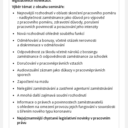
legislativních novinkách.
Výběr témat z obsahu semináře:
Nejnovější rozhodnutí v oblasti skončení pracovního poměru
- nadbytečnost zaměstnance jako důvod pro výpověď
z pracovního poměru, zdravotní důvody, porušení
pracovních povinností a posuzování jeho intenzity
Nová rozhodnutí ohledně souběhu funkcí
Odměňování a bonusy, včetně otázek nerovnosti
a diskriminace v odměňování
Odpovědnost za škodu včetně nároků z bossingu
zaměstnance či odpovědnosti zaměstnance za schodek
Doručování v pracovněprávních vztazích
Audiovizuální záznam jako důkazy v pracovněprávních
sporech
Započtení na mzdu
Nelegální zaměstnávání a zastřené agenturní zaměstnávání
A mnohá další zajímavá soudní rozhodnutí
Informace o právech a povinnostech zaměstnavatelů
s ohledem na omezení provozu jejich fungování v souvislosti
s šířením nového typu koronaviru
Nejvýznamnější chystané legislativní novinky v pracovním
právu