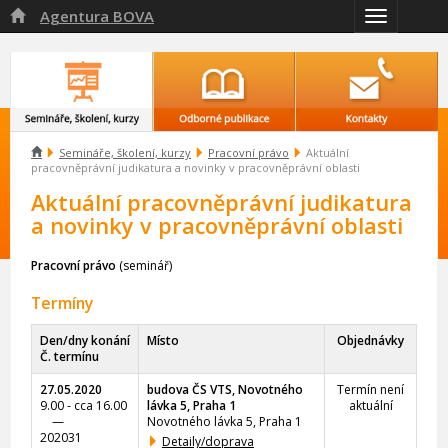
Agentura BOVA

Přepnout
navigaci

Semináře, školení, kurzy
Pracovní právo
Aktuální
pracovněprávní judikatura a novinky v pracovněprávní oblasti
Aktuální pracovněprávní judikatura
a novinky v pracovněprávní oblasti
Pracovní právo
(seminář)
Termíny
Den/dny konání
Místo
Objednávky
Č. termínu
27.05.2020
budova ČS VTS, Novotného
Termín není
9.00 - cca 16.00
lávka 5, Praha 1
aktuální
—
Novotného lávka 5, Praha 1
202031
Detaily/doprava