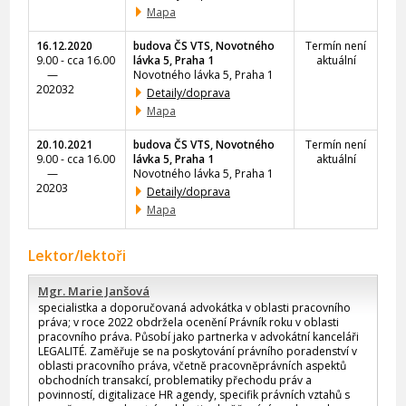
Mapa
16.12.2020
budova ČS VTS, Novotného
Termín není
9.00 - cca 16.00
lávka 5, Praha 1
aktuální
—
Novotného lávka 5, Praha 1
202032
Detaily/doprava
Mapa
20.10.2021
budova ČS VTS, Novotného
Termín není
9.00 - cca 16.00
lávka 5, Praha 1
aktuální
—
Novotného lávka 5, Praha 1
20203
Detaily/doprava
Mapa
Lektor/lektoři
Mgr. Marie Janšová
specialistka a doporučovaná advokátka v oblasti pracovního
práva; v roce 2022 obdržela ocenění Právník roku v oblasti
pracovního práva. Působí jako partnerka v advokátní kanceláři
LEGALITÉ. Zaměřuje se na poskytování právního poradenství v
oblasti pracovního práva, včetně pracovněprávních aspektů
obchodních transakcí, problematiky přechodu práv a
povinností, digitalizace HR agendy, specifik právních vztahů s