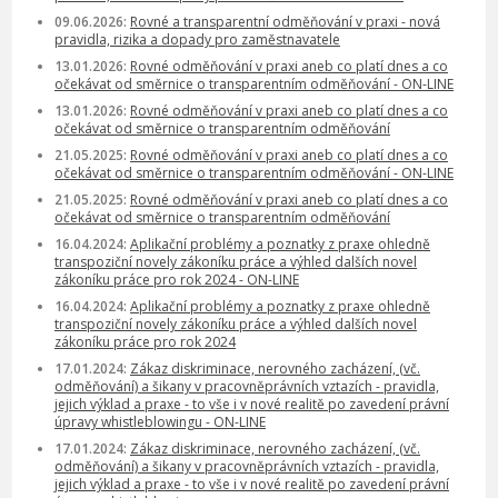
09.06.2026:
Rovné a transparentní odměňování v praxi - nová
pravidla, rizika a dopady pro zaměstnavatele
13.01.2026:
Rovné odměňování v praxi aneb co platí dnes a co
očekávat od směrnice o transparentním odměňování - ON-LINE
13.01.2026:
Rovné odměňování v praxi aneb co platí dnes a co
očekávat od směrnice o transparentním odměňování
21.05.2025:
Rovné odměňování v praxi aneb co platí dnes a co
očekávat od směrnice o transparentním odměňování - ON-LINE
21.05.2025:
Rovné odměňování v praxi aneb co platí dnes a co
očekávat od směrnice o transparentním odměňování
16.04.2024:
Aplikační problémy a poznatky z praxe ohledně
transpoziční novely zákoníku práce a výhled dalších novel
zákoníku práce pro rok 2024 - ON-LINE
16.04.2024:
Aplikační problémy a poznatky z praxe ohledně
transpoziční novely zákoníku práce a výhled dalších novel
zákoníku práce pro rok 2024
17.01.2024:
Zákaz diskriminace, nerovného zacházení, (vč.
odměňování) a šikany v pracovněprávních vztazích - pravidla,
jejich výklad a praxe - to vše i v nové realitě po zavedení právní
úpravy whistleblowingu - ON-LINE
17.01.2024:
Zákaz diskriminace, nerovného zacházení, (vč.
odměňování) a šikany v pracovněprávních vztazích - pravidla,
jejich výklad a praxe - to vše i v nové realitě po zavedení právní