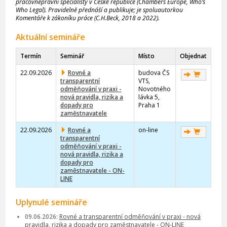
pracovněprávní specialisty v České republice (Chambers Europe, Who’s
Who Legal). Pravidelně přednáší a publikuje; je spoluautorkou
Komentáře k zákoníku práce (C.H.Beck, 2018 a 2022).
Aktuální semináře
Termín
Seminář
Místo
Objednat
22.09.2026
Rovné a
budova ČS
transparentní
VTS,
odměňování v praxi -
Novotného
nová pravidla, rizika a
lávka 5,
dopady pro
Praha 1
zaměstnavatele
22.09.2026
Rovné a
on-line
transparentní
odměňování v praxi -
nová pravidla, rizika a
dopady pro
zaměstnavatele - ON-
LINE
Uplynulé semináře
09.06.2026:
Rovné a transparentní odměňování v praxi - nová
pravidla, rizika a dopady pro zaměstnavatele - ON-LINE