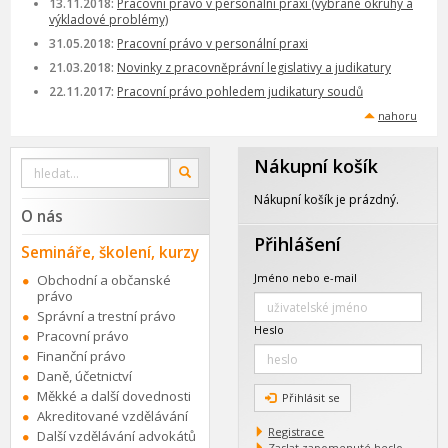
13.11.2018:
Pracovní právo v personální praxi (vybrané okruhy a
výkladové problémy)
31.05.2018:
Pracovní právo v personální praxi
21.03.2018:
Novinky z pracovněprávní legislativy a judikatury
22.11.2017:
Pracovní právo pohledem judikatury soudů
nahoru
Nákupní košík
Vyhledat
OK
na
webu
Nákupní košík je prázdný.
O nás
Přihlášení
Semináře, školení, kurzy
Jméno nebo e-mail
Obchodní a občanské
právo
Správní a trestní právo
Heslo
Pracovní právo
Finanční právo
Daně, účetnictví
Měkké a další dovednosti
Přihlásit se
Akreditované vzdělávání
Registrace
Další vzdělávání advokátů
Zaslat zapomenuté heslo