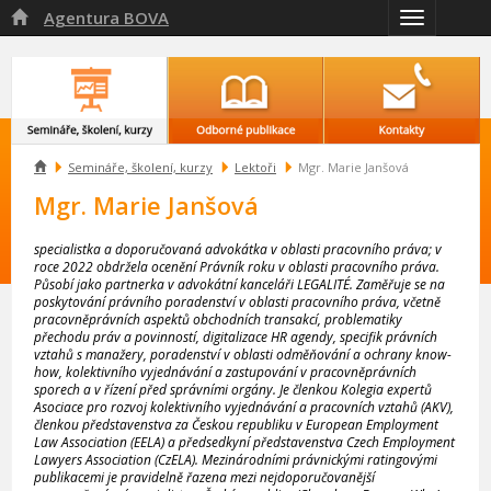
Agentura BOVA

Přepnout
navigaci

Semináře, školení, kurzy
Lektoři
Mgr. Marie Janšová
Mgr. Marie Janšová
specialistka a doporučovaná advokátka v oblasti pracovního práva; v
roce 2022 obdržela ocenění Právník roku v oblasti pracovního práva.
Působí jako partnerka v advokátní kanceláři LEGALITÉ. Zaměřuje se na
poskytování právního poradenství v oblasti pracovního práva, včetně
pracovněprávních aspektů obchodních transakcí, problematiky
přechodu práv a povinností, digitalizace HR agendy, specifik právních
vztahů s manažery, poradenství v oblasti odměňování a ochrany know-
how, kolektivního vyjednávání a zastupování v pracovněprávních
sporech a v řízení před správními orgány. Je členkou Kolegia expertů
Asociace pro rozvoj kolektivního vyjednávání a pracovních vztahů (AKV),
členkou představenstva za Českou republiku v European Employment
Law Association (EELA) a předsedkyní představenstva Czech Employment
Lawyers Association (CzELA). Mezinárodními právnickými ratingovými
publikacemi je pravidelně řazena mezi nejdoporučovanější