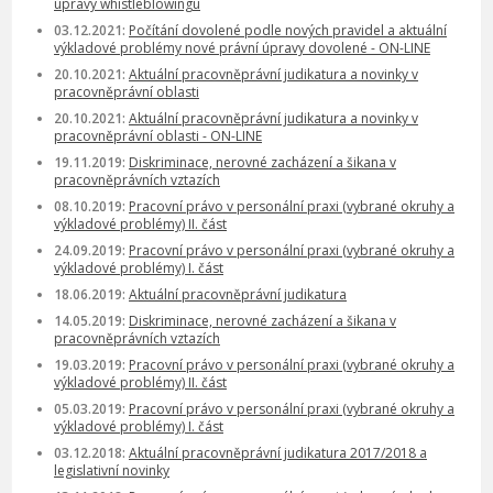
úpravy whistleblowingu
03.12.2021:
Počítání dovolené podle nových pravidel a aktuální
výkladové problémy nové právní úpravy dovolené - ON-LINE
20.10.2021:
Aktuální pracovněprávní judikatura a novinky v
pracovněprávní oblasti
20.10.2021:
Aktuální pracovněprávní judikatura a novinky v
pracovněprávní oblasti - ON-LINE
19.11.2019:
Diskriminace, nerovné zacházení a šikana v
pracovněprávních vztazích
08.10.2019:
Pracovní právo v personální praxi (vybrané okruhy a
výkladové problémy) II. část
24.09.2019:
Pracovní právo v personální praxi (vybrané okruhy a
výkladové problémy) I. část
18.06.2019:
Aktuální pracovněprávní judikatura
14.05.2019:
Diskriminace, nerovné zacházení a šikana v
pracovněprávních vztazích
19.03.2019:
Pracovní právo v personální praxi (vybrané okruhy a
výkladové problémy) II. část
05.03.2019:
Pracovní právo v personální praxi (vybrané okruhy a
výkladové problémy) I. část
03.12.2018:
Aktuální pracovněprávní judikatura 2017/2018 a
legislativní novinky