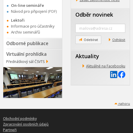
On-line semináře
Návod pro připojení
(PDF)
Odběr novinek
Lektoři
Zadejte
Informace pro účastníky
e-
Archiv seminářů
mail
Odebírat
Odhlásit
Odborné publikace
Virtuální prohlídka
Aktuality
Přednáškový sál ČSVTS
Aktuálně na Facebooku
nahoru
Obchodní podmínky
Zpracování osobních údajů
Partneři