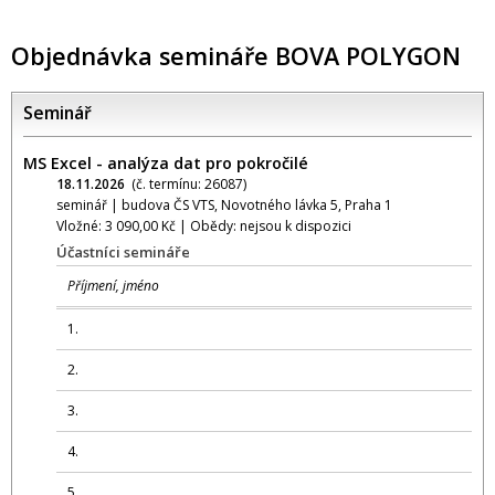
Objednávka semináře BOVA POLYGON
Seminář
MS Excel - analýza dat pro pokročilé
18.11.2026
(č. termínu: 26087)
seminář | budova ČS VTS, Novotného lávka 5, Praha 1
Vložné: 3 090,00 Kč | Obědy: nejsou k dispozici
Účastníci semináře
Příjmení, jméno
1.
2.
3.
4.
5.