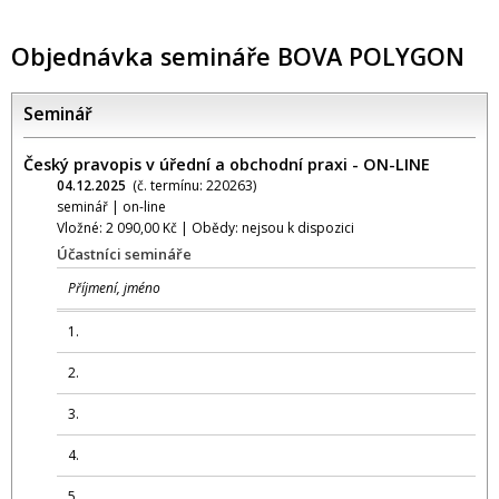
Objednávka semináře BOVA POLYGON
Seminář
Český pravopis v úřední a obchodní praxi - ON-LINE
04.12.2025
(č. termínu: 220263)
seminář | on-line
Vložné: 2 090,00 Kč | Obědy: nejsou k dispozici
Účastníci semináře
Příjmení, jméno
1.
2.
3.
4.
5.