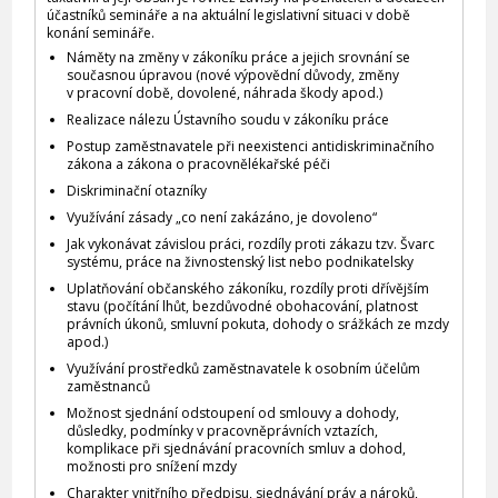
účastníků semináře a na aktuální legislativní situaci v době
konání semináře.
Náměty na změny v zákoníku práce a jejich srovnání se
současnou úpravou (nové výpovědní důvody, změny
v pracovní době, dovolené, náhrada škody apod.)
Realizace nálezu Ústavního soudu v zákoníku práce
Postup zaměstnavatele při neexistenci antidiskriminačního
zákona a zákona o pracovnělékařské péči
Diskriminační otazníky
Využívání zásady „co není zakázáno, je dovoleno“
Jak vykonávat závislou práci, rozdíly proti zákazu tzv. Švarc
systému, práce na živnostenský list nebo podnikatelsky
Uplatňování občanského zákoníku, rozdíly proti dřívějším
stavu (počítání lhůt, bezdůvodné obohacování, platnost
právních úkonů, smluvní pokuta, dohody o srážkách ze mzdy
apod.)
Využívání prostředků zaměstnavatele k osobním účelům
zaměstnanců
Možnost sjednání odstoupení od smlouvy a dohody,
důsledky, podmínky v pracovněprávních vztazích,
komplikace při sjednávání pracovních smluv a dohod,
možnosti pro snížení mzdy
Charakter vnitřního předpisu, sjednávání práv a nároků,