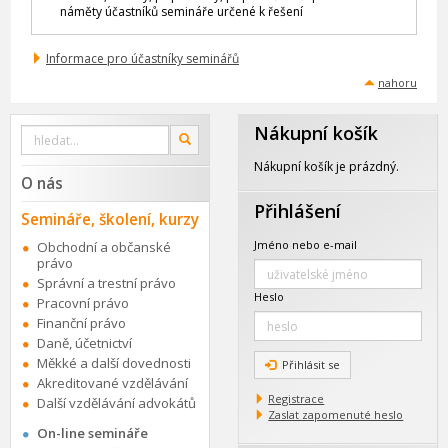
náměty účastníků semináře určené k řešení
Informace pro účastníky seminářů
nahoru
Nákupní košík
Vyhledat
OK
na
webu
Nákupní košík je prázdný.
O nás
Přihlášení
Semináře, školení, kurzy
Jméno nebo e-mail
Obchodní a občanské
právo
Správní a trestní právo
Heslo
Pracovní právo
Finanční právo
Daně, účetnictví
Měkké a další dovednosti
Přihlásit se
Akreditované vzdělávání
Registrace
Další vzdělávání advokátů
Zaslat zapomenuté heslo
On-line semináře