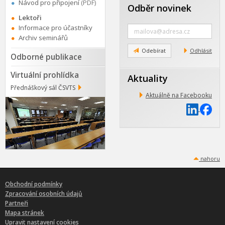
Návod pro připojení
(PDF)
Odběr novinek
Lektoři
Zadejte
Informace pro účastníky
e-
Archiv seminářů
mail
Odebírat
Odhlásit
Odborné publikace
Virtuální prohlídka
Aktuality
Přednáškový sál ČSVTS
Aktuálně na Facebooku
nahoru
Obchodní podmínky
Zpracování osobních údajů
Partneři
Mapa stránek
Upravit nastavení cookies