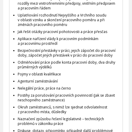
rozdíly mezi vnitrofiremními předpisy, vnitřním předpisem
a pracovním řádem
Uplatňování rozhodnutí Nejvyššího a Vrchního soudu
v oblasti vzniku a skončení pracovního poměru a při
změnách pracovního poměru
Jak řešit otázky pracovní pohotovosti a práce přesčas
Aplikace nařízení vlády k pracovním podmínkám
a pracovnímu prostředí
Bezpečnostní přestávky v práci, jejich zápočet do pracovní
doby, zápočet jiných přestávek v práci do pracovní doby
Odměňování práce podle konta pracovní doby, dva druhy
průměrných výdělků
Pojmy v oblasti kvalifikace
Agenturní zaměstnávání
Nelegální práce, práce na černo
Postihy za porušování pracovních povinností (Jak se zbavit
neschopného zaměstnance)
Okruh zaměstnanců, s nimiž lze sjednat odvolatelnost
z pracovního místa, důsledky
Naznačení způsobu řešení legislativně – technických
problémů v zákoníku práce
Diskuse, dotazy, připomínky, případně další problémové