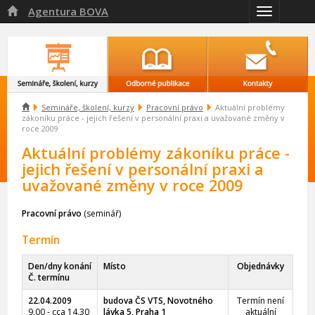
Agentura BOVA

Přepnout
navigaci

Semináře, školení, kurzy
Pracovní právo
Aktuální problémy
zákoníku práce - jejich řešení v personální praxi a uvažované změny v
roce 2009
Aktuální problémy zákoníku práce -
jejich řešení v personální praxi a
uvažované změny v roce 2009
Pracovní právo
(seminář)
Termín
Den/dny konání
Místo
Objednávky
Č. termínu
22.04.2009
budova ČS VTS, Novotného
Termín není
9.00 - cca 14.30
lávka 5, Praha 1
aktuální