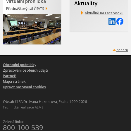
Virtuální prohlídka
Aktuality
Přednáškový sál ČSVTS
Aktuálně na Facebooku
nahoru
Obchodní podmínky
Zpracování osobních údajů
Partneři
Mapa stránek
Upravit nastavení cookies
Obsah © RNDr. Ivana Hexnerová, Praha 1999-2026
Technická realizace
ALMS
Zelená linka:
800 100 539