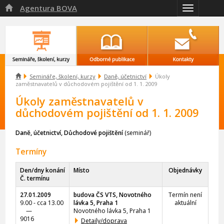
Agentura BOVA

Přepnout
navigaci

Semináře, školení, kurzy
Daně, účetnictví
Úkoly
zaměstnavatelů v důchodovém pojištění od 1. 1. 2009
Úkoly zaměstnavatelů v
důchodovém pojištění od 1. 1. 2009
Daně, účetnictví, Důchodové pojištění
(seminář)
Termíny
Den/dny konání
Místo
Objednávky
Č. termínu
27.01.2009
budova ČS VTS, Novotného
Termín není
9.00 - cca 13.00
lávka 5, Praha 1
aktuální
—
Novotného lávka 5, Praha 1
9016
Detaily/doprava