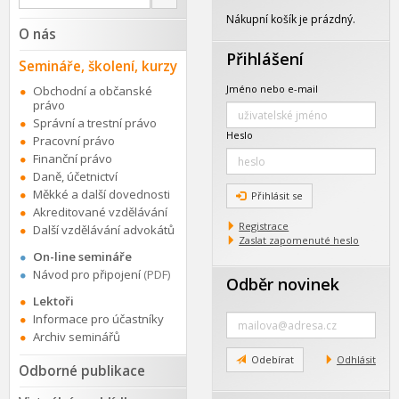
na
webu
Nákupní košík je prázdný.
O nás
Přihlášení
Semináře, školení, kurzy
Jméno nebo e-mail
Obchodní a občanské
právo
Správní a trestní právo
Heslo
Pracovní právo
Finanční právo
Daně, účetnictví
Měkké a další dovednosti
Přihlásit se
Akreditované vzdělávání
Registrace
Další vzdělávání advokátů
Zaslat zapomenuté heslo
On-line semináře
Návod pro připojení
(PDF)
Odběr novinek
Lektoři
Zadejte
Informace pro účastníky
e-
Archiv seminářů
mail
Odebírat
Odhlásit
Odborné publikace