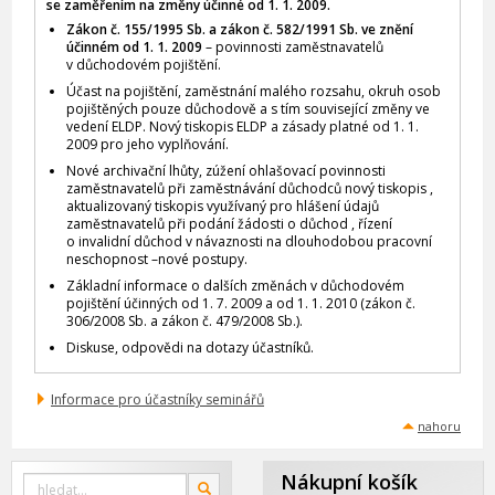
se zaměřením na změny účinné od 1. 1. 2009.
Zákon č. 155/1995 Sb. a zákon č. 582/1991 Sb. ve znění
účinném od 1. 1. 2009
– povinnosti zaměstnavatelů
v důchodovém pojištění.
Účast na pojištění, zaměstnání malého rozsahu, okruh osob
pojištěných pouze důchodově a s tím související změny ve
vedení ELDP. Nový tiskopis ELDP a zásady platné od 1. 1.
2009 pro jeho vyplňování.
Nové archivační lhůty, zúžení ohlašovací povinnosti
zaměstnavatelů při zaměstnávání důchodců nový tiskopis ,
aktualizovaný tiskopis využívaný pro hlášení údajů
zaměstnavatelů při podání žádosti o důchod , řízení
o invalidní důchod v návaznosti na dlouhodobou pracovní
neschopnost –nové postupy.
Základní informace o dalších změnách v důchodovém
pojištění účinných od 1. 7. 2009 a od 1. 1. 2010 (zákon č.
306/2008 Sb. a zákon č. 479/2008 Sb.).
Diskuse, odpovědi na dotazy účastníků.
Informace pro účastníky seminářů
nahoru
Nákupní košík
Vyhledat
OK