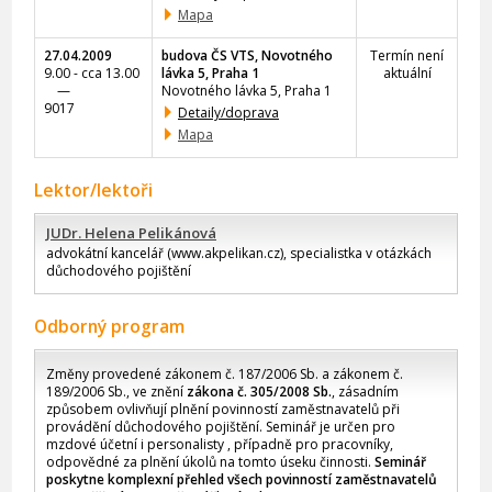
Mapa
27.04.2009
budova ČS VTS, Novotného
Termín není
9.00 - cca 13.00
lávka 5, Praha 1
aktuální
—
Novotného lávka 5, Praha 1
9017
Detaily/doprava
Mapa
Lektor/lektoři
JUDr. Helena Pelikánová
advokátní kancelář (www.akpelikan.cz), specialistka v otázkách
důchodového pojištění
Odborný program
Změny provedené zákonem č. 187/2006 Sb. a zákonem č.
189/2006 Sb., ve znění
zákona č. 305/2008 Sb.
, zásadním
způsobem ovlivňují plnění povinností zaměstnavatelů při
provádění důchodového pojištění. Seminář je určen pro
mzdové účetní i personalisty , případně pro pracovníky,
odpovědné za plnění úkolů na tomto úseku činnosti.
Seminář
poskytne komplexní přehled všech povinností zaměstnavatelů