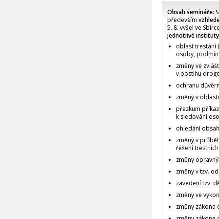
Obsah semináře:
S
především
vzhled
5. 8. vyšel ve Sbír
jednotlivé institu
oblast trestání
osoby, podmínk
změny ve zvlášt
v postihu drogo
ochranu důvěrn
změny v oblasti 
přezkum příkaz
k sledování oso
ohledání obsahu
změny v průběh
řešení trestních 
změny opravný
změny v tzv. od
zavedení tzv. dě
změny ve vykon
změny zákona o
změny zákona o