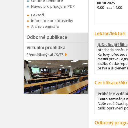
On-line semináře
08.10.2025
Návod pro připojení
(PDF)
9.00 - cca 14.00
Lektoři
Informace pro účastníky
Archiv seminářů
Lektor/lektoři
Odborné publikace
JUDr. Bc. Jiří Říha
Virtuální prohlídka
předseda senátu Ne
Karlovy, předseda 
Přednáškový sál ČSVTS
trestní právo Legis
službu České repub
práva a je členem 
Certifikace/Ak
Průběžné vzdělá
Tento seminář je 
Naše vzdělávací sp
tudíž oprávněni po
Odborný prog