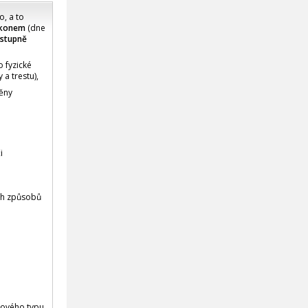
, a to
ákonem
(dne
ostupně
o fyzické
a trestu),
měny
i
ích způsobů
nového typu