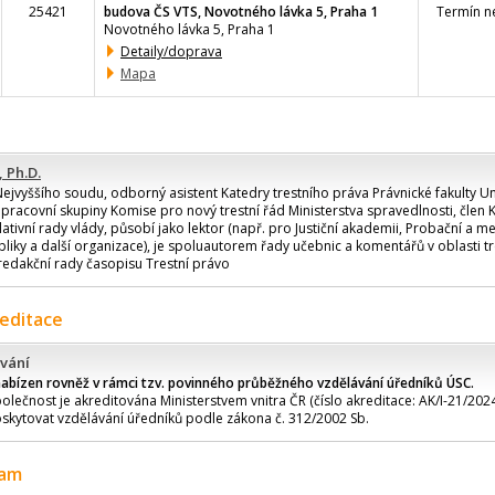
25421
budova ČS VTS, Novotného lávka 5, Praha 1
Termín ne
Novotného lávka 5, Praha 1
Detaily/doprava
Mapa
, Ph.D.
jvyššího soudu, odborný asistent Katedry trestního práva Právnické fakulty Un
pracovní skupiny Komise pro nový trestní řád Ministerstva spravedlnosti, člen
lativní rady vlády, působí jako lektor (např. pro Justiční akademii, Probační a m
liky a další organizace), je spoluautorem řady učebnic a komentářů v oblasti t
redakční rady časopisu Trestní právo
reditace
vání
nabízen rovněž v rámci tzv. povinného průběžného vzdělávání úředníků ÚSC.
olečnost je akreditována Ministerstvem vnitra ČR (číslo akreditace: AK/I-21/2024
skytovat vzdělávání úředníků podle zákona č. 312/2002 Sb.
ram