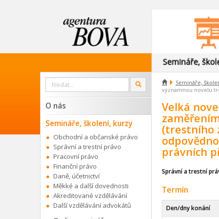
Vyhledat

Semináře, školen
OK
na
významnou novelu tr
webu
Velká nove
O nás
zaměřením
Semináře, školení, kurzy
(trestního
Obchodní a občanské právo
odpovědnos
Správní a trestní právo
právních p
Pracovní právo
Finanční právo
Správní a trestní pr
Daně, účetnictví
Měkké a další dovednosti
Termín
Akreditované vzdělávání
Další vzdělávání advokátů
Den/dny konání