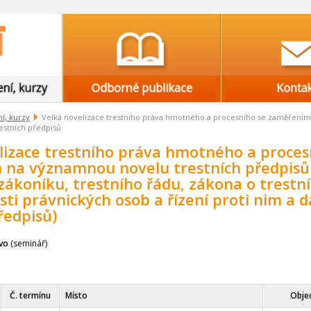
í, kurzy
Velká novelizace trestního práva hmotného a procesního se zaměřením
estních předpisů
lizace trestního práva hmotného a proces
 na významnou novelu trestních předpisů
 zákoníku, trestního řádu, zákona o trestní
ti právnických osob a řízení proti nim a d
ředpisů)
ávo
(seminář)
Č. termínu
Místo
Obje