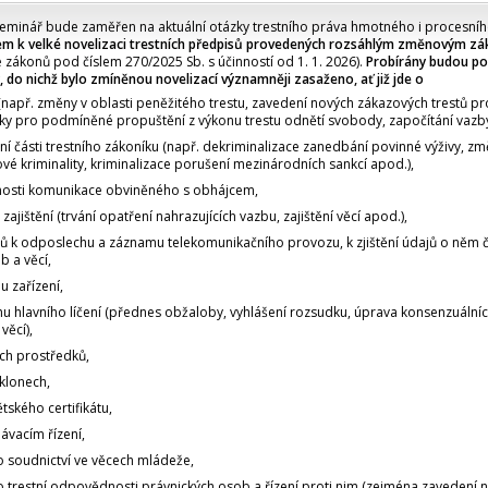
eminář bude zaměřen na aktuální otázky trestního práva hmotného i procesního
em k velké novelizaci trestních předpisů provedených rozsáhlým změnovým z
ce zákonů pod číslem 270/2025 Sb. s účinností od 1. 1. 2026).
Probírány budou p
ty, do nichž bylo zmíněnou novelizací významněji zasaženo, ať již jde o
 (např. změny v oblasti peněžitého trestu, zavedení nových zákazových trestů pr
y pro podmíněné propuštění z výkonu trestu odnětí svobody, započítání vazby 
ní části trestního zákoníku (např. dekriminalizace zanedbání povinné výživy, z
vé kriminality, kriminalizace porušení mezinárodních sankcí apod.),
osti komunikace obviněného s obhájcem,
zajištění (trvání opatření nahrazujících vazbu, zajištění věcí apod.),
ů k odposlechu a záznamu telekomunikačního provozu, k zjištění údajů o něm č
b a věcí,
 zařízení,
u hlavního líčení (přednes obžaloby, vyhlášení rozsudku, úprava konsenzuáln
věcí),
ch prostředků,
klonech,
tského certifikátu,
ávacím řízení,
 soudnictví ve věcech mládeže,
 trestní odpovědnosti právnických osob a řízení proti nim (zejména zavedení 