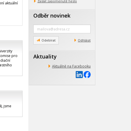
Zaslat zapomenuté heslo
ní aktuální
Odběr novinek
Zadejte
e-
mail
Odebírat
Odhlásit
iverzity
Aktuality
 Komise pro
ediační
restního
Aktuálně na Facebooku
), jsme