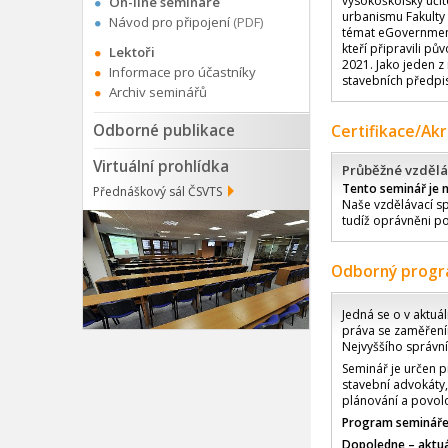
vysokoškolský učit
On-line semináře
urbanismu Fakulty u
Návod pro připojení
(PDF)
témat eGovernment
kteří připravili pů
Lektoři
2021. Jako jeden z
Informace pro účastníky
stavebních předpi
Archiv seminářů
Odborné publikace
Certifikace/Ak
Virtuální prohlídka
Průběžné vzdělá
Tento seminář je 
Přednáškový sál ČSVTS
Naše vzdělávací sp
tudíž oprávněni po
Odborný prog
Jedná se o v aktu
práva se zaměřením
Nejvyššího správn
Seminář je určen 
stavební advokáty,
plánování a povol
Program semináře
Dopoledne – aktuá