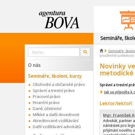
Vyhledat

Semináře, školen
OK
na
použitelná judikatura
webu
Novinky ve
O nás
metodické 
Semináře, školení, kurzy
Obchodní a občanské právo
Správní a trestní pr
Správní a trestní právo
Jak se připojíte k
Pracovní právo
Finanční právo
Lektor/lektoři
Daně, účetnictví
Měkké a další dovednosti
Mgr. František K
Akreditované vzdělávání
Advokát, partner 
náměstek pro legis
Další vzdělávání advokátů
přijímání nového o