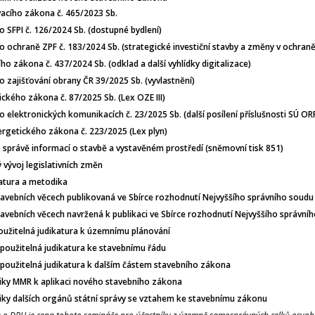
vacího zákona č. 465/2023 Sb.
 SFPI č. 126/2024 Sb. (dostupné bydlení)
 ochraně ZPF č. 183/2024 Sb. (strategické investiční stavby a změny v ochraně
ho zákona č. 437/2024 Sb. (odklad a další vyhlídky digitalizace)
 zajišťování obrany ČR 39/2025 Sb. (vyvlastnění)
ckého zákona č. 87/2025 Sb. (Lex OZE III)
 elektronických komunikacích č. 23/2025 Sb. (další posílení příslušnosti SÚ OR
ergetického zákona č. 223/2025 (Lex plyn)
 správě informací o stavbě a vystavěném prostředí (sněmovní tisk 851)
 vývoj legislativních změn
atura a metodika
stavebních věcech publikovaná ve Sbírce rozhodnutí Nejvyššího správního soudu
tavebních věcech navržená k publikaci ve Sbírce rozhodnutí Nejvyššího správní
použitelná judikatura k územnímu plánování
í použitelná judikatura ke stavebnímu řádu
í použitelná judikatura k dalším částem stavebního zákona
iky MMR k aplikaci nového stavebního zákona
iky dalších orgánů státní správy se vztahem ke stavebnímu zákonu