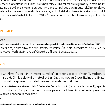
el na katedře správního práva Právnické fakulty Univerzity Karlovy v Praze a na 
mění a architektury Technické univerzity v Liberci. Vedle legislativy, práva na 
u se ve své praxi věnuje stavebnímu právu. Byl vedoucím autorského kolektivu
vodní návrh nového stavebního zákona, s nímž získal v hlasování veřejnosti titul
 mála právníků obdržel v roce 2016 Českou cenu za architekturu za sepis Pražs
sů.
reditace
vání
nabízen rovněž v rámci tzv. povinného průběžného vzdělávání úředníků ÚSC.
olečnost je akreditována Ministerstvem vnitra ČR (číslo akreditace: AK/I-21/2024
skytovat vzdělávání úředníků podle zákona č. 312/2002 Sb.
ram
ální vzdělávací seminář k novému stavebnímu zákonu pro profesionály v oboru 
 na aktuální legislativní a metodické změny a na novou či použitelnou judikatu
ího soudu a správních soudů k novému stavebnímu zákonu.
pro zaměstnance stavebních úřadů, dotčených orgánů a správních soudů, speci
 projektanty, zástupce územních samospráv a další kvalifikované aktéry územn
ovacích procesů ve výstavbě.
:
lní novelizace nového stavebního zákona