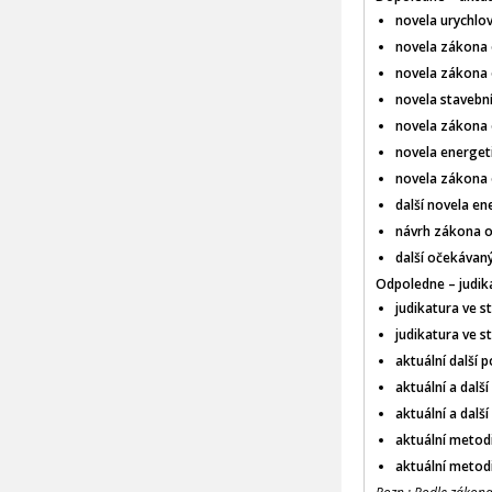
novela urychlo
novela zákona o
novela zákona o
novela stavební
novela zákona o
novela energeti
novela zákona o
další novela en
návrh zákona o
další očekávaný
Odpoledne – judik
judikatura ve 
judikatura ve s
aktuální další 
aktuální a dalš
aktuální a dalš
aktuální metod
aktuální metod