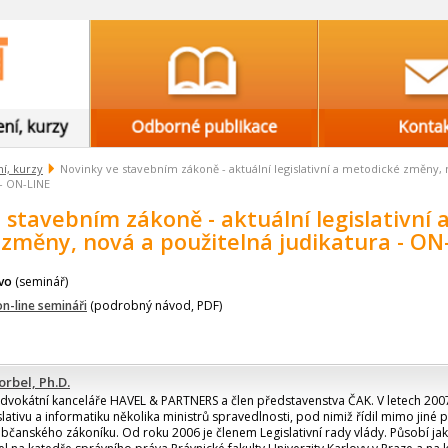
í, kurzy
Novinky ve stavebním zákoně - aktuální legislativní a metodické změny, 
 - ON-LINE
 stavebním zákoně - aktuální legislativní 
změny, nová a použitelná judikatura - ON
ávo
(seminář)
 on-line semináři
(podrobný návod, PDF)
orbel, Ph.D.
advokátní kanceláře HAVEL & PARTNERS a člen představenstva ČAK. V letech 200
lativu a informatiku několika ministrů spravedlnosti, pod nimiž řídil mimo jiné 
bčanského zákoníku. Od roku 2006 je členem Legislativní rady vlády. Působí ja