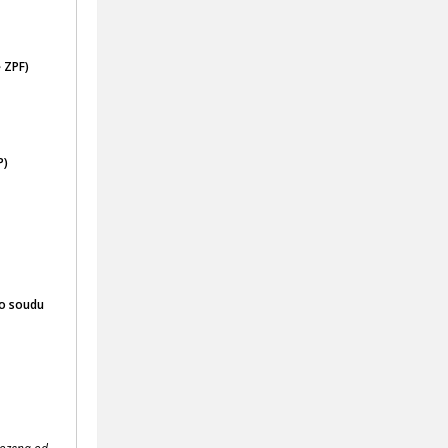
 ZPF)
P)
ho soudu