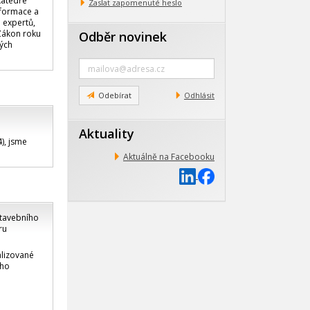
katedře
Zaslat zapomenuté heslo
informace a
 expertů,
 Zákon roku
Odběr novinek
kých
Zadejte
e-
mail
Odebírat
Odhlásit
Aktuality
), jsme
Aktuálně na Facebooku
stavebního
ru
alizované
ího