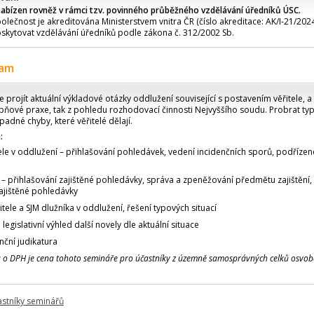
nabízen rovněž v rámci tzv. povinného průběžného vzdělávání úředníků ÚSC.
olečnost je akreditována Ministerstvem vnitra ČR (číslo akreditace: AK/I-21/2024
skytovat vzdělávání úředníků podle zákona č. 312/2002 Sb.
ram
projít aktuální výkladové otázky oddlužení související s postavením věřitele, a 
pňové praxe, tak z pohledu rozhodovací činnosti Nejvyššího soudu. Probrat ty
ípadné chyby, které věřitelé dělají.
:
ele v oddlužení – přihlašování pohledávek, vedení incidenčních sporů, podřízen
el – přihlašování zajištěné pohledávky, správa a zpeněžování předmětu zajištění,
ajištěné pohledávky
tele a SJM dlužníka v oddlužení, řešení typových situací
egislativní výhled další novely dle aktuální situace
nční judikatura
a o DPH je cena tohoto semináře pro účastníky z územně samosprávných celků osvo
astníky seminářů