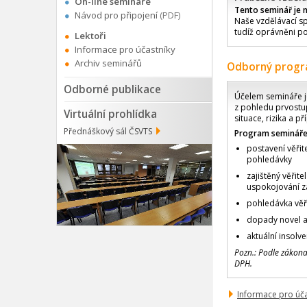
On-line semináře
Tento seminář je 
Návod pro připojení
(PDF)
Naše vzdělávací sp
tudíž oprávněni po
Lektoři
Informace pro účastníky
Archiv seminářů
Odborný prog
Odborné publikace
Účelem semináře je 
z pohledu prvostu
Virtuální prohlídka
situace, rizika a př
Přednáškový sál ČSVTS
Program semináře
postavení věřit
pohledávky
zajištěný věřit
uspokojování z
pohledávka věři
dopady novel a l
aktuální insolve
Pozn.: Podle zákon
DPH.
Informace pro úč