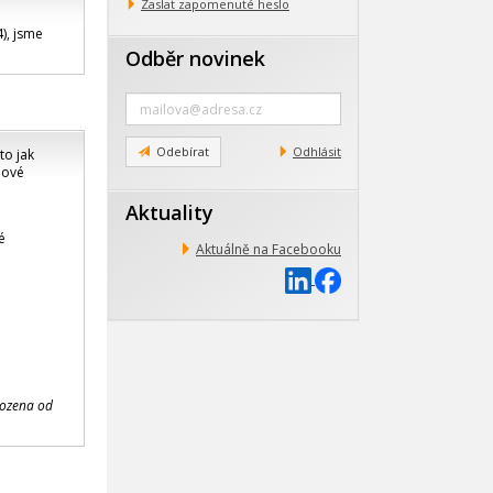
Zaslat zapomenuté heslo
), jsme
Odběr novinek
Zadejte
e-
mail
Odebírat
Odhlásit
to jak
pové
Aktuality
é
Aktuálně na Facebooku
bozena od