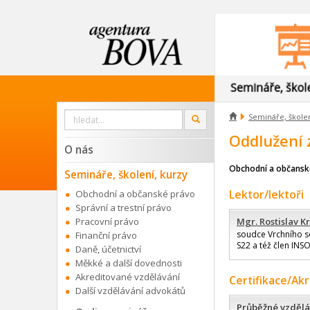
Vyhledat

Semináře, školen
OK
na
webu
Oddlužení 
O nás
Obchodní a občansk
Semináře, školení, kurzy
Lektor/lektoři
Obchodní a občanské právo
Správní a trestní právo
Pracovní právo
Mgr. Rostislav K
soudce Vrchního so
Finanční právo
S22 a též člen INS
Daně, účetnictví
Měkké a další dovednosti
Akreditované vzdělávání
Certifikace/Ak
Další vzdělávání advokátů
Průběžné vzdělá