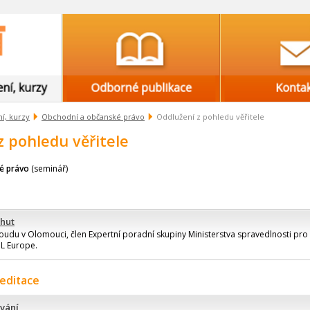
í, kurzy
Obchodní a občanské právo
Oddlužení z pohledu věřitele
z pohledu věřitele
é právo
(seminář)
rhut
udu v Olomouci, člen Expertní poradní skupiny Ministerstva spravedlnosti pro 
OL Europe.
reditace
vání