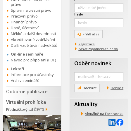
právo
Správní a trestní právo
Heslo
Pracovní právo
Finanční právo
Daně, účetnictví
Měkké a další dovednosti
Přihlásit se
Akreditované vzdělávání
Registrace
Další vzdělávání advokátů
Zaslat zapomenuté heslo
On-line semináře
Návod pro připojení
(PDF)
Odběr novinek
Lektoři
Zadejte
Informace pro účastníky
e-
Archiv seminářů
mail
Odebírat
Odhlásit
Odborné publikace
Virtuální prohlídka
Aktuality
Přednáškový sál ČSVTS
Aktuálně na Facebooku