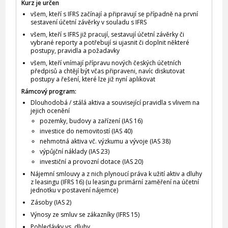
Kurz je určen
všem, kteří s IFRS začínají a připravují se případně na první
sestavení účetní závěrky v souladu s IFRS
všem, kteří s IFRS již pracují, sestavují účetní závěrky či
vybrané reporty a potřebují si ujasnit či doplnit některé
postupy, pravidla a požadavky
všem, kteří vnímají přípravu nových českých účetních
předpisů a chtějí být včas připraveni, navíc diskutovat
postupy a řešení, které lze již nyní aplikovat
Rámcový program:
Dlouhodobá / stálá aktiva a související pravidla s vlivem na
jejich ocenění
pozemky, budovy a zařízení (IAS 16)
investice do nemovitostí (IAS 40)
nehmotná aktiva vč. výzkumu a vývoje (IAS 38)
výpůjční náklady (IAS 23)
investiční a provozní dotace (IAS 20)
Nájemní smlouvy a z nich plynoucí práva k užití aktiv a dluhy
z leasingu (IFRS 16) (u leasingu primární zaměření na účetní
jednotku v postavení nájemce)
Zásoby (IAS 2)
Výnosy ze smluv se zákazníky (IFRS 15)
Pohledávky vs. dluhy