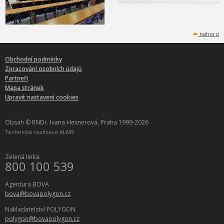
nahoru
Obchodní podmínky
Zpracování osobních údajů
Partneři
Mapa stránek
Upravit nastavení cookies
Obsah © RNDr. Ivana Hexnerová, Praha 1999-2026
Technická realizace
ALMS
Zelená linka:
800 100 539
Agentura BOVA
bova@bovapolygon.cz
Nakladatelství POLYGON
polygon@bovapolygon.cz