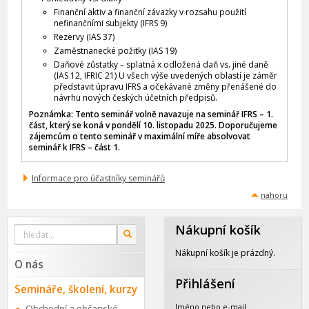
Finanční aktiv a finanční závazky v rozsahu použití
nefinančními subjekty (IFRS 9)
Rezervy (IAS 37)
Zaměstnanecké požitky (IAS 19)
Daňové zůstatky – splatná x odložená daň vs. jiné daně
(IAS 12, IFRIC 21) U všech výše uvedených oblastí je záměr
představit úpravu IFRS a očekávané změny přenášené do
návrhu nových českých účetních předpisů.
Poznámka: Tento seminář volně navazuje na seminář IFRS – 1.
část, který se koná v pondělí 10. listopadu 2025. Doporučujeme
zájemcům o tento seminář v maximální míře absolvovat
seminář k IFRS – část 1.
Informace pro účastníky seminářů
nahoru
Nákupní košík
Vyhledat
OK
na
webu
Nákupní košík je prázdný.
O nás
Přihlášení
Semináře, školení, kurzy
Jméno nebo e-mail
Obchodní a občanské