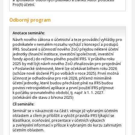
Pro(fi) účetní.
Odborný program
Anotace semináře:
Návrh nového zákona o účetnictví a teze prováděcí vyhlášky pro
podnikatele v nemalém rozsahu vychází z koncepcí a postupů
IFRS. Současně s účinností nového ZoÚ přejdou některé účetní
jednotky (finanční instituce, investiční společnosti, investiční
fondy apod.) do režimu plného použití IFRS. V průběhu roku
2025 by měl být návrh nového ZoÚ zfinalizován pro projednání
v Poslanecké sněmovně, které lze očekávat během roku 2026
(schůze nově složené PS po volbách v roce 2025). První možná
účinnost je odhadována pro rok 2028, přičemž minimálně
účetní jednotky, které budou přecházet plně na IFRS budou
povinni retrospektivní aplikace a první použití IFRS přijmout
k počátku srovnatelného období, tj. např. k 1. 1. 2027.
(očekávání dle stavu z března 2025)
Cíl semináře:
Seminář se v návaznosti na část I. věnuje již vybraným účetním
oblastem a cílem je přiblížit a vyložit pravidla IFRS týkající se
klasifikace, oceňování, prezentace v účetních výkazech
a zveřejnění informací v příloze k vybraným do kurzu zahrnutým
účetním oblastem.