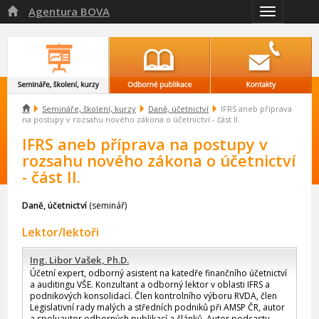
Agentura BOVA

Přepnout
navigaci

Semináře, školení, kurzy
Daně, účetnictví
IFRS aneb příprava
na postupy v rozsahu nového zákona o účetnictví - část II.
IFRS aneb příprava na postupy v
rozsahu nového zákona o účetnictví
- část II.
Daně, účetnictví
(seminář)
Lektor/lektoři
Ing. Libor Vašek, Ph.D.
Účetní expert, odborný asistent na katedře finančního účetnictví
a auditingu VŠE. Konzultant a odborný lektor v oblasti IFRS a
podnikových konsolidací. Člen kontrolního výboru RVDA, člen
Legislativní rady malých a středních podniků při AMSP ČR, autor
a spoluautor odborných publikací a článků. Autor podcastu