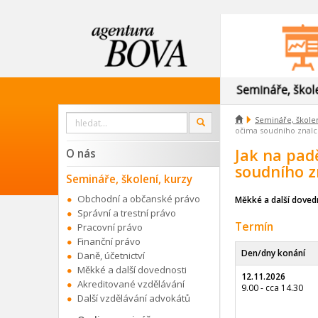
Vyhledat

Semináře, školen
OK
na
očima soudního znal
webu
Jak na pad
O nás
soudního z
Semináře, školení, kurzy
Obchodní a občanské právo
Měkké a další doved
Správní a trestní právo
Termín
Pracovní právo
Finanční právo
Den/dny konání
Daně, účetnictví
Měkké a další dovednosti
12.11.2026
Akreditované vzdělávání
9.00 - cca 14.30
Další vzdělávání advokátů