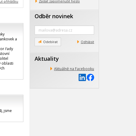
Zaslat zapomenuté heslo
ut přihlášku
Odběr novinek
Zadejte
e-
nky
mail
bankovek a
Odebírat
Odhlásit
tor řady
stovní
Aktuality
litel
 oblasti
ých
Aktuálně na Facebooku
), jsme