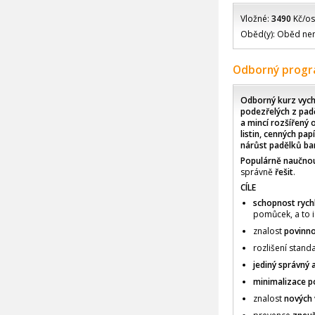
Vložné:
3490
Kč/os
Oběd(y): Oběd není
Odborný prog
Odborný kurz vych
podezřelých z pad
a mincí rozšířený 
listin, cenných pa
nárůst padělků ba
Populárně naučno
správně
řešit
.
CÍLE
schopnost rych
pomůcek, a to i
znalost
povinno
rozlišení stan
jediný správný
minimalizace po
znalost
nových