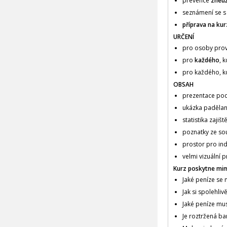
prevence
zneuž
seznámení se s 
příprava na kur
URČENÍ
pro osoby prov
pro
každého
, 
pro každého, k
OBSAH
prezentace po
ukázka paděla
statistika zajiš
poznatky ze so
prostor pro ind
velmi vizuální p
Kurz poskytne mim
Jaké peníze se n
Jak si spolehli
Jaké peníze mu
Je roztržená ba