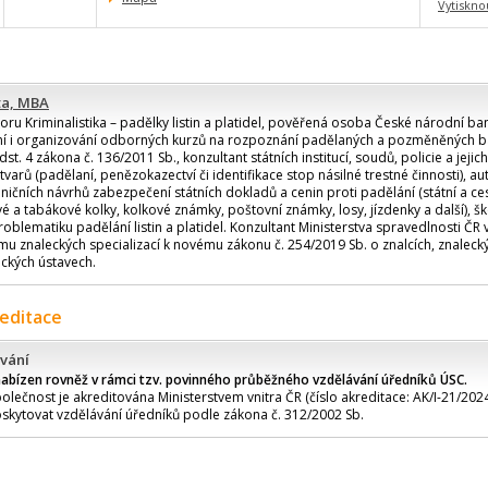
Vytiskno
tta, MBA
oru Kriminalistika – padělky listin a platidel, pověřená osoba České národní ba
í i organizování odborných kurzů na rozpoznání padělaných a pozměněných 
st. 4 zákona č. 136/2011 Sb., konzultant státních institucí, soudů, policie a jejich
varů (padělaní, penězokazectví či identifikace stop násilné trestné činnosti), au
ničních návrhů zabezpečení státních dokladů a cenin proti padělání (státní a ce
é a tabákové kolky, kolkové známky, poštovní známky, losy, jízdenky a další), ško
oblematiku padělání listin a platidel. Konzultant Ministerstva spravedlnosti ČR v
u znaleckých specializací k novému zákonu č. 254/2019 Sb. o znalcích, znaleck
eckých ústavech.
reditace
vání
nabízen rovněž v rámci tzv. povinného průběžného vzdělávání úředníků ÚSC.
olečnost je akreditována Ministerstvem vnitra ČR (číslo akreditace: AK/I-21/2024
skytovat vzdělávání úředníků podle zákona č. 312/2002 Sb.