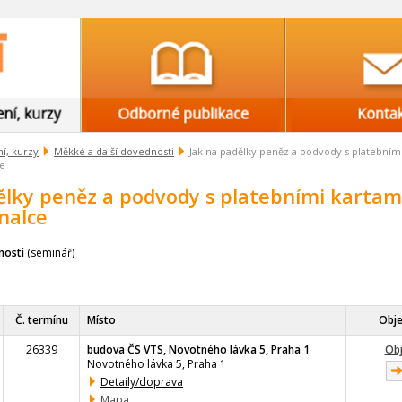
í, kurzy
Měkké a další dovednosti
Jak na padělky peněz a podvody s platebním
ce
ělky peněz a podvody s platebními kartam
nalce
nosti
(seminář)
Č. termínu
Místo
Obj
26339
budova ČS VTS, Novotného lávka 5, Praha 1
Ob
Novotného lávka 5, Praha 1
Detaily/doprava
Mapa