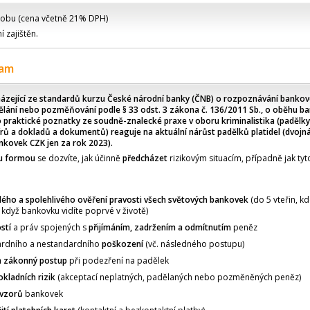
obu (cena včetně 21% DPH)
 zajištěn.
ram
ázející ze standardů kurzu České národní banky (ČNB) o rozpoznávání bankov
ělání nebo pozměňování podle § 33 odst. 3 zákona č. 136/2011 Sb., o oběhu b
o praktické poznatky ze soudně-znalecké praxe v oboru kriminalistika (padělk
pírů a dokladů a dokumentů) reaguje na aktuální nárůst padělků platidel (dvoj
nkovek CZK jen za rok 2023).
u formou
se dozvíte, jak účinně
předcházet
rizikovým situacím, případně jak tyt
lého a spolehlivého ověření pravosti všech světových bankovek
(do 5 vteřin, kd
 když bankovku vidíte poprvé v životě)
stí
a práv spojených s
přijímáním, zadržením a odmítnutím
peněz
dardního a nestandardního
poškození
(vč. následného postupu)
 a zákonný postup
při podezření na padělek
kladních rizik
(akceptací neplatných, padělaných nebo pozměněných peněz)
 vzorů
bankovek