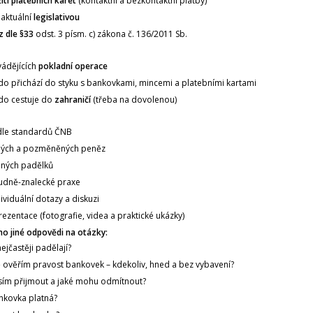
ití platebních karet
(kontaktní a bezkontaktní platby)
aktuální
legislativou
z dle §33
odst. 3 písm. c) zákona č. 136/2011 Sb.
ádějících
pokladní operace
kdo přichází do styku s bankovkami, mincemi a platebními kartami
do cestuje do
zahraničí
(třeba na dovolenou)
dle standardů ČNB
ných a pozměněných peněz
těných padělků
udně-znalecké praxe
ividuální dotazy a diskuzi
rezentace (fotografie, videa a praktické ukázky)
o jiné odpovědi na otázky:
ejčastěji padělají?
vě ověřím pravost bankovek – kdekoliv, hned a bez vybavení?
sím přijmout a jaké mohu odmítnout?
nkovka platná?