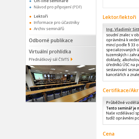
On-line semináře
Návod pro připojení
(PDF)
Lektoři
Lektor/lektoři
Informace pro účastníky
Archiv seminářů
Ing. Vladimír Si
soudní znalec v ob
Odborné publikace
oprávněná k veden
mincí podle § 33 od
specializovaných út
Virtuální prohlídka
tuzemských i zahra
Přednáškový sál ČSVTS
doklady, alkoholov
úředníků ÚSC na pr
sestavování seznam
kancelářích a znal
Certifikace/Ak
Průběžné vzdělá
Tento seminář je 
Naše vzdělávací sp
tudíž oprávněni po
Cena