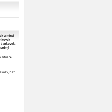
ek a mincí
ankovek
y bankovek,
násobný
o situace
ekoliv, bez