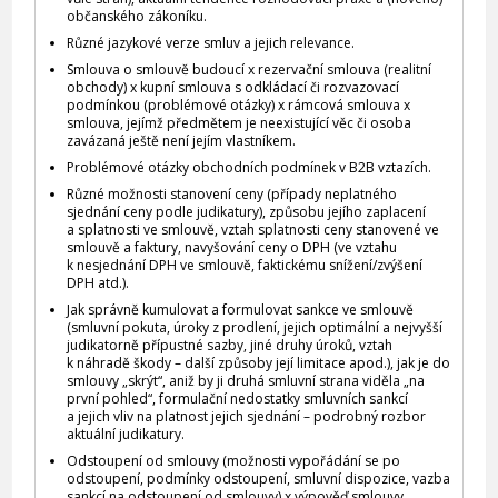
občanského zákoníku.
Různé jazykové verze smluv a jejich relevance.
Smlouva o smlouvě budoucí x rezervační smlouva (realitní
obchody) x kupní smlouva s odkládací či rozvazovací
podmínkou (problémové otázky) x rámcová smlouva x
smlouva, jejímž předmětem je neexistující věc či osoba
zavázaná ještě není jejím vlastníkem.
Problémové otázky obchodních podmínek v B2B vztazích.
Různé možnosti stanovení ceny (případy neplatného
sjednání ceny podle judikatury), způsobu jejího zaplacení
a splatnosti ve smlouvě, vztah splatnosti ceny stanovené ve
smlouvě a faktury, navyšování ceny o DPH (ve vztahu
k nesjednání DPH ve smlouvě, faktickému snížení/zvýšení
DPH atd.).
Jak správně kumulovat a formulovat sankce ve smlouvě
(smluvní pokuta, úroky z prodlení, jejich optimální a nejvyšší
judikatorně přípustné sazby, jiné druhy úroků, vztah
k náhradě škody – další způsoby její limitace apod.), jak je do
smlouvy „skrýt“, aniž by ji druhá smluvní strana viděla „na
první pohled“, formulační nedostatky smluvních sankcí
a jejich vliv na platnost jejich sjednání – podrobný rozbor
aktuální judikatury.
Odstoupení od smlouvy (možnosti vypořádání se po
odstoupení, podmínky odstoupení, smluvní dispozice, vazba
sankcí na odstoupení od smlouvy) x výpověď smlouvy