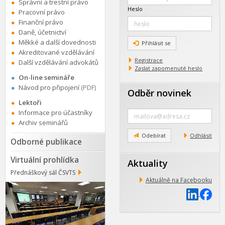
Správní a trestní právo
Heslo
Pracovní právo
Finanční právo
Daně, účetnictví
Měkké a další dovednosti
Přihlásit se
Akreditované vzdělávání
Registrace
Další vzdělávání advokátů
Zaslat zapomenuté heslo
On-line semináře
Návod pro připojení
(PDF)
Odběr novinek
Lektoři
Zadejte
Informace pro účastníky
e-
Archiv seminářů
mail
Odebírat
Odhlásit
Odborné publikace
Virtuální prohlídka
Aktuality
Přednáškový sál ČSVTS
Aktuálně na Facebooku