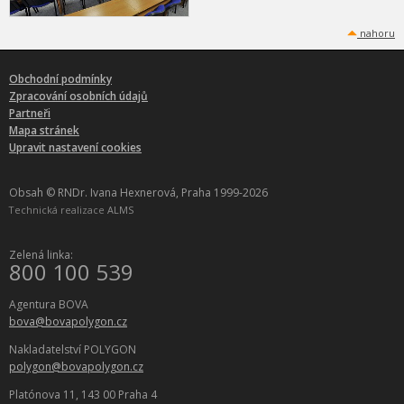
nahoru
Obchodní podmínky
Zpracování osobních údajů
Partneři
Mapa stránek
Upravit nastavení cookies
Obsah © RNDr. Ivana Hexnerová, Praha 1999-2026
Technická realizace
ALMS
Zelená linka:
800 100 539
Agentura BOVA
bova@bovapolygon.cz
Nakladatelství POLYGON
polygon@bovapolygon.cz
Platónova 11, 143 00 Praha 4