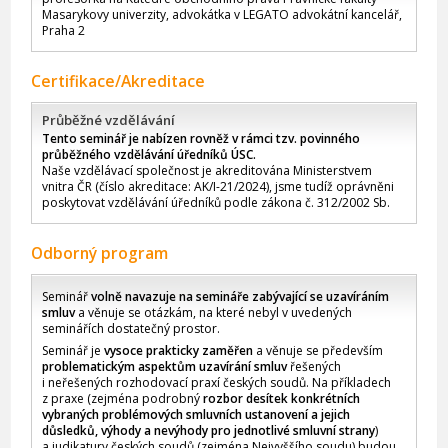
Masarykovy univerzity, advokátka v LEGATO advokátní kancelář,
Praha 2
Certifikace/Akreditace
Průběžné vzdělávání
Tento seminář je nabízen rovněž v rámci tzv. povinného
průběžného vzdělávání úředníků ÚSC.
Naše vzdělávací společnost je akreditována Ministerstvem
vnitra ČR (číslo akreditace: AK/I-21/2024), jsme tudíž oprávněni
poskytovat vzdělávání úředníků podle zákona č. 312/2002 Sb.
Odborný program
Seminář
volně navazuje na semináře zabývající se uzavíráním
smluv
a věnuje se otázkám, na které nebyl v uvedených
seminářích dostatečný prostor.
Seminář je
vysoce prakticky zaměřen
a věnuje se především
problematickým aspektům uzavírání smluv
řešených
i neřešených rozhodovací praxí českých soudů. Na příkladech
z praxe (zejména podrobný
rozbor desítek konkrétních
vybraných problémových smluvních ustanovení a jejich
důsledků, výhody a nevýhody pro jednotlivé smluvní strany
)
a judikatury českých soudů (zejména Nejvyššího soudu) budou