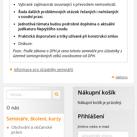
Vybrané zajímavosti související s převodem nemovitostí.
Řada dalších problémových otázek řešených i neřešených
v soudní praxi.
Jednotlivá témata budou podrobně doplněna o aktuální
judikaturu Nejvyššího soudu.
Praktická doporučení a triky užívané při konstrukci smluv.
Diskuze.
Pozn.: Podle zákona o DPH je cena tohoto semináře pro účastníky z
územně samosprávných celků osvobozena od DPH.
Informace pro účastníky seminářů
nahoru
Nákupní košík
Vyhledat
OK
na
webu
Nákupní košík je prázdný.
O nás
Přihlášení
Semináře, školení, kurzy
Jméno nebo e-mail
Obchodní a občanské
právo