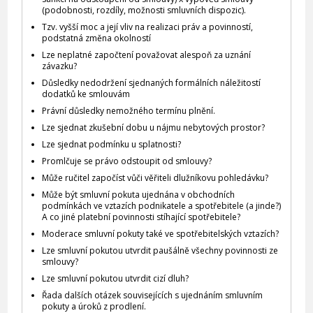
(podobnosti, rozdíly, možnosti smluvních dispozic).
Tzv. vyšší moc a její vliv na realizaci práv a povinností,
podstatná změna okolností
Lze neplatné započtení považovat alespoň za uznání
závazku?
Důsledky nedodržení sjednaných formálních náležitostí
dodatků ke smlouvám
Právní důsledky nemožného termínu plnění.
Lze sjednat zkušební dobu u nájmu nebytových prostor?
Lze sjednat podmínku u splatnosti?
Promlčuje se právo odstoupit od smlouvy?
Může ručitel započíst vůči věřiteli dlužníkovu pohledávku?
Může být smluvní pokuta ujednána v obchodních
podmínkách ve vztazích podnikatele a spotřebitele (a jinde?)
A co jiné platební povinnosti stíhající spotřebitele?
Moderace smluvní pokuty také ve spotřebitelských vztazích?
Lze smluvní pokutou utvrdit paušálně všechny povinnosti ze
smlouvy?
Lze smluvní pokutou utvrdit cizí dluh?
Řada dalších otázek souvisejících s ujednáním smluvním
pokuty a úroků z prodlení.