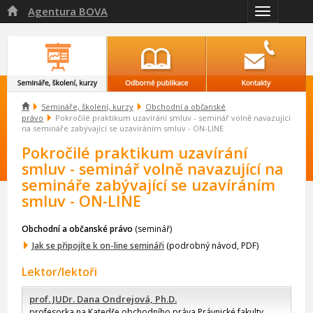
Agentura BOVA

Přepnout
navigaci

Semináře, školení, kurzy
Obchodní a občanské
právo
Pokročilé praktikum uzavírání smluv - seminář volně navazující
na semináře zabývající se uzavíráním smluv - ON-LINE
Pokročilé praktikum uzavírání
smluv - seminář volně navazující na
semináře zabývající se uzavíráním
smluv - ON-LINE
Obchodní a občanské právo
(seminář)
Jak se připojíte k on-line semináři
(podrobný návod, PDF)
Lektor/lektoři
prof. JUDr. Dana Ondrejová, Ph.D.
profesorka na Katedře obchodního práva Právnické fakulty