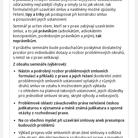
zdůrazněny nejčastější chyby a omyly (a to jak věcné, tak
formulační) při uzavírání smluv a nastíněny možné způsoby
řešení,
tipy a triky
jak postupovat při konstrukci smluv
a posuzování jejich ustanovení.
Seminář je určen všem, kteří se v praxi zabývají uzavíráním
smluv, a to jak
právníkům
(advokátům, advokátním
koncipientům, podnikovým právníkům a jiným),
tak
neprávníkům
.
V průběhu semináře bude posluchačům poskytnut dostatečný
prostor pro individuální dotazy a rozbor problémových okruhů,
s nimiž se v praxi setkávají.
Z obsahu semináře (výběrově):
Nástin a podrobný rozbor problémových smluvních
formulací a příkladů z praxe a jejich řešení
(konkrétní znění
problémových smluvních ustanovení vyňatých z různých
druhů smluv ve vztahu k možnostem jejich výkladu
i s ohledem na platnost takových ustanovení, jejich důsledky
pro jednotlivé smluvní strany, skryté výhody a nebezpečí).
Problémové oblasti závazkového práva neřešené českou
judikaturou x významná a méně známá judikatura x sporné
otázky z rozhodovací praxe.
Na co všechno myslet při uzavírání smlouvy aneb presumpce
budoucích problémů
Výklad projevu vůle smluvních stran (text smlouvy x odlišná
vůle stran), aktuální tendence rozhodovací praxe a (nového)