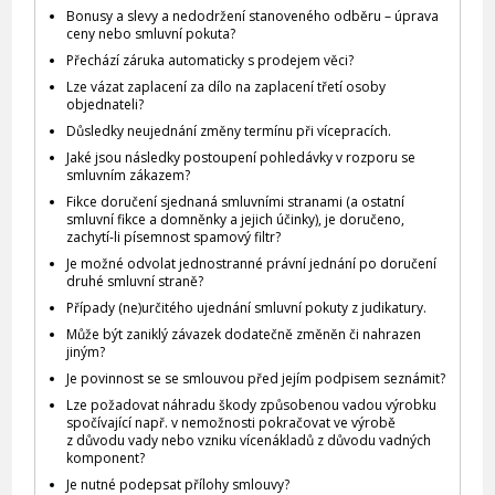
Bonusy a slevy a nedodržení stanoveného odběru – úprava
ceny nebo smluvní pokuta?
Přechází záruka automaticky s prodejem věci?
Lze vázat zaplacení za dílo na zaplacení třetí osoby
objednateli?
Důsledky neujednání změny termínu při vícepracích.
Jaké jsou následky postoupení pohledávky v rozporu se
smluvním zákazem?
Fikce doručení sjednaná smluvními stranami (a ostatní
smluvní fikce a domněnky a jejich účinky), je doručeno,
zachytí-li písemnost spamový filtr?
Je možné odvolat jednostranné právní jednání po doručení
druhé smluvní straně?
Případy (ne)určitého ujednání smluvní pokuty z judikatury.
Může být zaniklý závazek dodatečně změněn či nahrazen
jiným?
Je povinnost se se smlouvou před jejím podpisem seznámit?
Lze požadovat náhradu škody způsobenou vadou výrobku
spočívající např. v nemožnosti pokračovat ve výrobě
z důvodu vady nebo vzniku vícenákladů z důvodu vadných
komponent?
Je nutné podepsat přílohy smlouvy?