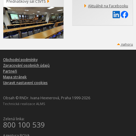
Přednáškový sál ČSVTS
Aktuálně na Facebooku
nahoru
Obchodní podmínky
Zpracování osobních údajů
Partneři
Mapa stránek
Upravit nastavení cookies
Obsah © RNDr. Ivana Hexnerová, Praha 1999-2026
Technická realizace
ALMS
Zelená linka:
800 100 539
Agentura BOVA