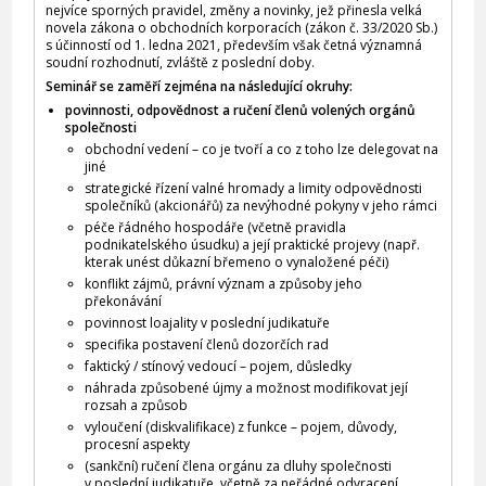
nejvíce sporných pravidel, změny a novinky, jež přinesla velká
novela zákona o obchodních korporacích (zákon č. 33/2020 Sb.)
s účinností od 1. ledna 2021, především však četná významná
soudní rozhodnutí, zvláště z poslední doby.
Seminář se zaměří zejména na následující okruhy:
povinnosti, odpovědnost a ručení členů volených orgánů
společnosti
obchodní vedení – co je tvoří a co z toho lze delegovat na
jiné
strategické řízení valné hromady a limity odpovědnosti
společníků (akcionářů) za nevýhodné pokyny v jeho rámci
péče řádného hospodáře (včetně pravidla
podnikatelského úsudku) a její praktické projevy (např.
kterak unést důkazní břemeno o vynaložené péči)
konflikt zájmů, právní význam a způsoby jeho
překonávání
povinnost loajality v poslední judikatuře
specifika postavení členů dozorčích rad
faktický / stínový vedoucí – pojem, důsledky
náhrada způsobené újmy a možnost modifikovat její
rozsah a způsob
vyloučení (diskvalifikace) z funkce – pojem, důvody,
procesní aspekty
(sankční) ručení člena orgánu za dluhy společnosti
v poslední judikatuře, včetně za neřádné odvracení