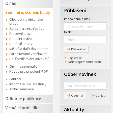
O nás
Přihlášení
Semináře, školení, kurzy
Jméno nebo e-mail
Obchodní a občanské
právo
Správní a trestní právo
Heslo
Pracovní právo
Finanční právo
Daně, účetnictví
Měkké a další dovednosti
Přihlásit se
Akreditované vzdělávání
Registrace
Další vzdělávání advokátů
Zaslat zapomenuté heslo
On-line semináře
Návod pro připojení
(PDF)
Odběr novinek
Lektoři
Zadejte
Informace pro účastníky
e-
Archiv seminářů
mail
Odebírat
Odhlásit
Odborné publikace
Virtuální prohlídka
Aktuality