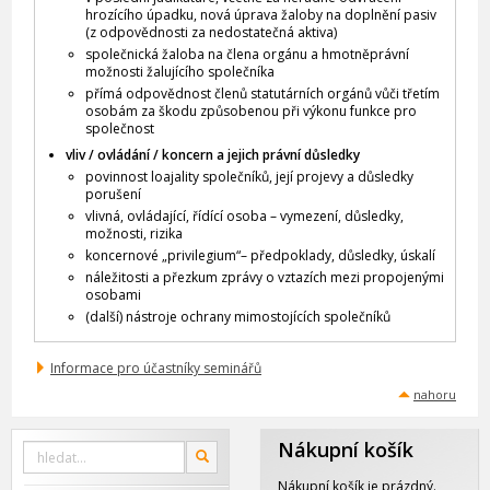
hrozícího úpadku, nová úprava žaloby na doplnění pasiv
(z odpovědnosti za nedostatečná aktiva)
společnická žaloba na člena orgánu a hmotněprávní
možnosti žalujícího společníka
přímá odpovědnost členů statutárních orgánů vůči třetím
osobám za škodu způsobenou při výkonu funkce pro
společnost
vliv / ovládání / koncern a jejich právní důsledky
povinnost loajality společníků, její projevy a důsledky
porušení
vlivná, ovládající, řídící osoba – vymezení, důsledky,
možnosti, rizika
koncernové „privilegium“– předpoklady, důsledky, úskalí
náležitosti a přezkum zprávy o vztazích mezi propojenými
osobami
(další) nástroje ochrany mimostojících společníků
Informace pro účastníky seminářů
nahoru
Nákupní košík
Vyhledat
OK
na
webu
Nákupní košík je prázdný.