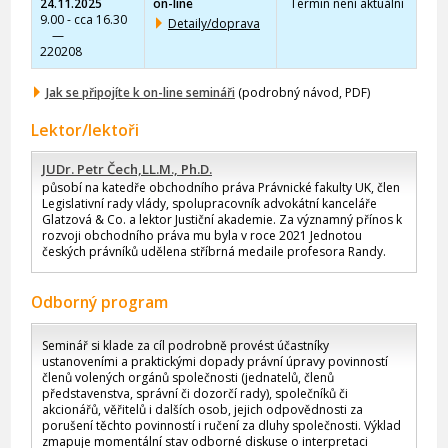
24.11.2025
on-line
Termín není aktuální
9.00 - cca 16.30
Detaily/doprava
—
220208
Jak se připojíte k on-line semináři
(podrobný návod, PDF)
Lektor/lektoři
JUDr. Petr Čech,LL.M., Ph.D.
působí na katedře obchodního práva Právnické fakulty UK, člen
Legislativní rady vlády, spolupracovník advokátní kanceláře
Glatzová & Co. a lektor Justiční akademie. Za významný přínos k
rozvoji obchodního práva mu byla v roce 2021 Jednotou
českých právníků udělena stříbrná medaile profesora Randy.
Odborný program
Seminář si klade za cíl podrobně provést účastníky
ustanoveními a praktickými dopady právní úpravy povinností
členů volených orgánů společnosti (jednatelů, členů
představenstva, správní či dozorčí rady), společníků či
akcionářů, věřitelů i dalších osob, jejich odpovědnosti za
porušení těchto povinností i ručení za dluhy společnosti. Výklad
zmapuje momentální stav odborné diskuse o interpretaci