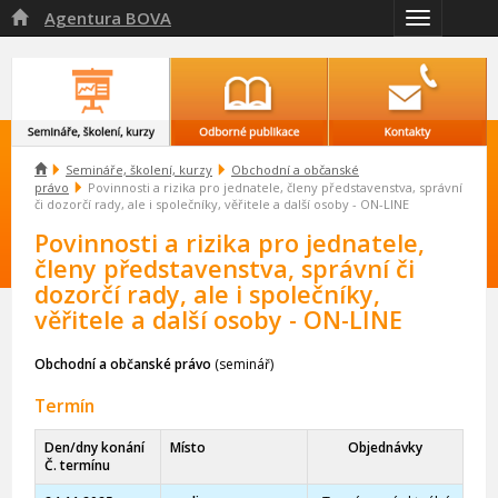
Agentura BOVA

Přepnout
navigaci

Semináře, školení, kurzy
Obchodní a občanské
právo
Povinnosti a rizika pro jednatele, členy představenstva, správní
či dozorčí rady, ale i společníky, věřitele a další osoby - ON-LINE
Povinnosti a rizika pro jednatele,
členy představenstva, správní či
dozorčí rady, ale i společníky,
věřitele a další osoby - ON-LINE
Obchodní a občanské právo
(seminář)
Termín
Den/dny konání
Místo
Objednávky
Č. termínu