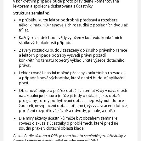
v konkrétním případě bude proto pravidelně komentována
lektorem a společně diskutována s účastníky.
Struktura semináře:
V průběhu kurzu lektor podrobně představí a rozebere
několik (max. 10) nejnovějších rozsudků z posledních dvou až
tří let.
Každý rozsudek bude vždy vyložen v kontextu konkrétních
skutkových okolností případu.
Závěry rozsudku budou zasazeny do širšího právního rámce
a lektor v případě potřeby vysvětlí právní pozadí
konkrétního tématu (obecný výklad určité výseče dotačního
práva).
Lektor rovněž nastíní možné přesahy konkrétního rozsudku
a případná nová východiska, která nabízí budoucí aplikační
praxi.
Obsahově půjde o průřez dotačních témat vždy v návaznosti
na aktuální judikaturu (může jít tedy o oblasti jako: dotační
programy, formy poskytování dotace, neposkytnutí dotace
žadateli, nevyplacení dotace příjemci, výzvy a vrácení dotace,
porušení rozpočtové kázně a odvody, penále, a další).
Dle míry aktivity účastníků může být obsahem semináře
rovněž diskuze s účastníky o problémech, které před ně
soudní praxe v dotační oblasti klade.
Pozn.: Podle zákona o DPH je cena tohoto semináře pro účastníky z
územně samosprávných celků osvobozena od DPH.