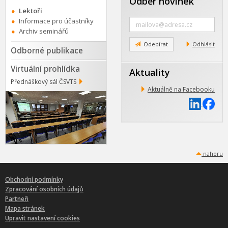
Odběr novinek
Lektoři
Zadejte
Informace pro účastníky
e-
Archiv seminářů
mail
Odebírat
Odhlásit
Odborné publikace
Virtuální prohlídka
Aktuality
Přednáškový sál ČSVTS
Aktuálně na Facebooku
nahoru
Obchodní podmínky
Zpracování osobních údajů
Partneři
Mapa stránek
Upravit nastavení cookies