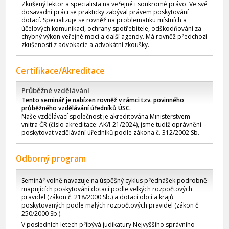
Zkušený lektor a specialista na veřejné i soukromé právo. Ve své
dosavadní práci se prakticky zabýval právem poskytování
dotací. Specializuje se rovněž na problematiku místních a
účelových komunikací, ochrany spotřebitele, odškodňování za
chybný výkon veřejné moci a další agendy. Má rovněž předchozí
zkušenosti z advokacie a advokátní zkoušky.
Certifikace/Akreditace
Průběžné vzdělávání
Tento seminář je nabízen rovněž v rámci tzv. povinného
průběžného vzdělávání úředníků ÚSC.
Naše vzdělávací společnost je akreditována Ministerstvem
vnitra ČR (číslo akreditace: AK/I-21/2024), jsme tudíž oprávněni
poskytovat vzdělávání úředníků podle zákona č. 312/2002 Sb.
Odborný program
Seminář volně navazuje na úspěšný cyklus přednášek podrobně
mapujících poskytování dotací podle velkých rozpočtových
pravidel (zákon č. 218/2000 Sb.) a dotací obcí a krajů
poskytovaných podle malých rozpočtových pravidel (zákon č.
250/2000 Sb.).
V posledních letech přibývá judikatury Nejvyššího správního