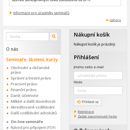
Informace pro účastníky seminářů
nahoru
Nákupní košík
Vyhledat
OK
na
webu
Nákupní košík je prázdný.
O nás
Přihlášení
Semináře, školení, kurzy
Jméno nebo e-mail
Obchodní a občanské
právo
Správní a trestní právo
Heslo
Pracovní právo
Finanční právo
Daně, účetnictví
Měkké a další dovednosti
Přihlásit se
Akreditované vzdělávání
Registrace
Další vzdělávání advokátů
Zaslat zapomenuté heslo
On-line semináře
Návod pro připojení
(PDF)