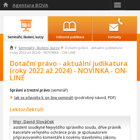
Agentura BOVA

Přepnout
navigaci

Semináře, školení, kurzy
Dotační právo - aktuální judikatura
(roky 2022 až 2024) - NOVINKA - ON-LINE
Dotační právo - aktuální judikatura
(roky 2022 až 2024) - NOVINKA - ON-
LINE
Správní a trestní právo
(seminář)
Jak se připojíte k on-line semináři
(podrobný návod, PDF)
Lektor/lektoři
Mgr. David Slováček
asistent soudkyně Nejvyššího správního soudu, dříve právník
Kanceláře veřejného ochránce práv. Je spoluautorem
připravovaného komentáře k novému stavebnímu zákonu.