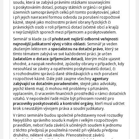
soudu, která se zabývá právními otázkami souvisejícími
s poskytováním dotací, potupy státních orgánů i orgánů
územních samosprávných celků při tomto poskytování, jakož
i při jejich navracení formou odvodu za porušení rozpočtové
kázně, stejně jako možnostmi právní obrany fyzických či
právnických osob v roli příjemců dotací (včetně obcí a krajů)
v nejrůznějších sporech mezi příjemcem a poskytovatelem.
Seminář si klade za cíl
představit nejširší odborné veřejnosti
nejnovější judikatorní vývoj v této oblasti
. Seminář je veden
zkušeným lektorem a
specialistou na dotační právo
, který se
tímto tématem zabývá ve své každodenní práci. Je určen
žadatelům o dotace (příjemcům dotací)
, kterým může ujasnit
vhodné, a naopak nevhodné, způsoby obrany v případech, kdy
nesouhlasí se závěry a opatřeními poskytovatelů dotací, či
s rozhodnutími správců daně shledávajících u nich porušení
rozpočtové kázně. Dále jistě zaujme všechny
agentury
zabývající se dotačním poradenstvím
, stejně jako advokáty,
jejichž klienti mají, či mohou mít problémy s přiznáním,
vyplacením, či vracením finančních prostředků v rámci dotačních
vztahů. V neposlední řadě může být přínosem rovněž pro
pracovníky poskytovatelů a kontrolní orgány
, kteří musí udržet
krok s neustálým vývojem práva a soudní judikatury.
V rámci semináře budou společně představeny nové rozsudky
Nejvyššího správního soudu k malým i velkým rozpočtovým
pravidlům, neboť řada závěrů k učiněných soudem k jednomu
z těchto předpisů je použitelná rovněž při výkladu předpisu
druhého, některé však nikoliv. Přenositelnost závěrů