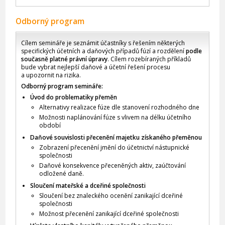
Odborný program
Cílem semináře je seznámit účastníky s řešením některých
specifických účetních a daňových případů fúzí a rozdělení
podle
současně platné právní úpravy
. Cílem rozebíraných příkladů
bude vybrat nejlepší daňové a účetní řešení procesu
a upozornit na rizika.
Odborný program semináře:
Úvod do problematiky přeměn
Alternativy realizace fúze dle stanovení rozhodného dne
Možnosti naplánování fúze s vlivem na délku účetního
období
Daňové souvislosti přecenění majetku získaného přeměnou
Zobrazení přecenění jmění do účetnictví nástupnické
společnosti
Daňové konsekvence přeceněných aktiv, zaúčtování
odložené daně.
Sloučení mateřské a dceřiné společnosti
Sloučení bez znaleckého ocenění zanikající dceřiné
společnosti
Možnost přecenění zanikající dceřiné společnosti