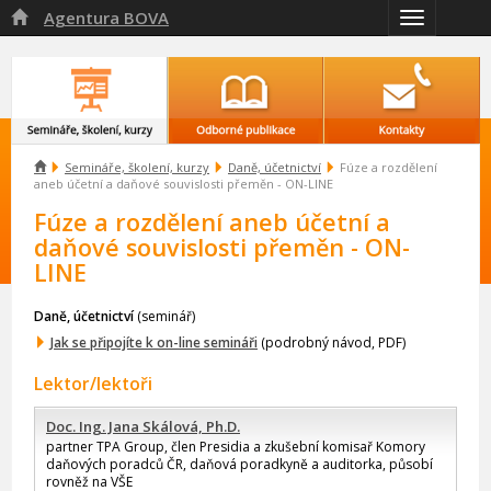
Agentura BOVA

Přepnout
navigaci

Semináře, školení, kurzy
Daně, účetnictví
Fúze a rozdělení
aneb účetní a daňové souvislosti přeměn - ON-LINE
Fúze a rozdělení aneb účetní a
daňové souvislosti přeměn - ON-
LINE
Daně, účetnictví
(seminář)
Jak se připojíte k on-line semináři
(podrobný návod, PDF)
Lektor/lektoři
Doc. Ing. Jana Skálová, Ph.D.
partner TPA Group, člen Presidia a zkušební komisař Komory
daňových poradců ČR, daňová poradkyně a auditorka, působí
rovněž na VŠE