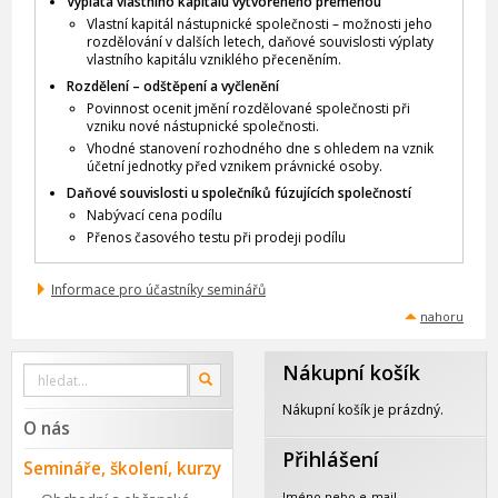
Výplata vlastního kapitálu vytvořeného přeměnou
Vlastní kapitál nástupnické společnosti – možnosti jeho
rozdělování v dalších letech, daňové souvislosti výplaty
vlastního kapitálu vzniklého přeceněním.
Rozdělení – odštěpení a vyčlenění
Povinnost ocenit jmění rozdělované společnosti při
vzniku nové nástupnické společnosti.
Vhodné stanovení rozhodného dne s ohledem na vznik
účetní jednotky před vznikem právnické osoby.
Daňové souvislosti u společníků fúzujících společností
Nabývací cena podílu
Přenos časového testu při prodeji podílu
Informace pro účastníky seminářů
nahoru
Nákupní košík
Vyhledat
OK
na
webu
Nákupní košík je prázdný.
O nás
Přihlášení
Semináře, školení, kurzy
Jméno nebo e-mail