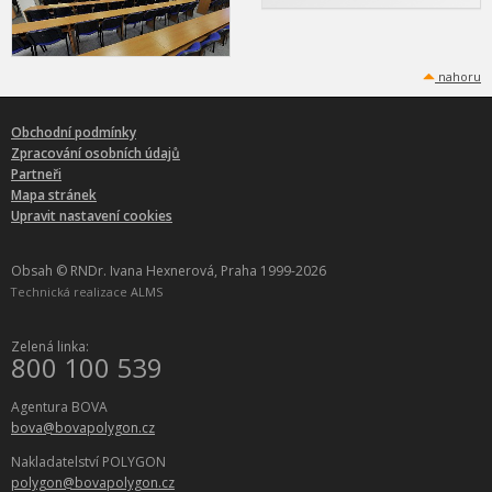
nahoru
Obchodní podmínky
Zpracování osobních údajů
Partneři
Mapa stránek
Upravit nastavení cookies
Obsah © RNDr. Ivana Hexnerová, Praha 1999-2026
Technická realizace
ALMS
Zelená linka:
800 100 539
Agentura BOVA
bova@bovapolygon.cz
Nakladatelství POLYGON
polygon@bovapolygon.cz