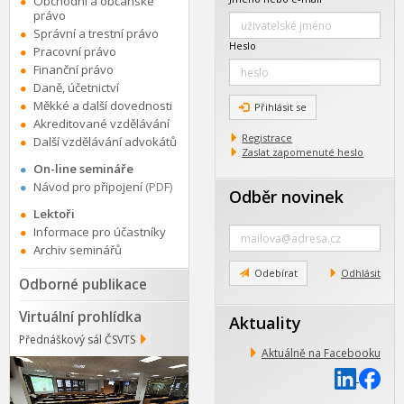
Obchodní a občanské
právo
Správní a trestní právo
Heslo
Pracovní právo
Finanční právo
Daně, účetnictví
Měkké a další dovednosti
Přihlásit se
Akreditované vzdělávání
Registrace
Další vzdělávání advokátů
Zaslat zapomenuté heslo
On-line semináře
Návod pro připojení
(PDF)
Odběr novinek
Lektoři
Zadejte
Informace pro účastníky
e-
Archiv seminářů
mail
Odebírat
Odhlásit
Odborné publikace
Virtuální prohlídka
Aktuality
Přednáškový sál ČSVTS
Aktuálně na Facebooku