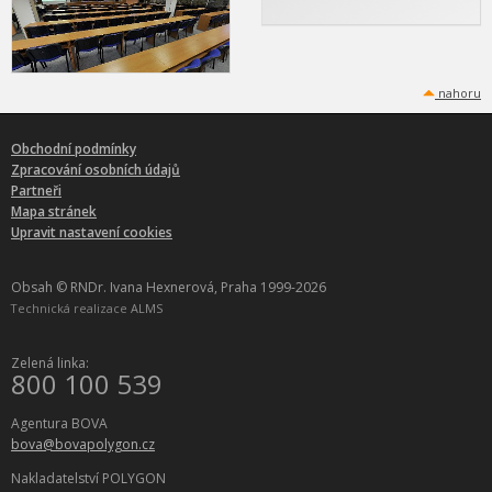
nahoru
Obchodní podmínky
Zpracování osobních údajů
Partneři
Mapa stránek
Upravit nastavení cookies
Obsah © RNDr. Ivana Hexnerová, Praha 1999-2026
Technická realizace
ALMS
Zelená linka:
800 100 539
Agentura BOVA
bova@bovapolygon.cz
Nakladatelství POLYGON