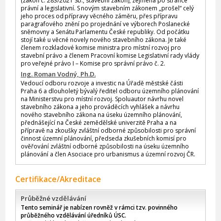
(zákon č. 283/2021 Sb., stavební zákon), zejména po stránce
právní a legislativní. S novým stavebním zákonem „prošel“ celý
jeho proces od přípravy věcného záměru, přes přípravu
paragrafového znění po projednání ve výborech Poslanecké
sněmovny a Senátu Parlamentu České republiky. Od počátku
stojí také u věcné novely nového stavebního zákona. Je také
členem rozkladové komise ministra pro místní rozvoj pro
stavební právo a členem Pracovní komise Legislativní rady vlády
pro veřejné právo I – Komise pro správní právo č. 2.
Ing. Roman Vodný, Ph.D.
Vedoucí odboru rozvoje a investic na Úřadě městské části
Praha 6 a dlouholetý bývalý ředitel odboru územního plánování
na Ministerstvu pro místní rozvoj. Spoluautor návrhu novel
stavebního zákona a jeho prováděcích vyhlášek a návrhu
nového stavebního zákona na úseku územního plánování,
přednášející na České zemědělské univerzitě Praha a na
přípravě na zkoušky zvláštní odborné způsobilosti pro správní
činnost územní plánování, předseda zkušebních komisí pro
ověřování zvláštní odborné způsobilosti na úseku územního
plánování a člen Asociace pro urbanismus a územní rozvoj ČR.
Certifikace/Akreditace
Průběžné vzdělávání
Tento seminář je nabízen rovněž v rámci tzv. povinného
průběžného vzdělávání úředníků ÚSC.