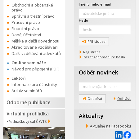
Jméno nebo e-mail
Obchodní a občanské
právo
Správní a trestní právo
Heslo
Pracovní právo
Finanční právo
Daně, účetnictví
Měkké a další dovednosti
Přihlásit se
Akreditované vzdělávání
Registrace
Další vzdělávání advokátů
Zaslat zapomenuté heslo
On-line semináře
Návod pro připojení
(PDF)
Odběr novinek
Lektoři
Zadejte
Informace pro účastníky
e-
Archiv seminářů
mail
Odebírat
Odhlásit
Odborné publikace
Virtuální prohlídka
Aktuality
Přednáškový sál ČSVTS
Aktuálně na Facebooku