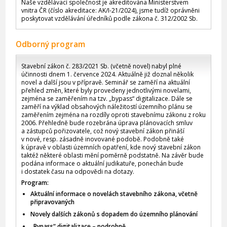
Naše vzdělávací společnost je akreditována Ministerstvem
vnitra ČR (číslo akreditace: AK/I-21/2024), jsme tudíž oprávněni
poskytovat vzdělávání úředníků podle zákona č. 312/2002 Sb.
Odborný program
Stavební zákon č. 283/2021 Sb. (včetně novel) nabyl plné
účinnosti dnem 1. července 2024. Aktuálně již doznal několik
novel a další jsou v přípravě. Seminář se zaměří na aktuální
přehled změn, které byly provedeny jednotlivými novelami,
zejména se zaměřením na tzv. „bypass“ digitalizace. Dále se
zaměří na výklad obsahových náležitostí územního plánu se
zaměřením zejména na rozdíly oproti stavebnímu zákonu z roku
2006. Přehledně bude rozebrána úprava plánovacích smluv
a zástupců pořizovatele, což nový stavební zákon přináší
v nové, resp. zásadně inovované podobě. Podobně také
k úpravě v oblasti územních opatření, kde nový stavební zákon
taktéž některé oblasti mění poměrně podstatně. Na závěr bude
podána informace o aktuální judikatuře, ponechán bude
i dostatek času na odpovědi na dotazy.
Program:
Aktuální informace o novelách stavebního zákona, včetně
připravovaných
Novely dalších zákonů s dopadem do územního plánování
„Bypass“ digitalizace – podrobně