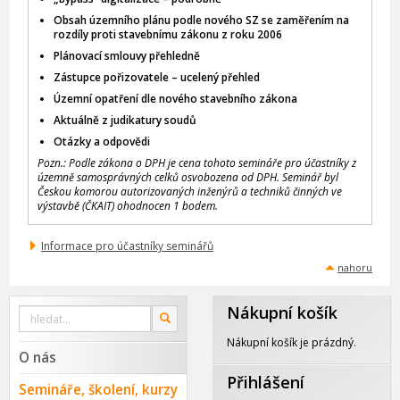
Obsah územního plánu podle nového SZ se zaměřením na
rozdíly proti stavebnímu zákonu z roku 2006
Plánovací smlouvy přehledně
Zástupce pořizovatele – ucelený přehled
Územní opatření dle nového stavebního zákona
Aktuálně z judikatury soudů
Otázky a odpovědi
Pozn.: Podle zákona o DPH je cena tohoto semináře pro účastníky z
územně samosprávných celků osvobozena od DPH. Seminář byl
Českou komorou autorizovaných inženýrů a techniků činných ve
výstavbě (ČKAIT) ohodnocen 1 bodem.
Informace pro účastníky seminářů
nahoru
Nákupní košík
Vyhledat
OK
na
webu
Nákupní košík je prázdný.
O nás
Přihlášení
Semináře, školení, kurzy