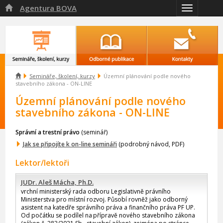
Agentura BOVA

Přepnout
navigaci

Semináře, školení, kurzy
Územní plánování podle nového
stavebního zákona - ON-LINE
Územní plánování podle nového
stavebního zákona - ON-LINE
Správní a trestní právo
(seminář)
Jak se připojíte k on-line semináři
(podrobný návod, PDF)
Lektor/lektoři
JUDr. Aleš Mácha, Ph.D.
vrchní ministerský rada odboru Legislativně právního
Ministerstva pro místní rozvoj. Působí rovněž jako odborný
asistent na katedře správního práva a finančního práva PF UP.
Od počátku se podílel na přípravě nového stavebního zákona