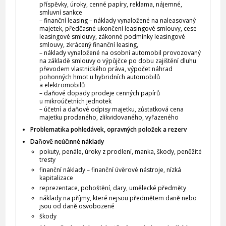
příspěvky, úroky, cenné papíry, reklama, nájemné,
smluvní sankce
– finanční leasing – náklady vynaložené na naleasovaný
majetek, předčasné ukončení leasingové smlouvy, cese
leasingové smlouvy, zákonné podmínky leasingové
smlouvy, zkrácený finanční leasing,
– náklady vynaložené na osobní automobil provozovaný
na základě smlouvy o výpůjčce po dobu zajištění dluhu
převodem vlastnického práva, výpočet náhrad
pohonných hmot u hybridních automobilů
a elektromobilů
– daňové dopady prodeje cenných papírů
u mikroúčetních jednotek
– účetní a daňové odpisy majetku, zůstatková cena
majetku prodaného, zlikvidovaného, vyřazeného
Problematika pohledávek, opravných položek a rezerv
Daňově neúčinné náklady
pokuty, penále, úroky z prodlení, manka, škody, peněžité
tresty
finanční náklady – finanční úvěrové nástroje, nízká
kapitalizace
reprezentace, pohoštění, dary, umělecké předměty
náklady na příjmy, které nejsou předmětem daně nebo
jsou od daně osvobozené
škody