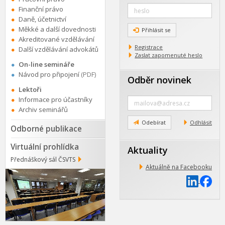
Finanční právo
Daně, účetnictví
Měkké a další dovednosti
Přihlásit se
Akreditované vzdělávání
Registrace
Další vzdělávání advokátů
Zaslat zapomenuté heslo
On-line semináře
Návod pro připojení
(PDF)
Odběr novinek
Lektoři
Zadejte
Informace pro účastníky
e-
Archiv seminářů
mail
Odebírat
Odhlásit
Odborné publikace
Virtuální prohlídka
Aktuality
Přednáškový sál ČSVTS
Aktuálně na Facebooku