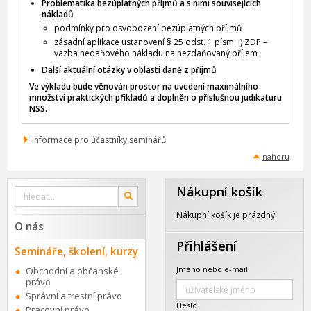
Problematika bezúplatných příjmů a s nimi souvisejících
nákladů
podmínky pro osvobození bezúplatných příjmů
zásadní aplikace ustanovení § 25 odst. 1 písm. i) ZDP –
vazba nedaňového nákladu na nezdaňovaný příjem
Další aktuální otázky v oblasti daně z příjmů
Ve výkladu bude věnován prostor na uvedení maximálního
množství praktických příkladů a doplněn o příslušnou judikaturu
NSS.
Informace pro účastníky seminářů
nahoru
Nákupní košík
Vyhledat
OK
na
webu
Nákupní košík je prázdný.
O nás
Přihlášení
Semináře, školení, kurzy
Jméno nebo e-mail
Obchodní a občanské
právo
Správní a trestní právo
Heslo
Pracovní právo