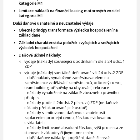
kategorie M1
Limitace nákladů na finanční leasing motorových vozidel
kategorie M1
Další daňově uznatelné a neuznatelné výdaje
Obecné principy transformace výsledku hospodaření na
základ daně
Základní charakteristika položek zvyšujících a snižujících
výsledek hospodaření
Daňově účinné náklady:
výdaje (náklady) související s podnikáním dle § 24 odst. 1
ZDP
výdaje (náklady) speciálně definované v § 24 odst.2 ZDP
– další náklady vynaložené zaměstnavatelem na
zaměstnance vzdělávání zaměstnanců, odborný rozvoj,
team building, příspěvky na ubytování, rekreace
– náklady vynaložené na základě závazného právního
předpisu
– náklady podle § 24odst. 2 písm. zc) ZDP (nedaňové
náklady přefakturované jiné osobě)
– náklady s limitovanou daňovou uznatelností –
zaplacením, prodejní cenou, částkou evidovanou
u vkladatele
– náklady limitované absolutní částkou, výší procenta ze
stanovené základny či jiným omezením
– další daňové náklady – pojištění, daně, členské