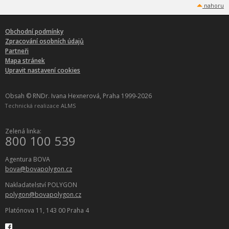
nahoru
Obchodní podmínky
Zpracování osobních údajů
Partneři
Mapa stránek
Upravit nastavení cookies
Obsah © RNDr. Ivana Hexnerová, Praha 1999-2026
Technická realizace
ALMS
Zelená linka:
800 100 539
Agentura BOVA
bova@bovapolygon.cz
Nakladatelství POLYGON
polygon@bovapolygon.cz
Platónova 11, 143 00 Praha 4