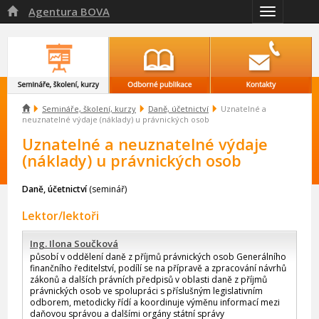
Agentura BOVA

Přepnout
navigaci

Semináře, školení, kurzy
Daně, účetnictví
Uznatelné a
neuznatelné výdaje (náklady) u právnických osob
Uznatelné a neuznatelné výdaje
(náklady) u právnických osob
Daně, účetnictví
(seminář)
Lektor/lektoři
Ing. Ilona Součková
působí v oddělení daně z příjmů právnických osob Generálního
finančního ředitelství, podílí se na přípravě a zpracování návrhů
zákonů a dalších právních předpisů v oblasti daně z příjmů
právnických osob ve spolupráci s příslušným legislativním
odborem, metodicky řídí a koordinuje výměnu informací mezi
daňovou správou a dalšími orgány státní správy