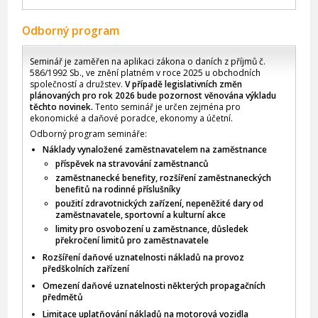
Odborný program
Seminář je zaměřen na aplikaci zákona o daních z příjmů č.
586/1992 Sb., ve znění platném v roce 2025 u obchodních
společností a družstev.
V případě legislativních změn
plánovaných pro rok 2026 bude pozornost věnována výkladu
těchto novinek.
Tento seminář je určen zejména pro
ekonomické a daňové poradce, ekonomy a účetní.
Odborný program semináře:
Náklady vynaložené zaměstnavatelem na zaměstnance
příspěvek na stravování zaměstnanců
zaměstnanecké benefity, rozšíření zaměstnaneckých
benefitů na rodinné příslušníky
použití zdravotnických zařízení, nepeněžité dary od
zaměstnavatele, sportovní a kulturní akce
limity pro osvobození u zaměstnance, důsledek
překročení limitů pro zaměstnavatele
Rozšíření daňové uznatelnosti nákladů na provoz
předškolních zařízení
Omezení daňové uznatelnosti některých propagačních
předmětů
Limitace uplatňování nákladů na motorová vozidla