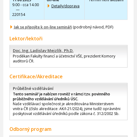
9.00 - cca 14.00
Detaily/doprava
—
220154
Jak se připojíte k on-line semináři
(podrobný návod, PDF)
Lektor/lektoři
Doc. Ing. Ladislav Mejzlík, Ph.D.
Proděkan Fakulty financí a účetnictví VŠE, prezident Komory
auditorů ČR.
Certifikace/Akreditace
Průběžné vzdělávání
Tento seminář je nabízen rovněž v rámci tzv. povinného
průběžného vzdělávání úředníků ÚSC.
Naše vzdělávací společnost je akreditována Ministerstvem
vnitra ČR (číslo akreditace: AK/I-21/2024), jsme tudíž oprávněni
poskytovat vzdělávání úředníků podle zákona č. 312/2002 Sb.
Odborný program