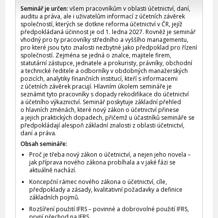
Seminář je určen:
všem pracovníkům v oblasti účetnictví, daní,
auditu a práva, ale i uživatelům informací z účetních závěrek
společností, kterých se dotkne reforma účetnictví v ČR, jejíž
předpokládaná účinnost je od 1. ledna 2027. Rovněž je seminář
vhodný pro ty pracovníky středního a vyššího managementu,
pro které jsou tyto znalosti nezbytné jako předpoklad pro řízení
společností. Zejména se jedná o znalce, majitele firem,
statutární zástupce, jednatele a prokuristy, právníky, obchodní
a technické ředitele a odborníky v obdobných manažerských
pozicích, analytiky finančních institucí, kteří s informacemi
z účetních závěrek pracují. Hlavním úkolem semináře je
seznámit tyto pracovníky s dopady rekodifikace do účetnictví
a účetního výkaznictví. Seminář poskytuje základní přehled
o hlavních změnách, které nový zákon o účetnictví přinese
a jejich praktických dopadech, přičemž u účastníků semináře se
předpokládají alespoň základní znalosti z oblasti účetnictví,
daní a práva.
Obsah semináře:
Proč je třeba nový zákon o účetnictví, a nejen jeho novela –
jak příprava nového zákona probíhala a v jaké fázi se
aktuálně nachází.
Koncepční rámec nového zákona o účetnictví, cíle,
předpoklady a zásady, kvalitativní požadavky a definice
základních pojmů.
Rozšíření použití IFRS – povinné a dobrovolné použití IFRS,
první přechod na IFRS.