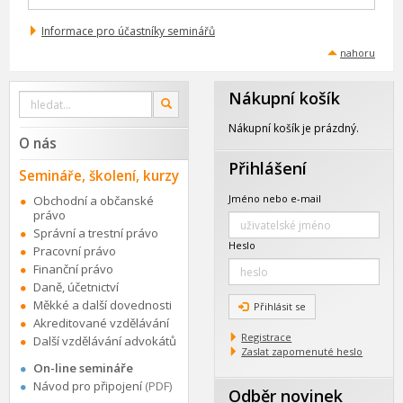
Informace pro účastníky seminářů
nahoru
Nákupní košík
Vyhledat
OK
na
webu
Nákupní košík je prázdný.
O nás
Přihlášení
Semináře, školení, kurzy
Jméno nebo e-mail
Obchodní a občanské
právo
Správní a trestní právo
Heslo
Pracovní právo
Finanční právo
Daně, účetnictví
Měkké a další dovednosti
Přihlásit se
Akreditované vzdělávání
Registrace
Další vzdělávání advokátů
Zaslat zapomenuté heslo
On-line semináře
Návod pro připojení
(PDF)
Odběr novinek