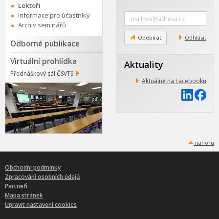
Lektoři
Zadejte
Informace pro účastníky
e-
Archiv seminářů
mail
Odebírat
Odhlásit
Odborné publikace
Virtuální prohlídka
Aktuality
Přednáškový sál ČSVTS
Aktuálně na Facebooku
nahoru
Obchodní podmínky
Zpracování osobních údajů
Partneři
Mapa stránek
Upravit nastavení cookies