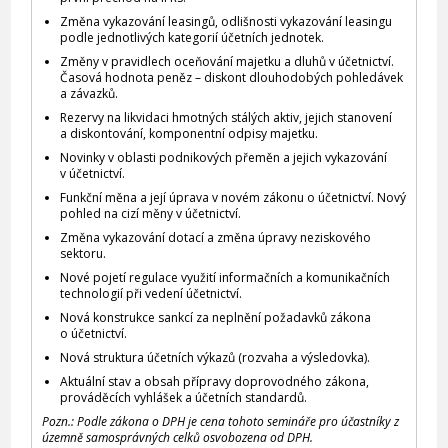
Změna vykazování leasingů, odlišnosti vykazování leasingu
podle jednotlivých kategorií účetních jednotek.
Změny v pravidlech oceňování majetku a dluhů v účetnictví.
Časová hodnota peněz – diskont dlouhodobých pohledávek
a závazků.
Rezervy na likvidaci hmotných stálých aktiv, jejich stanovení
a diskontování, komponentní odpisy majetku.
Novinky v oblasti podnikových přeměn a jejich vykazování
v účetnictví.
Funkční měna a její úprava v novém zákonu o účetnictví. Nový
pohled na cizí měny v účetnictví.
Změna vykazování dotací a změna úpravy neziskového
sektoru.
Nové pojetí regulace využití informačních a komunikačních
technologií při vedení účetnictví.
Nová konstrukce sankcí za neplnění požadavků zákona
o účetnictví.
Nová struktura účetních výkazů (rozvaha a výsledovka).
Aktuální stav a obsah přípravy doprovodného zákona,
prováděcích vyhlášek a účetních standardů.
Pozn.: Podle zákona o DPH je cena tohoto semináře pro účastníky z
územně samosprávných celků osvobozena od DPH.