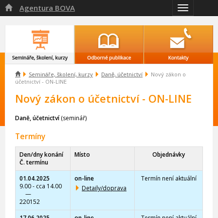
Agentura BOVA

Přepnout
navigaci

Semináře, školení, kurzy
Daně, účetnictví
Nový zákon o
účetnictví - ON-LINE
Nový zákon o účetnictví - ON-LINE
Daně, účetnictví
(seminář)
Termíny
Den/dny konání
Místo
Objednávky
Č. termínu
01.04.2025
on-line
Termín není aktuální
9.00 - cca 14.00
Detaily/doprava
—
220152
17.06.2025
on-line
Termín není aktuální