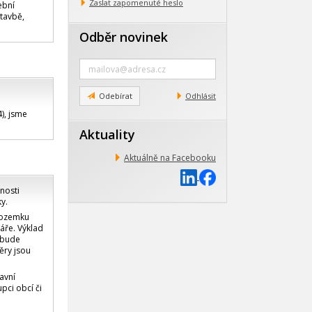
Zaslat zapomenuté heslo
ební
tavbě,
Odběr novinek
Zadejte
e-
mail
Odebírat
Odhlásit
), jsme
Aktuality
Aktuálně na Facebooku
nosti
ky.
 pozemku
áře. Výklad
ebude
ěry jsou
avní
pci obcí či