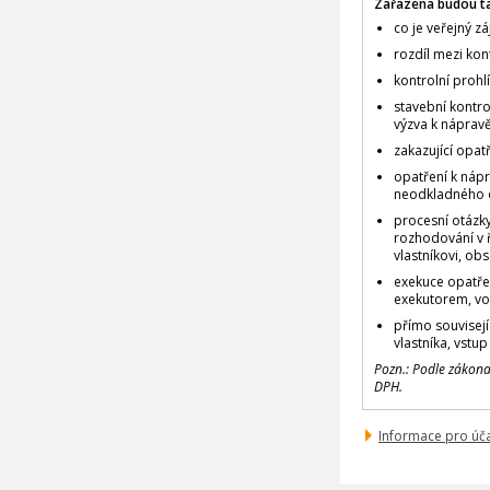
Zařazena budou t
co je veřejný z
rozdíl mezi kon
kontrolní prohlí
stavební kontro
výzva k nápravě
zakazující opat
opatření k nápr
neodkladného o
procesní otázky
rozhodování v ř
vlastníkovi, ob
exekuce opatře
exekutorem, vol
přímo souvisejí
vlastníka, vstu
Pozn.: Podle zákon
DPH.
Informace pro úč