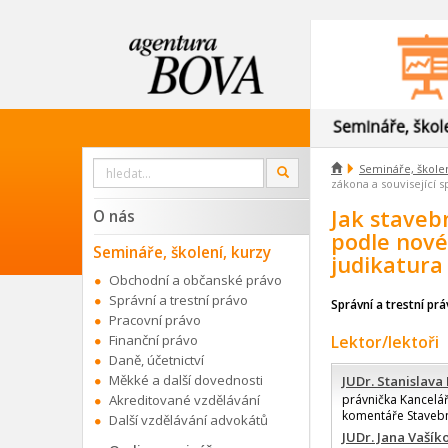
Vyhledat

Semináře, školen
OK
na
zákona a související s
webu
Jak staveb
O nás
podle nové
Semináře, školení, kurzy
judikatura
Obchodní a občanské právo
Správní a trestní právo
Správní a trestní pr
Pracovní právo
Finanční právo
Lektor/lektoři
Daně, účetnictví
Měkké a další dovednosti
JUDr. Stanislav
Akreditované vzdělávání
právnička Kancelá
komentáře Stavební
Další vzdělávání advokátů
JUDr. Jana Vašík