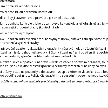
ato témata:
ájem podle stavebního zákona.
trolní prohlídkou a stavební kontrolou
dka – kdy jí stavební úřad provádí a jak při ní postupuje
la – podnět ke kontrole a jeho obsah, výzva ke kontrole a její obsah, účastníci k
, související procesní otázky (kontrolní řád)
ření a důvody jejich vydání
avě – nařízení udržovacích prací, nezbytných úprav, nutných zabezpečovacích p
dstranění a vyklizení stavby
 při vydání opatření zakazujících a opatření k nápravě – okruh účastníků řízení,
ízení na místě, rozhodnutí jako první úkon v řízení, nařízení opatření jiné osobě
sah rozhodnutí, vyloučení odkladného účinku rozhodnutí
ní zakazujících a opatření k nápravě – exekuce vedená správním orgánem, sou
ba způsobu exekuce, vlastník (povinný) neznámý, v zahraničí, náklady na exeku
cí otázky: vstup na pozemky a do staveb – vstup s vědomím vlastníka, vstup b
p do obydlí, součinnost Policie ČR, opatření na sousedním pozemku nebo stavbě
a o DPH je cena tohoto semináře pro účastníky z územně samosprávných celků osvo
astníky seminářů