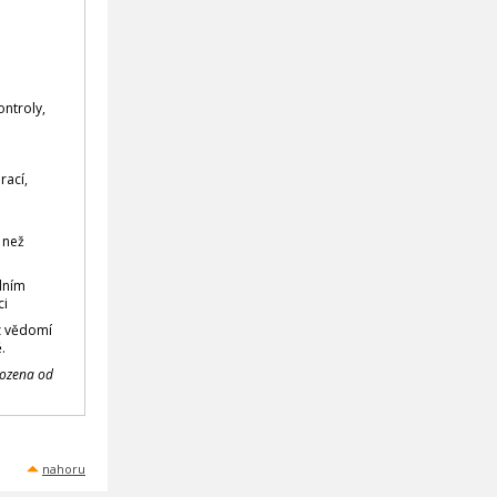
ontroly,
rací,
 než
dním
ci
ez vědomí
.
bozena od
nahoru