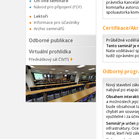
On-line semináře
právnička Kancelář
Návod pro připojení
(PDF)
komisařka autoriz
spoluautorka komen
Lektoři
Informace pro účastníky
Certifikace/Ak
Archiv seminářů
Odborné publikace
Průběžné vzdělá
Tento seminář je 
Naše vzdělávací sp
Virtuální prohlídka
tudíž oprávněni po
Přednáškový sál ČSVTS
Odborný prog
Nový stavební záko
nabýval po etapách.
Obsahem interakt
a možnostech jejic
bude obsahovat tak
chybět ani souvise
využitelné i za úči
Seminář je určen
p
infrastruktury. Oce
měst, kteří řeší zá