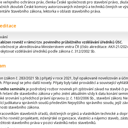
e veřejného ochránce práv, členka České společnosti pro stavební právo, zkuš
ačních zkoušek České komory autorizovaných inženýrů a techniků činných ve výs
táře Stavebního zákona, lektorka v oblasti stavebního práva.
reditace
vání
nabízen rovněž v rámci tzv. povinného průběžného vzdělávání úředníků ÚSC.
olečnost je akreditována Ministerstvem vnitra ČR (číslo akreditace: AK/I-21/2024
skytovat vzdělávání úředníků podle zákona č. 312/2002 Sb.
ram
n (zákon č. 283/2021 Sb.) přijatý v roce 2021, byl opakovaně novelizován a účin
 Připravují se jeho další novely. Přijaty byly také prováděcí a související vyhláš
ivního semináře
je podrobný rozbor novinek při zjišťování závad na stavbě či
h řešení dle stavebního zákona v jeho znění aktuálním vždy k datu konání semin
é srovnání s předchozí právní úpravou (z. č. 183/2006 Sb., stavební zákon). N
jící judikatura správních soudů především Nejvyššího správního soudu, jejíž záv
nnosti stavebního zákona.
racovníkům stavebních úřadů, dotčených orgánů a vlastníkům technické a dopr
ní ho rovněž projektanti, inženýrské organizace, vlastníci a nájemci staveb, zástu
ležitosti stavebního práva v pozici vlastníků nebo stavebníků.