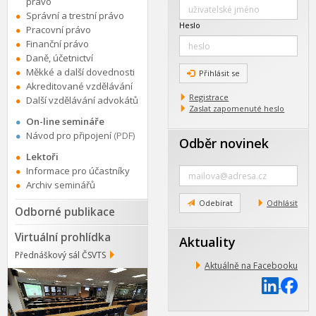
právo
Správní a trestní právo
Heslo
Pracovní právo
Finanční právo
Daně, účetnictví
Měkké a další dovednosti
Přihlásit se
Akreditované vzdělávání
Registrace
Další vzdělávání advokátů
Zaslat zapomenuté heslo
On-line semináře
Návod pro připojení
(PDF)
Odběr novinek
Lektoři
Zadejte
Informace pro účastníky
e-
Archiv seminářů
mail
Odebírat
Odhlásit
Odborné publikace
Virtuální prohlídka
Aktuality
Přednáškový sál ČSVTS
Aktuálně na Facebooku