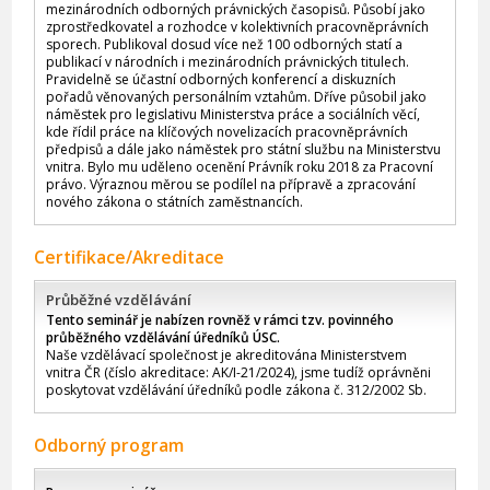
mezinárodních odborných právnických časopisů. Působí jako
zprostředkovatel a rozhodce v kolektivních pracovněprávních
sporech. Publikoval dosud více než 100 odborných statí a
publikací v národních i mezinárodních právnických titulech.
Pravidelně se účastní odborných konferencí a diskuzních
pořadů věnovaných personálním vztahům. Dříve působil jako
náměstek pro legislativu Ministerstva práce a sociálních věcí,
kde řídil práce na klíčových novelizacích pracovněprávních
předpisů a dále jako náměstek pro státní službu na Ministerstvu
vnitra. Bylo mu uděleno ocenění Právník roku 2018 za Pracovní
právo. Výraznou měrou se podílel na přípravě a zpracování
nového zákona o státních zaměstnancích.
Certifikace/Akreditace
Průběžné vzdělávání
Tento seminář je nabízen rovněž v rámci tzv. povinného
průběžného vzdělávání úředníků ÚSC.
Naše vzdělávací společnost je akreditována Ministerstvem
vnitra ČR (číslo akreditace: AK/I-21/2024), jsme tudíž oprávněni
poskytovat vzdělávání úředníků podle zákona č. 312/2002 Sb.
Odborný program