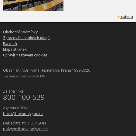
nahoru
Obchodní podmínky
Zpracování osobních údajů
Partneři
Mapa stránek
Upravit nastavení cookies
Obsah © RNDr. Ivana Hexnerová, Praha 1999-2026
Technická realizace
ALMS
Zelená linka:
800 100 539
Agentura BOVA
bova@bovapolygon.cz
Nakladatelství POLYGON
polygon@bovapolygon.cz