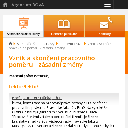
Agentura BOVA

Přepnout
navigaci

Semináře, školení, kurzy
Pracovní právo
Vznik a skončení
pracovního poměru - zásadní změny
Vznik a skončení pracovního
poměru - zásadní změny
Pracovní právo
(seminář)
Lektor/lektoři
Prof. JUDr. Petr Hůrka, Ph.D.
lektor, konzultant na pracovněprávní vztahy a HR, profesor
pracovního práva na Právnické fakultě v Brně. Na vysoké škole
CEVRO Institut je garantem nové studijní specializace
"Pracovněprávní vztahy a personální řízení". Je členem
Legislativní rady vlády, vědecké rady Právnické fakulty
Masarykovy Univerzity a členem redakční rady mnoha českých i