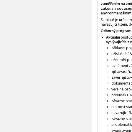
zaměřením na změn
zákona a souvisej
environmentálním s
Seminář je určen 
navazující řízení
Odborný program 
Aktuální postu
vyplývajících z 
základní po
příslušné ú
předmět po
oznámení z
zjišťovací ří
závěr zjišťo
dokumentace
veřejné pro
posudek EIA
závazné stan
platnost sta
navazující ří
závazné sta
problematik
vyjadřování