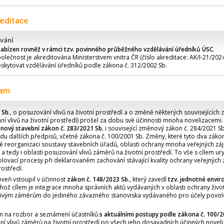
reditace
vání
nabízen rovněž v rámci tzv. povinného průběžného vzdělávání úředníků ÚSC.
olečnost je akreditována Ministerstvem vnitra ČR (číslo akreditace: AK/I-21/2024
skytovat vzdělávání úředníků podle zákona č. 312/2002 Sb.
ram
 Sb.
, o posuzování vlivů na životní prostředí a o změně některých souvisejících
í vlivů na životní prostředí) prošel za dobu své účinnosti mnoha novelizacemi. 
i
nový stavební zákon č. 283/2021 Sb.
i související změnový zákon č. 284/2021 Sb.
adu dalších předpisů, včetně zákona č. 100/2001 Sb. Změny, které tyto dva zákon
né reorganizaci soustavy stavebních úřadů, oblasti ochrany mnoha veřejných zá
 tedy i oblasti posuzování vlivů záměrů na životní prostředí. To vše s cílem ury
lovací procesy při deklarovaném zachování stávající kvality ochrany veřejných
rostředí.
oveň vstoupil v účinnost
zákon č. 148/2023 Sb.
, který zavedl
tzv. jednotné envi
jehož cílem je integrace mnoha správních aktů vydávaných v oblasti ochrany živo
tlivým záměrům do jediného závazného stanoviska vydávaného pro účely povol
n na rozbor a seznámení účastníků
s aktuálními postupy podle zákona č. 100/2
ní vlivů záměrů na životní prostředí po všech jeho dosavadních účinných novel