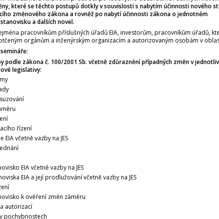
y, které se těchto postupů dotkly v souvislosti s nabytím účinnosti nového s
ícího změnového zákona a rovněž po nabytí účinnosti zákona o jednotném
tanovisku a dalších novel.
zejména pracovníkům příslušných úřadů EIA, investorům, pracovníkům úřadů, kt
, dotčeným orgánům a inženýrským organizacím a autorizovaným osobám v oblast
semináře:
py podle zákona č. 100/2001 Sb. včetně zdůraznění případných změn v jednotliv
nové legislativy:
jmy
řady
suzování
áměru
zení
vacího řízení
 EIA včetně vazby na JES
jednání
ovisko EIA včetně vazby na JES
noviska EIA a její prodlužování včetně vazby na JES
zení
novisko k ověření změn záměru
a autorizací
 v pochybnostech