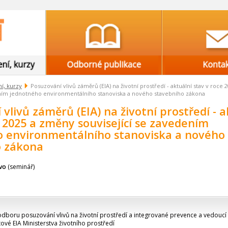
í, kurzy
Posuzování vlivů záměrů (EIA) na životní prostředí - aktuální stav v roce
ením jednotného environmentálního stanoviska a nového stavebního zákona
vlivů záměrů (EIA) na životní prostředí - a
e 2025 a změny související se zavedením
 environmentálního stanoviska a nového
o zákona
ávo
(seminář)
odboru posuzování vlivů na životní prostředí a integrované prevence a vedoucí
ové EIA Ministerstva životního prostředí