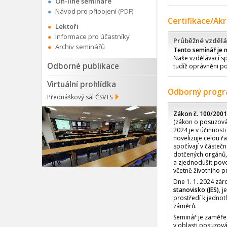
On-line semináře
Návod pro připojení
(PDF)
Certifikace/Ak
Lektoři
Informace pro účastníky
Průběžné vzdělá
Archiv seminářů
Tento seminář je 
Naše vzdělávací sp
Odborné publikace
tudíž oprávněni po
Virtuální prohlídka
Odborný prog
Přednáškový sál ČSVTS
Zákon č. 100/2001
(zákon o posuzován
2024 je v účinnost
novelizuje celou ř
spočívají v částeč
dotčených orgánů, a
a zjednodušit povo
včetně životního p
Dne 1. 1. 2024 zár
stanovisko (JES)
, 
prostředí k jedno
záměrů.
Seminář je zaměře
v oblasti posuzová