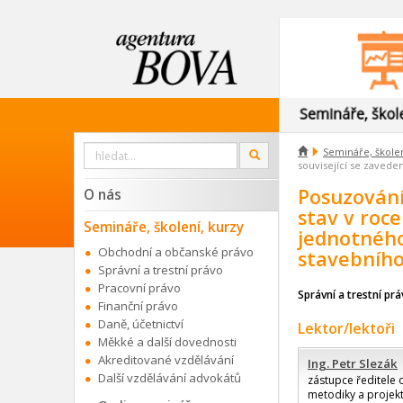
Vyhledat

Semináře, školen
OK
na
související se zaved
webu
Posuzování 
O nás
stav v roc
Semináře, školení, kurzy
jednotného
Obchodní a občanské právo
stavebníh
Správní a trestní právo
Pracovní právo
Správní a trestní pr
Finanční právo
Daně, účetnictví
Lektor/lektoři
Měkké a další dovednosti
Akreditované vzdělávání
Ing. Petr Slezák
Další vzdělávání advokátů
zástupce ředitele 
metodiky a projekt