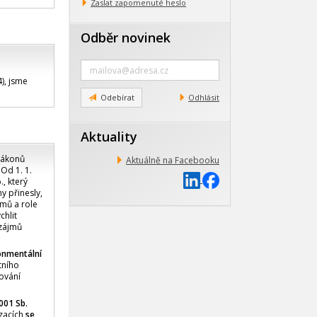
Zaslat zapomenuté heslo
Odběr novinek
Zadejte
e-
), jsme
mail
Odebírat
Odhlásit
Aktuality
 zákonů
Aktuálně na Facebooku
Od 1. 1.
, který
y přinesly,
jmů a role
chlit
 zájmů
ronmentální
tního
ování
001 Sb.
izacích
se