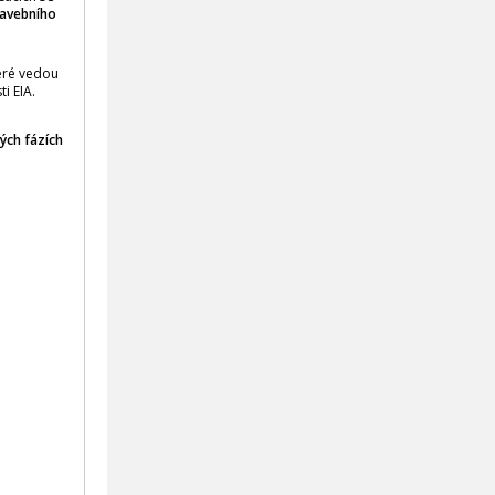
tavebního
eré vedou
i EIA.
ých fázích