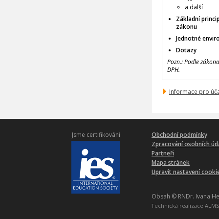
a další
Základní princi
zákonu
Jednotné enviro
Dotazy
Pozn.: Podle zákon
DPH.
Informace pro úč
Jsme certifikováni
Obchodní podmínky
Zpracování osobních úd
Partneři
Mapa stránek
Upravit nastavení cooki
Obsah © RNDr. Ivana He
Technická realizace
ALMS