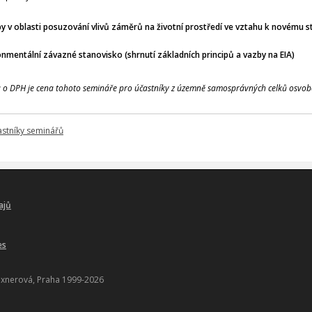
py v oblasti posuzování vlivů záměrů na životní prostředí ve vztahu k novému 
nmentální závazné stanovisko (shrnutí základních principů a vazby na EIA)
a o DPH je cena tohoto semináře pro účastníky z územně samosprávných celků osvo
astníky seminářů
ajů
es
xnerová, Praha 1999-2026