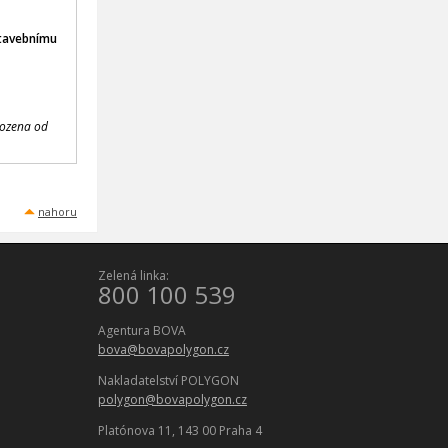
stavebnímu
bozena od
nahoru
Zelená linka:
800 100 539
Agentura BOVA
bova@bovapolygon.cz
Nakladatelství POLYGON
polygon@bovapolygon.cz
Platónova 11, 143 00 Praha 4