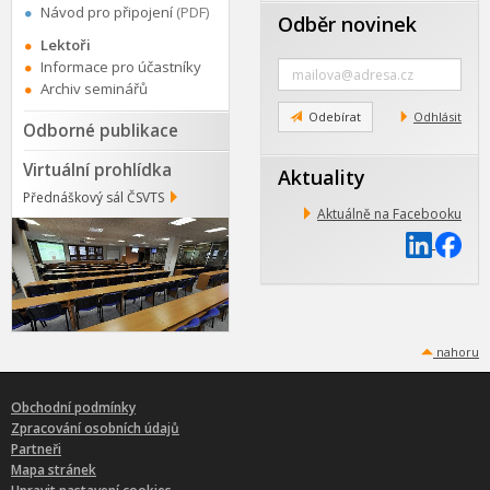
Návod pro připojení
(PDF)
Odběr novinek
Lektoři
Zadejte
Informace pro účastníky
e-
Archiv seminářů
mail
Odebírat
Odhlásit
Odborné publikace
Virtuální prohlídka
Aktuality
Přednáškový sál ČSVTS
Aktuálně na Facebooku
nahoru
Obchodní podmínky
Zpracování osobních údajů
Partneři
Mapa stránek