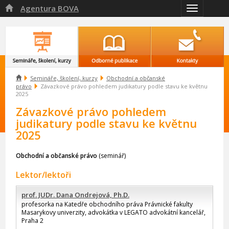
Agentura BOVA

Přepnout
navigaci

Semináře, školení, kurzy
Obchodní a občanské
právo
Závazkové právo pohledem judikatury podle stavu ke květnu
2025
Závazkové právo pohledem
judikatury podle stavu ke květnu
2025
Obchodní a občanské právo
(seminář)
Lektor/lektoři
prof. JUDr. Dana Ondrejová, Ph.D.
profesorka na Katedře obchodního práva Právnické fakulty
Masarykovy univerzity, advokátka v LEGATO advokátní kancelář,
Praha 2