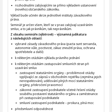
rozhodnutími zabývajícími se přímo výkladem ustanovení
(nového) občanského zákoníku.
Výklad bude učiněn skrze jednotlivé instituty závazkového
práva.
Seminář je určen všem, kteří se v praxi zabývají uzavíráním
smluv, a to jak právníkům, tak neprávníkům.
Z obsahu semináře (výběrově) – významná judikatura
z následujících oblastí:
vybrané zásady závazkového práva (pacta sunt servanda,
autonomie vůle, poctivost, zákaz zneužití práva, ochrana
spotřebitele a další)
k některým otázkám výkladu právního jednání
k některým otázkám zastupování smluvních stran při
uzavírání smluv
zastoupení statutárními orgány – problémové otázky
vyplývající ze zápisů v obchodním rejstříku (zejména jejich
nerespektování), udělování plných mocí statutárními
orgány, překročení pravomocí
zákonné zastoupení podnikatele včetně řešení otázky
souběhu postavení statutárního orgánu a zaměstnance
při zastupování podnikatele
smluvní zastoupení podnikatele – prokura, plná moc
předsmluvní odpovědnost