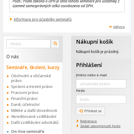
Pozn.: Podle zákona o DPH je cena tohoto semináře pro účastníky z
územně samosprávných celků osvobozena od DPH.
Informace pro účastníky seminářů
nahoru
Nákupní košík
Vyhledat
OK
na
webu
Nákupní košík je prázdný.
O nás
Přihlášení
Semináře, školení, kurzy
Jméno nebo e-mail
Obchodní a občanské
právo
Správní a trestní právo
Heslo
Pracovní právo
Finanční právo
Daně, účetnictví
Měkké a další dovednosti
Přihlásit se
Akreditované vzdělávání
Registrace
Další vzdělávání advokátů
Zaslat zapomenuté heslo
On-line semináře