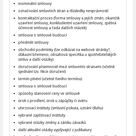
inominátní smlouvy
označování smluvních stran a důsledky nesprávností
kontraktační proces (forma smlouvy a jejích změn, okamžik
uzavření smlouvy, konkludentní uzavření smlouvy, zpětná
účinnost smlouvy a řada dalších otázek)
smlouva o smlouvě budoucí
předmět smlouvy
obchodní podmínky (lze odkázat na webové stránky?,
důkazní břemeno, obsahová specifika u spotřebitelských
smluv a další otázky)
doručování písemností mezi smluvními stranami (včetně
sjednání tzv. fikce doručení)
termín plnění (včetně fixního termínu)
smlouva o smlouvě budoucí
způsoby stanovení ceny ve smlouvě
úrok z prodlení, úrok u zápůjčky či úvěru
utvrzovací instituty (smluvní pokuta, uznání dluhu)
vybrané zajišťovací instituty
vybrané otázky změny a zániku závazků
další aktuální otázky vyplývající z judikatury