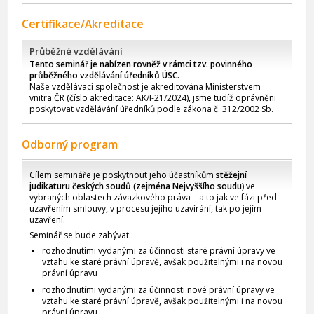
Certifikace/Akreditace
Průběžné vzdělávání
Tento seminář je nabízen rovněž v rámci tzv. povinného
průběžného vzdělávání úředníků ÚSC.
Naše vzdělávací společnost je akreditována Ministerstvem
vnitra ČR (číslo akreditace: AK/I-21/2024), jsme tudíž oprávněni
poskytovat vzdělávání úředníků podle zákona č. 312/2002 Sb.
Odborný program
Cílem semináře je poskytnout jeho účastníkům
stěžejní
judikaturu českých soudů (zejména Nejvyššího soudu
) ve
vybraných oblastech závazkového práva – a to jak ve fázi před
uzavřením smlouvy, v procesu jejího uzavírání, tak po jejím
uzavření.
Seminář se bude zabývat:
rozhodnutími vydanými za účinnosti staré právní úpravy ve
vztahu ke staré právní úpravě, avšak použitelnými i na novou
právní úpravu
rozhodnutími vydanými za účinnosti nové právní úpravy ve
vztahu ke staré právní úpravě, avšak použitelnými i na novou
právní úpravu