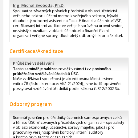
Ing. Michal Svoboda, Ph.D.
Spoluautor závazných právních předpisů v oblasti účetnictví
veřejného sektoru, účetní metodik veřejného sektoru, bývalý
dlouholetý odborný asistent na Fakultě financí a účetnictví VŠE,
certifikovaný interní auditor ve veřejné správě na úrovni senior,
nezávislý konzultant v oblasti účetnictví a finanční řízení
organizací veřejné správy, dlouholetý odborný lektor a školitel.
Certifikace/Akreditace
Průběžné vzdělávání
Tento seminář je nabízen rovněž v rámci tzv. povinného
průběžného vzdělávání úředníků ÚSC.
Naše vzdělávací společnost je akreditována Ministerstvem
vnitra ČR (číslo akreditace: AK/I-21/2024), jsme tudíž oprávněni
poskytovat vzdělávání úředníků podle zákona č. 312/2002 Sb.
Odborný program
Seminář je určen
pro úředníky územních samosprávných celků
a těmito ÚSC zřizovaných příspěvkových organizací – specialisty
v oblasti ekonomiky, účetnictví, správy majetku, jakož i pro
pracovníky veřejnosprávní kontroly, interní auditory
a kontrolory v těchto organizacích.