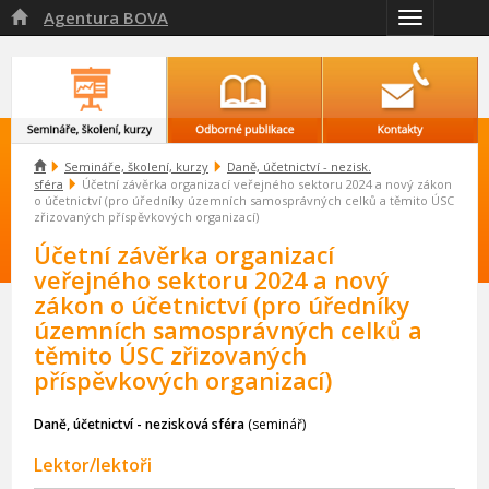
Agentura BOVA

Přepnout
navigaci

Semináře, školení, kurzy
Daně, účetnictví - nezisk.
sféra
Účetní závěrka organizací veřejného sektoru 2024 a nový zákon
o účetnictví (pro úředníky územních samosprávných celků a těmito ÚSC
zřizovaných příspěvkových organizací)
Účetní závěrka organizací
veřejného sektoru 2024 a nový
zákon o účetnictví (pro úředníky
územních samosprávných celků a
těmito ÚSC zřizovaných
příspěvkových organizací)
Daně, účetnictví - nezisková sféra
(seminář)
Lektor/lektoři