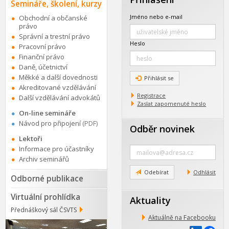
Semináře, školení, kurzy
Jméno nebo e-mail
Obchodní a občanské
právo
Správní a trestní právo
Heslo
Pracovní právo
Finanční právo
Daně, účetnictví
Měkké a další dovednosti
Přihlásit se
Akreditované vzdělávání
Registrace
Další vzdělávání advokátů
Zaslat zapomenuté heslo
On-line semináře
Návod pro připojení
(PDF)
Odběr novinek
Lektoři
Zadejte
Informace pro účastníky
e-
Archiv seminářů
mail
Odebírat
Odhlásit
Odborné publikace
Virtuální prohlídka
Aktuality
Přednáškový sál ČSVTS
Aktuálně na Facebooku