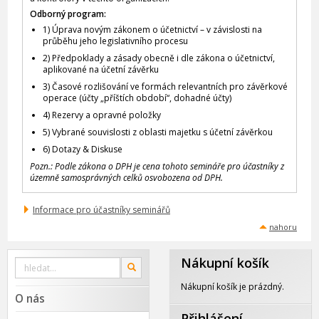
Odborný program:
1) Úprava novým zákonem o účetnictví – v závislosti na
průběhu jeho legislativního procesu
2) Předpoklady a zásady obecně i dle zákona o účetnictví,
aplikované na účetní závěrku
3) Časové rozlišování ve formách relevantních pro závěrkové
operace (účty „příštích období“, dohadné účty)
4) Rezervy a opravné položky
5) Vybrané souvislosti z oblasti majetku s účetní závěrkou
6) Dotazy & Diskuse
Pozn.: Podle zákona o DPH je cena tohoto semináře pro účastníky z
územně samosprávných celků osvobozena od DPH.
Informace pro účastníky seminářů
nahoru
Nákupní košík
Vyhledat
OK
na
webu
Nákupní košík je prázdný.
O nás
Přihlášení