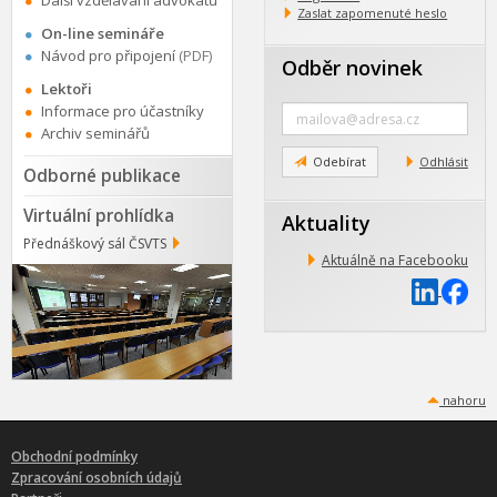
Další vzdělávání advokátů
Zaslat zapomenuté heslo
On-line semináře
Návod pro připojení
(PDF)
Odběr novinek
Lektoři
Zadejte
Informace pro účastníky
e-
Archiv seminářů
mail
Odebírat
Odhlásit
Odborné publikace
Virtuální prohlídka
Aktuality
Přednáškový sál ČSVTS
Aktuálně na Facebooku
nahoru
Obchodní podmínky
Zpracování osobních údajů