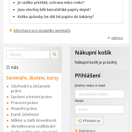
Je razítko přežitek, ochrana nebo riziko?
Jsou všechny bílé kancelářské papíry stejné?
Kolika způsoby lze dát list papíru do tiskárny?
Informace pro účastníky seminářů
nahoru
Nákupní košík
Vyhledat
OK
na
webu
Nákupní košík je prázdný.
O nás
Přihlášení
Semináře, školení, kurzy
Jméno nebo e-mail
Obchodní a občanské
právo
Správní a trestní právo
Heslo
Pracovní právo
Finanční právo
Daně, účetnictví
Měkké a další dovednosti
Přihlásit se
Akreditované vzdělávání
Registrace