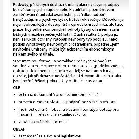
Podvody, při kterých dochází k manipulaci s pravými podpisy
bez vědomí jejich majitele nebo k padělání, pozměňování,
zaměňování či antedatování listin, patří dlouhodobě
k nejčastějším a jejich výskyt se každý rok zvyšuje. Důvodem je
nejen dokonalejší a dostupnější reprodukční technika, ale také
praxe, kdy velké ekonomické hodnoty bývají obsahem zcela
běžných (nezabezpečených) listin. Otisk razítka či podpis již
není zárukou ochrany. Naopak nevhodný typ podpisu, nebo
podpis vyhotovený nevhodným prostředkem, případně „jen“
nevhodně umístěný, může být existenčním ekonomickým
rizikem svého majitele.
Srozumitelnou formou a na základě reálných případů ze
soudně-znalecké praxe v oboru kriminalistika (padělky směnek,
dokladů, dokumentů, smluv a platidel) se na tomto kurzu
dozvíte, jak
předcházet
nejčastějším rizikovým situacím a jaká
jsou možná
řešení
, pokud už tyto situace nastanou.
CÍLE
ochrana
dokumentů
proti technickému zneužití
prevence zneužití vlastních
podpisů
bez Vašeho vědomí
možnost ovlivnění obsahu
vlastními tématy a dotazy
pro
maximální relevanci a aktuálnost kurzu
získání
aktuálních
informací
OBSAH
seznámení se s aktuální
legislativou