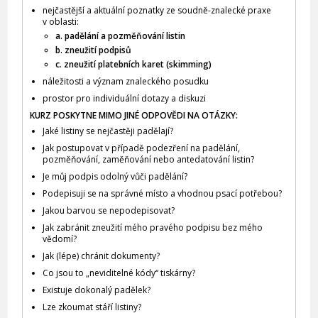
nejčastější a aktuální poznatky ze soudně-znalecké praxe
v oblasti:
a. padělání a pozměňování listin
b. zneužití podpisů
c. zneužití platebních karet (skimming)
náležitosti a význam znaleckého posudku
prostor pro individuální dotazy a diskuzi
KURZ POSKYTNE MIMO JINÉ ODPOVĚDI NA OTÁZKY:
Jaké listiny se nejčastěji padělají?
Jak postupovat v případě podezření na padělání,
pozměňování, zaměňování nebo antedatování listin?
Je můj podpis odolný vůči padělání?
Podepisuji se na správné místo a vhodnou psací potřebou?
Jakou barvou se nepodepisovat?
Jak zabránit zneužití mého pravého podpisu bez mého
vědomí?
Jak (lépe) chránit dokumenty?
Co jsou to „neviditelné kódy“ tiskárny?
Existuje dokonalý padělek?
Lze zkoumat stáří listiny?