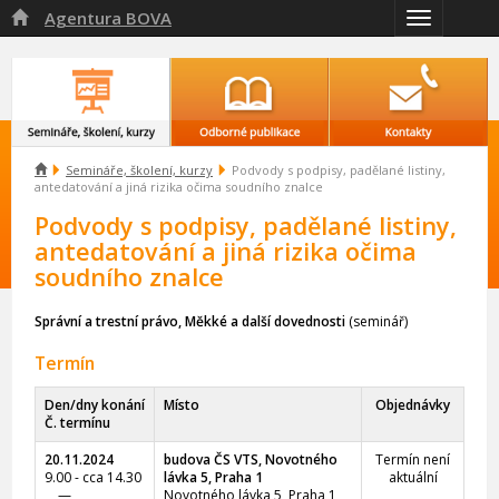
Agentura BOVA

Přepnout
navigaci

Semináře, školení, kurzy
Podvody s podpisy, padělané listiny,
antedatování a jiná rizika očima soudního znalce
Podvody s podpisy, padělané listiny,
antedatování a jiná rizika očima
soudního znalce
Správní a trestní právo, Měkké a další dovednosti
(seminář)
Termín
Den/dny konání
Místo
Objednávky
Č. termínu
20.11.2024
budova ČS VTS, Novotného
Termín není
9.00 - cca 14.30
lávka 5, Praha 1
aktuální
—
Novotného lávka 5, Praha 1