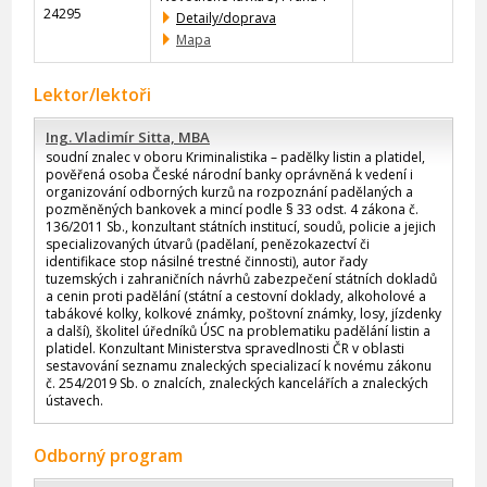
24295
Detaily/doprava
Mapa
Lektor/lektoři
Ing. Vladimír Sitta, MBA
soudní znalec v oboru Kriminalistika – padělky listin a platidel,
pověřená osoba České národní banky oprávněná k vedení i
organizování odborných kurzů na rozpoznání padělaných a
pozměněných bankovek a mincí podle § 33 odst. 4 zákona č.
136/2011 Sb., konzultant státních institucí, soudů, policie a jejich
specializovaných útvarů (padělaní, penězokazectví či
identifikace stop násilné trestné činnosti), autor řady
tuzemských i zahraničních návrhů zabezpečení státních dokladů
a cenin proti padělání (státní a cestovní doklady, alkoholové a
tabákové kolky, kolkové známky, poštovní známky, losy, jízdenky
a další), školitel úředníků ÚSC na problematiku padělání listin a
platidel. Konzultant Ministerstva spravedlnosti ČR v oblasti
sestavování seznamu znaleckých specializací k novému zákonu
č. 254/2019 Sb. o znalcích, znaleckých kancelářích a znaleckých
ústavech.
Odborný program