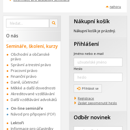
nahoru
Nákupní košík
Vyhledat
OK
na
webu
Nákupní košík je prázdný.
O nás
Přihlášení
Semináře, školení, kurzy
Jméno nebo e-mail
Obchodní a občanské
právo
Správní a trestní právo
Heslo
Pracovní právo
Finanční právo
Daně, účetnictví
Měkké a další dovednosti
Přihlásit se
Akreditované vzdělávání
Registrace
Další vzdělávání advokátů
Zaslat zapomenuté heslo
On-line semináře
Návod pro připojení
(PDF)
Odběr novinek
Lektoři
Zadejte
Informace pro účastníky