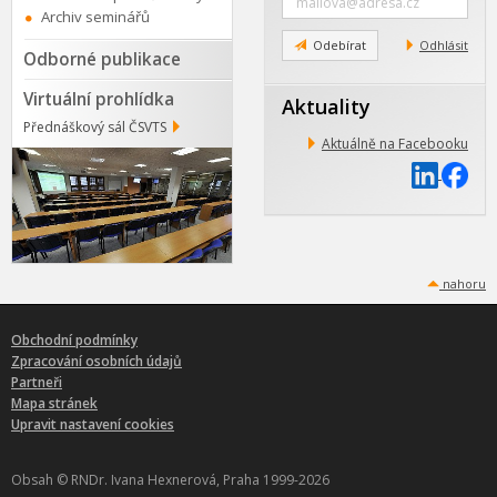
e-
Archiv seminářů
mail
Odebírat
Odhlásit
Odborné publikace
Virtuální prohlídka
Aktuality
Přednáškový sál ČSVTS
Aktuálně na Facebooku
nahoru
Obchodní podmínky
Zpracování osobních údajů
Partneři
Mapa stránek
Upravit nastavení cookies
Obsah © RNDr. Ivana Hexnerová, Praha 1999-2026