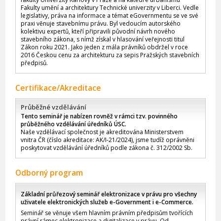
Fakulty umění a architektury Technické univerzity v Liberci. Vedle
legislativy, práva na informace a témat eGovernmentu se ve své
praxi věnuje stavebnímu právu. Byl vedoucím autorského
kolektivu expertů, kteří připravili původní návrh nového
stavebního zákona, s nímž získal v hlasování veřejnosti titul
Zákon roku 2021. Jako jeden z mála právníků obdržel v roce
2016 Českou cenu za architekturu za sepis Pražských stavebních
předpisů.
Certifikace/Akreditace
Průběžné vzdělávání
Tento seminář je nabízen rovněž v rámci tzv. povinného
průběžného vzdělávání úředníků ÚSC.
Naše vzdělávací společnost je akreditována Ministerstvem
vnitra ČR (číslo akreditace: AK/I-21/2024), jsme tudíž oprávněni
poskytovat vzdělávání úředníků podle zákona č. 312/2002 Sb.
Odborný program
Základní průřezový seminář elektronizace v právu pro všechny
uživatele elektronických služeb e-Government i e-Commerce.
Seminář se věnuje všem hlavním právním předpisům tvořících
právní rámec elektronizace a digitalizace v právu. Od