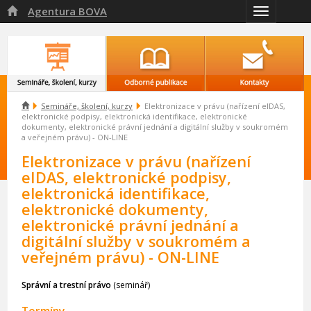
Agentura BOVA

Přepnout
navigaci

Semináře, školení, kurzy
Elektronizace v právu (nařízení eIDAS,
elektronické podpisy, elektronická identifikace, elektronické
dokumenty, elektronické právní jednání a digitální služby v soukromém
a veřejném právu) - ON-LINE
Elektronizace v právu (nařízení
eIDAS, elektronické podpisy,
elektronická identifikace,
elektronické dokumenty,
elektronické právní jednání a
digitální služby v soukromém a
veřejném právu) - ON-LINE
Správní a trestní právo
(seminář)