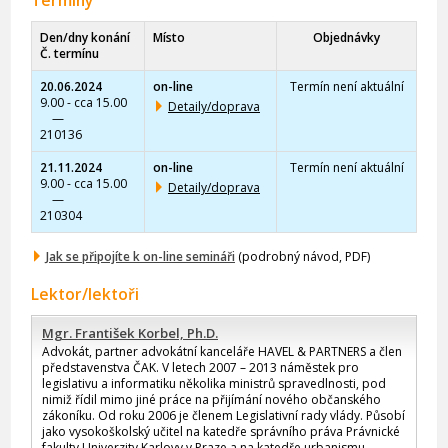
Termíny
Den/dny konání
Místo
Objednávky
Č. termínu
20.06.2024
on-line
Termín není aktuální
9.00 - cca 15.00
Detaily/doprava
—
210136
21.11.2024
on-line
Termín není aktuální
9.00 - cca 15.00
Detaily/doprava
—
210304
Jak se připojíte k on-line semináři
(podrobný návod, PDF)
Lektor/lektoři
Mgr. František Korbel, Ph.D.
Advokát, partner advokátní kanceláře HAVEL & PARTNERS a člen
představenstva ČAK. V letech 2007 – 2013 náměstek pro
legislativu a informatiku několika ministrů spravedlnosti, pod
nimiž řídil mimo jiné práce na přijímání nového občanského
zákoníku. Od roku 2006 je členem Legislativní rady vlády. Působí
jako vysokoškolský učitel na katedře správního práva Právnické
fakulty Univerzity Karlovy v Praze a na katedře urbanismu