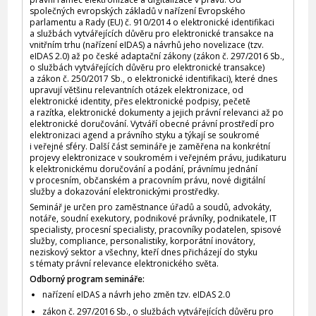
společných evropských základů v nařízení Evropského
parlamentu a Rady (EU) č. 910/2014 o elektronické identifikaci
a službách vytvářejících důvěru pro elektronické transakce na
vnitřním trhu (nařízení eIDAS) a návrhů jeho novelizace (tzv.
eIDAS 2.0) až po české adaptační zákony (zákon č. 297/2016 Sb.,
o službách vytvářejících důvěru pro elektronické transakce)
a zákon č. 250/2017 Sb., o elektronické identifikaci), které dnes
upravují většinu relevantních otázek elektronizace, od
elektronické identity, přes elektronické podpisy, pečetě
a razítka, elektronické dokumenty a jejich právní relevanci až po
elektronické doručování. Vytváří obecné právní prostředí pro
elektronizaci agend a právního styku a týkají se soukromé
i veřejné sféry. Další část semináře je zaměřena na konkrétní
projevy elektronizace v soukromém i veřejném právu, judikaturu
k elektronickému doručování a podání, právnímu jednání
v procesním, občanském a pracovním právu, nové digitální
služby a dokazování elektronickými prostředky.
Seminář je určen pro zaměstnance úřadů a soudů, advokáty,
notáře, soudní exekutory, podnikové právníky, podnikatele, IT
specialisty, procesní specialisty, pracovníky podatelen, spisové
služby, compliance, personalistiky, korporátní inovátory,
neziskový sektor a všechny, kteří dnes přicházejí do styku
s tématy právní relevance elektronického světa.
Odborný program semináře:
nařízení eIDAS a návrh jeho změn tzv. eIDAS 2.0
zákon č. 297/2016 Sb., o službách vytvářejících důvěru pro