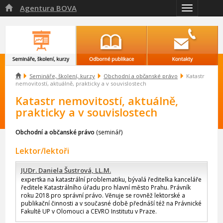
Agentura BOVA

Přepnout
navigaci

Semináře, školení, kurzy
Obchodní a občanské právo
Katastr
nemovitostí, aktuálně, prakticky a v souvislostech
Katastr nemovitostí, aktuálně,
prakticky a v souvislostech
Obchodní a občanské právo
(seminář)
Lektor/lektoři
JUDr. Daniela Šustrová, LL.M.
expertka na katastrální problematiku, bývalá ředitelka kanceláře
ředitele Katastrálního úřadu pro hlavní město Prahu. Právník
roku 2018 pro správní právo. Věnuje se rovněž lektorské a
publikační činnosti a v současné době přednáší též na Právnické
Fakultě UP v Olomouci a CEVRO Institutu v Praze.