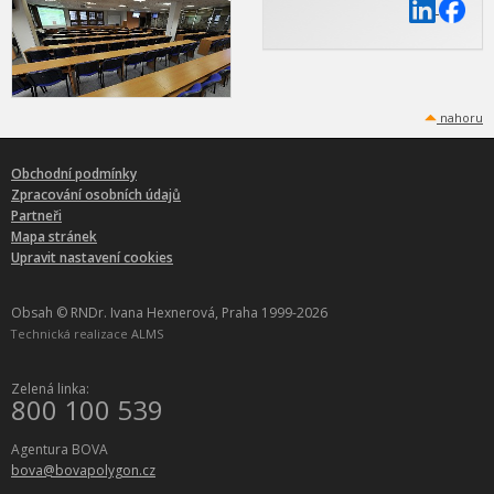
nahoru
Obchodní podmínky
Zpracování osobních údajů
Partneři
Mapa stránek
Upravit nastavení cookies
Obsah © RNDr. Ivana Hexnerová, Praha 1999-2026
Technická realizace
ALMS
Zelená linka:
800 100 539
Agentura BOVA
bova@bovapolygon.cz