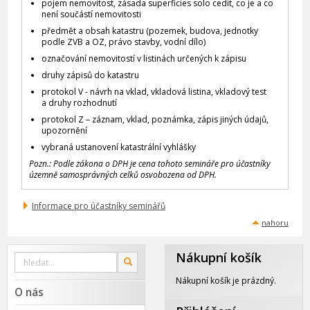
pojem nemovitost, zásada superficies solo cedit, co je a co
není součástí nemovitosti
předmět a obsah katastru (pozemek, budova, jednotky
podle ZVB a OZ, právo stavby, vodní dílo)
označování nemovitostí v listinách určených k zápisu
druhy zápisů do katastru
protokol V - návrh na vklad, vkladová listina, vkladový test
a druhy rozhodnutí
protokol Z – záznam, vklad, poznámka, zápis jiných údajů,
upozornění
vybraná ustanovení katastrální vyhlášky
Pozn.: Podle zákona o DPH je cena tohoto semináře pro účastníky
územně samosprávných celků osvobozena od DPH.
Informace pro účastníky seminářů
nahoru
Nákupní košík
Vyhledat
OK
na
webu
Nákupní košík je prázdný.
O nás