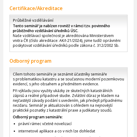
Certifikace/Akreditace
Průběžné vzdělávání
Tento seminář je nabízen rovněž v rámci tzv. povinného
průběžného vzdělávání úředníků ÚSC.
Naše vzdělávací společnost je akreditována Ministerstvem
vnitra ČR (číslo akreditace: AK/I-21/2024), jsme tudíž oprávněni
poskytovat vzdělávání úředníků podle zákona č. 312/2002 Sb.
Odborný program
Cílem tohoto semináře je seznámit účastníky semináře
s problematikou katastru a se současnou moderní pozemkovou
evidencí, s jeho obsahem a předmětem evidence.
Při výkladu jsou využity ukázky ze skutečných katastrálních
zápisů a reálné případové studie. Zvláštní důraz je kladem na
nejčastější závady podání s uvedením, jak předejít případnému
nezdaru. Seminář je aktualizován s ohledem na nejnovější
praktické poznatky z katastrální praxe a judikatury soudů.
Odborný program semináře:
právní rámec včetně novelizací
internetové aplikace a co v nich lze dohledat