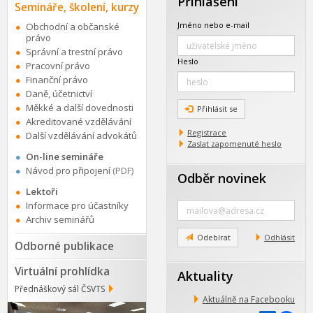
Přihlášení
Semináře, školení, kurzy
Jméno nebo e-mail
Obchodní a občanské
právo
Správní a trestní právo
Heslo
Pracovní právo
Finanční právo
Daně, účetnictví
Měkké a další dovednosti
Přihlásit se
Akreditované vzdělávání
Registrace
Další vzdělávání advokátů
Zaslat zapomenuté heslo
On-line semináře
Návod pro připojení
(PDF)
Odběr novinek
Lektoři
Zadejte
Informace pro účastníky
e-
Archiv seminářů
mail
Odebírat
Odhlásit
Odborné publikace
Virtuální prohlídka
Aktuality
Přednáškový sál ČSVTS
Aktuálně na Facebooku