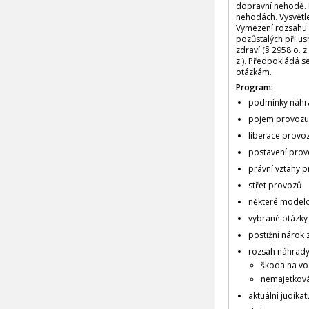
dopravní nehodě. D
nehodách. Vysvětl
Vymezení rozsahu 
pozůstalých při u
zdraví (§ 2958 o. 
z.). Předpokládá 
otázkám.
Program:
podmínky náhra
pojem provozu 
liberace provo
postavení prov
právní vztahy p
střet provozů
některé modelo
vybrané otázky
postižní nárok 
rozsah náhrad
škoda na vo
nemajetková
aktuální judikat