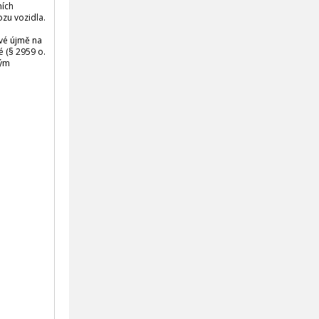
ních
zu vozidla.
ové újmě na
é (§ 2959 o.
ným