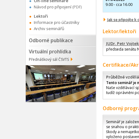
On-line semináře
9.00 - cca 16.00
Návod pro připojení
(PDF)
Lektoři
Jak se připojíte k
Informace pro účastníky
Archiv seminářů
Lektor/lektoři
Odborné publikace
JUDr. Petr Vojtek
předseda senátu N
Virtuální prohlídka
Přednáškový sál ČSVTS
Certifikace/Ak
Průběžné vzdělá
Tento seminář je 
Naše vzdělávací sp
tudíž oprávněni po
Odborný prog
Seminář je založen
se snahou o prakti
škody a nemajetko
vyloženo postavení