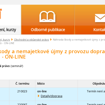
í, kurzy
Obchodní a občanské právo
Náhrada škody a nemajetkové újmy z pr
ů - ON-LINE
kody a nemajetkové újmy z provozu dopra
 - ON-LINE
é právo
(seminář)
Č. termínu
Místo
Objedná
210023
on-line
Termín není a
Detaily/doprava
220067
on-line
Termín není a