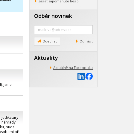
Zaslat zapomenuté heslo
Odběr novinek
Zadejte
e-
mail
Odebírat
Odhlásit
Aktuality
Aktuálně na Facebooku
), jsme
 judikatury
ti náhrady
ku, bude
 osobami při