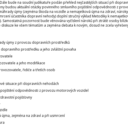
ále bude na soudní judikatuře podán přehled nejčastějších situací při doprav
eny budou aktuální otázky povinného smluvního pojištění odpovědnosti z provo
náhrady újmy (zejména škoda na vozidle a nemajetková újma na zdraví, nároky
smrcení účastníka dopravní nehody) doplní stručný výklad Metodiky k nemajetk
z.). Samostatná pozornost bude věnována vyčíslení nároků při ztrátě osoby blízk
se diskuze ke všem tématům a zejména debata k novým, dosud ne zcela vyřeše
dy újmy z provozu dopravních prostředků
dopravního prostředku a jeho zvláštní povaha
zovatele
ozovatele a jeho modifikace
rovozovatele, řidiče a třetích osob
vé situace při dopravních nehodách
 pojištění odpovědnosti z provozu motorových vozidel
zdravotní pojišťovny
y
zidle
 újma, zejména na zdraví a při usmrcení
ura