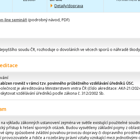
Detaily/doprava
 on-line semináři
(podrobný návod, PDF)
ejvyššího soudu ČR, rozhoduje o dovoláních ve věcech sporů o náhradě škody
reditace
vání
nabízen rovněž v rámci tzv. povinného průběžného vzdělávání úředníků ÚSC.
olečnost je akreditována Ministerstvem vnitra ČR (číslo akreditace: AK/I-21/2024
skytovat vzdělávání úředníků podle zákona č. 312/2002 Sb.
ram
 na výkladu zákonných ustanovení zejména ve světle existující použitelné soudní
cký přístup k řešení sporných otázek. Budou vysvětleny základní pojmy z oblas
vé újmy způsobené zvláštní povahou provozu dopravy či dopravního prostřed
 provozovatele a řidiče a rozebrány právní vztahy vznikající mezi jednotlivými