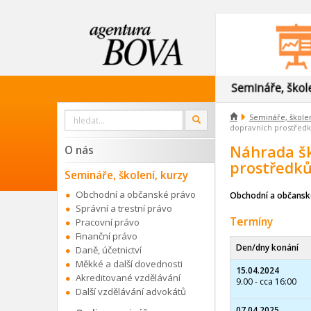
Vyhledat

Semináře, školen
OK
na
dopravních prostředk
webu
Náhrada š
O nás
prostředků
Semináře, školení, kurzy
Obchodní a občanské právo
Obchodní a občansk
Správní a trestní právo
Termíny
Pracovní právo
Finanční právo
Den/dny konání
Daně, účetnictví
Měkké a další dovednosti
15.04.2024
Akreditované vzdělávání
9.00 - cca 16:00
Další vzdělávání advokátů
07.04.2025