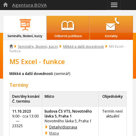
Agentura BOVA

Přepnout
navigaci

Semináře, školení, kurzy
Měkké a další dovednosti
MS Excel -
funkce
MS Excel - funkce
Měkké a další dovednosti
(seminář)
Termíny
Den/dny konání
Místo
Objednávky
Č. termínu
11.10.2023
budova ČS VTS, Novotného
Termín není
9.00 - cca 13:00
lávka 5, Praha 1
aktuální
—
Novotného lávka 5, Praha 1
23325
Detaily/doprava
Mapa