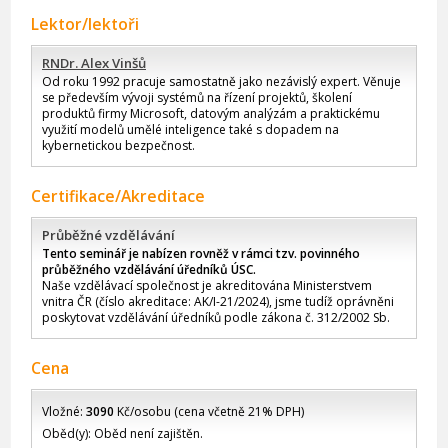
Lektor/lektoři
RNDr. Alex Vinšů
Od roku 1992 pracuje samostatně jako nezávislý expert. Věnuje
se především vývoji systémů na řízení projektů, školení
produktů firmy Microsoft, datovým analýzám a praktickému
využití modelů umělé inteligence také s dopadem na
kybernetickou bezpečnost.
Certifikace/Akreditace
Průběžné vzdělávání
Tento seminář je nabízen rovněž v rámci tzv. povinného
průběžného vzdělávání úředníků ÚSC.
Naše vzdělávací společnost je akreditována Ministerstvem
vnitra ČR (číslo akreditace: AK/I-21/2024), jsme tudíž oprávněni
poskytovat vzdělávání úředníků podle zákona č. 312/2002 Sb.
Cena
Vložné:
3090
Kč/osobu (cena včetně 21% DPH)
Oběd(y): Oběd není zajištěn.