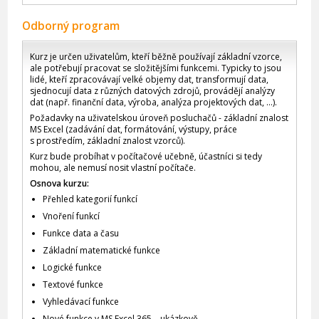
Odborný program
Kurz je určen uživatelům, kteří běžně používají základní vzorce,
ale potřebují pracovat se složitějšími funkcemi. Typicky to jsou
lidé, kteří zpracovávají velké objemy dat, transformují data,
sjednocují data z různých datových zdrojů, provádějí analýzy
dat (např. finanční data, výroba, analýza projektových dat, …).
Požadavky na uživatelskou úroveň posluchačů - základní znalost
MS Excel (zadávání dat, formátování, výstupy, práce
s prostředím, základní znalost vzorců).
Kurz bude probíhat v počítačové učebně, účastníci si tedy
mohou, ale nemusí nosit vlastní počítače.
Osnova kurzu:
Přehled kategorií funkcí
Vnoření funkcí
Funkce data a času
Základní matematické funkce
Logické funkce
Textové funkce
Vyhledávací funkce
Nové funkce v MS Excel 365 – ukázkově