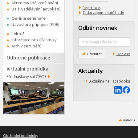
Akreditované vzdělávání
Registrace
Další vzdělávání advokátů
Zaslat zapomenuté heslo
On-line semináře
Návod pro připojení
(PDF)
Odběr novinek
Lektoři
Zadejte
Informace pro účastníky
e-
Archiv seminářů
mail
Odebírat
Odhlásit
Odborné publikace
Virtuální prohlídka
Aktuality
Přednáškový sál ČSVTS
Aktuálně na Facebooku
nahoru
Obchodní podmínky