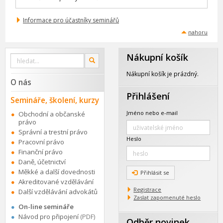
Informace pro účastníky seminářů
nahoru
Nákupní košík
Vyhledat
OK
na
webu
Nákupní košík je prázdný.
O nás
Přihlášení
Semináře, školení, kurzy
Jméno nebo e-mail
Obchodní a občanské
právo
Správní a trestní právo
Heslo
Pracovní právo
Finanční právo
Daně, účetnictví
Měkké a další dovednosti
Přihlásit se
Akreditované vzdělávání
Registrace
Další vzdělávání advokátů
Zaslat zapomenuté heslo
On-line semináře
Návod pro připojení
(PDF)
Odběr novinek