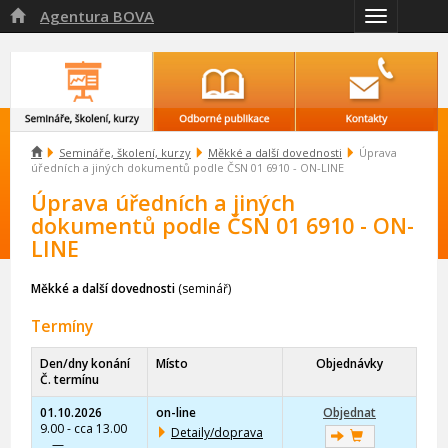
Agentura BOVA

Přepnout
navigaci

Semináře, školení, kurzy
Měkké a další dovednosti
Úprava
úředních a jiných dokumentů podle ČSN 01 6910 - ON-LINE
Úprava úředních a jiných
dokumentů podle ČSN 01 6910 - ON-
LINE
Měkké a další dovednosti
(seminář)
Termíny
Den/dny konání
Místo
Objednávky
Č. termínu
01.10.2026
on-line
Objednat
9.00 - cca 13.00
Detaily/doprava
—