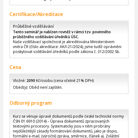
Certifikace/Akreditace
Průběžné vzdělávání
Tento seminář je nabízen rovněž v rámci tzv. povinného
průběžného vzdělávání úředníků ÚSC.
Naše vzdělávací společnost je akreditována Ministerstvem
vnitra ČR (číslo akreditace: AK/I-21/2024), jsme tudíž oprávněni
poskytovat vzdělávání úředníků podle zákona č. 312/2002 Sb.
Cena
Vložné:
2090
Kč/osobu (cena včetně 21% DPH)
Oběd(y): Oběd není zajištěn.
Odborný program
Kurz se věnuje úpravě dokumentů podle české technické normy
ČSN 01 6910 (2014) – Úprava dokumentů zpracovaných
textovými procesory. Systematicky jsou v něm probrány
nejdůležitější zásady formátování dokumentů, jako je dopis,
formální e-mail, (výroční) zpráva, směrnice, článek aj. Zvláštní