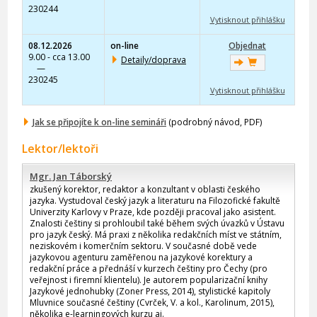
230244
Vytisknout přihlášku
08.12.2026
on-line
Objednat
9.00 - cca 13.00
Detaily/doprava
—
230245
Vytisknout přihlášku
Jak se připojíte k on-line semináři
(podrobný návod, PDF)
Lektor/lektoři
Mgr. Jan Táborský
zkušený korektor, redaktor a konzultant v oblasti českého
jazyka. Vystudoval český jazyk a literaturu na Filozofické fakultě
Univerzity Karlovy v Praze, kde později pracoval jako asistent.
Znalosti češtiny si prohloubil také během svých úvazků v Ústavu
pro jazyk český. Má praxi z několika redakčních míst ve státním,
neziskovém i komerčním sektoru. V současné době vede
jazykovou agenturu zaměřenou na jazykové korektury a
redakční práce a přednáší v kurzech češtiny pro Čechy (pro
veřejnost i firemní klientelu). Je autorem popularizační knihy
Jazykové jednohubky (Zoner Press, 2014), stylistické kapitoly
Mluvnice současné češtiny (Cvrček, V. a kol., Karolinum, 2015),
několika e-learningových kurzu aj.