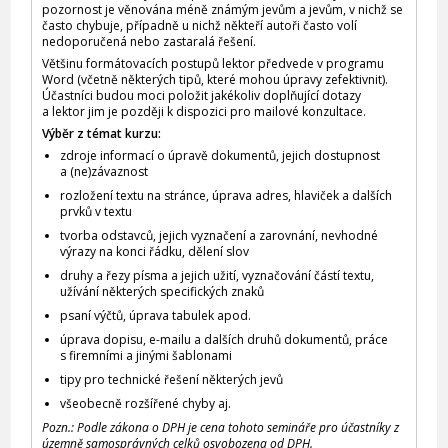
pozornost je věnována méně známým jevům a jevům, v nichž se
často chybuje, případně u nichž někteří autoři často volí
nedoporučená nebo zastaralá řešení.
Většinu formátovacích postupů lektor předvede v programu
Word (včetně některých tipů, které mohou úpravy zefektivnit).
Účastníci budou moci položit jakékoliv doplňující dotazy
a lektor jim je později k dispozici pro mailové konzultace.
Výběr z témat kurzu:
zdroje informací o úpravě dokumentů, jejich dostupnost
a (ne)závaznost
rozložení textu na stránce, úprava adres, hlaviček a dalších
prvků v textu
tvorba odstavců, jejich vyznačení a zarovnání, nevhodné
výrazy na konci řádku, dělení slov
druhy a řezy písma a jejich užití, vyznačování částí textu,
užívání některých specifických znaků
psaní výčtů, úprava tabulek apod.
úprava dopisu, e-mailu a dalších druhů dokumentů, práce
s firemními a jinými šablonami
tipy pro technické řešení některých jevů
všeobecně rozšířené chyby aj.
Pozn.: Podle zákona o DPH je cena tohoto semináře pro účastníky z
územně samosprávných celků osvobozena od DPH.