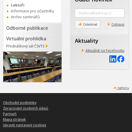
Lektoři
Zadejte
Informace pro účastníky
e-
Archiv seminářů
mail
Odebírat
Odhlásit
Odborné publikace
Virtuální prohlídka
Aktuality
Přednáškový sál ČSVTS
Aktuálně na Facebooku
nahoru
Obchodní podmínky
Zpracování osobních údajů
Partneři
Mapa stránek
Upravit nastavení cookies