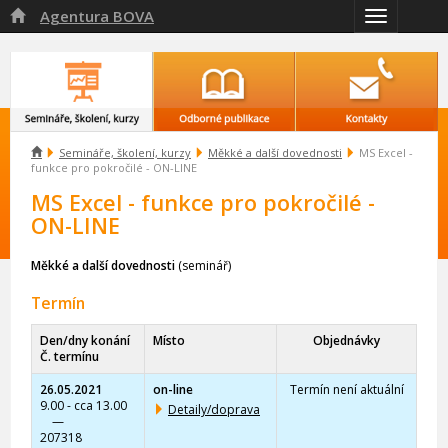
Agentura BOVA

Přepnout
navigaci

Semináře, školení, kurzy
Měkké a další dovednosti
MS Excel -
funkce pro pokročilé - ON-LINE
MS Excel - funkce pro pokročilé -
ON-LINE
Měkké a další dovednosti
(seminář)
Termín
Den/dny konání
Místo
Objednávky
Č. termínu
26.05.2021
on-line
Termín není aktuální
9.00 - cca 13.00
Detaily/doprava
—
207318