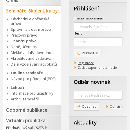
O nás
Přihlášení
Semináře, školení, kurzy
Jméno nebo e-mail
Obchodní a občanské
právo
Správní a trestní právo
Heslo
Pracovní právo
Finanční právo
Daně, účetnictví
Měkké a další dovednosti
Přihlásit se
Akreditované vzdělávání
Registrace
Další vzdělávání advokátů
Zaslat zapomenuté heslo
On-line semináře
Návod pro připojení
(PDF)
Odběr novinek
Lektoři
Zadejte
Informace pro účastníky
e-
Archiv seminářů
mail
Odebírat
Odhlásit
Odborné publikace
Virtuální prohlídka
Aktuality
Přednáškový sál ČSVTS