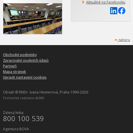
Aktuálně na Facebooku
nahoru
Obchodní podmínky
Zpracování osobních údajů
Partneři
Mapa stránek
Upravit nastavení cookies
Obsah © RNDr. Ivana Hexnerová, Praha 1999-2026
Technická realizace
ALMS
Zelená linka:
800 100 539
Agentura BOVA