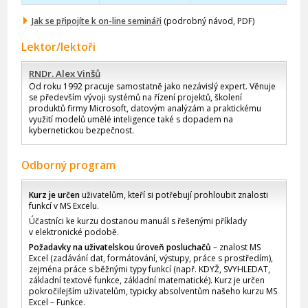
Jak se připojíte k on-line semináři
(podrobný návod, PDF)
Lektor/lektoři
RNDr. Alex Vinšů
Od roku 1992 pracuje samostatně jako nezávislý expert. Věnuje
se především vývoji systémů na řízení projektů, školení
produktů firmy Microsoft, datovým analýzám a praktickému
využití modelů umělé inteligence také s dopadem na
kybernetickou bezpečnost.
Odborný program
Kurz je určen
uživatelům, kteří si potřebují prohloubit znalosti
funkcí v MS Excelu.
Účastníci ke kurzu dostanou manuál s řešenými příklady
v elektronické podobě.
Požadavky na uživatelskou úroveň posluchačů
– znalost MS
Excel (zadávání dat, formátování, výstupy, práce s prostředím),
zejména práce s běžnými typy funkcí (např. KDYŽ, SVYHLEDAT,
základní textové funkce, základní matematické). Kurz je určen
pokročilejším uživatelům, typicky absolventům našeho kurzu MS
Excel – Funkce.