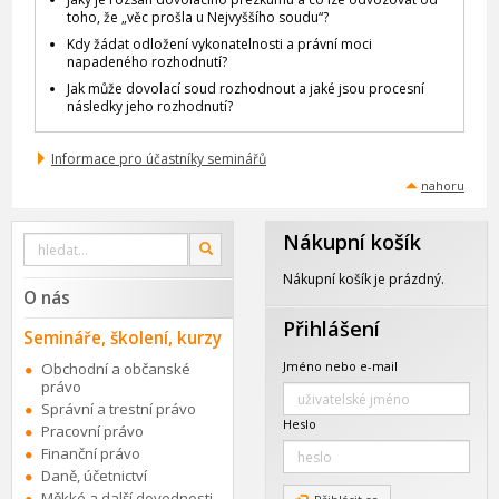
toho, že „věc prošla u Nejvyššího soudu“?
Kdy žádat odložení vykonatelnosti a právní moci
napadeného rozhodnutí?
Jak může dovolací soud rozhodnout a jaké jsou procesní
následky jeho rozhodnutí?
Informace pro účastníky seminářů
nahoru
Nákupní košík
Vyhledat
OK
na
webu
Nákupní košík je prázdný.
O nás
Přihlášení
Semináře, školení, kurzy
Jméno nebo e-mail
Obchodní a občanské
právo
Správní a trestní právo
Heslo
Pracovní právo
Finanční právo
Daně, účetnictví
Měkké a další dovednosti