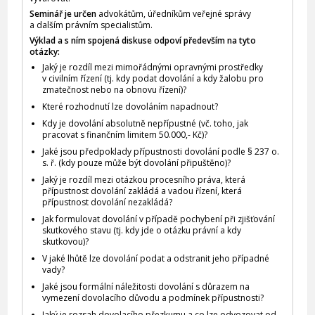
Seminář je určen
advokátům, úředníkům veřejné správy
a dalším právním specialistům.
Výklad a s ním spojená diskuse odpoví především na tyto
otázky:
Jaký je rozdíl mezi mimořádnými opravnými prostředky
v civilním řízení (tj. kdy podat dovolání a kdy žalobu pro
zmatečnost nebo na obnovu řízení)?
Které rozhodnutí lze dovoláním napadnout?
Kdy je dovolání absolutně nepřípustné (vč. toho, jak
pracovat s finančním limitem 50.000,- Kč)?
Jaké jsou předpoklady přípustnosti dovolání podle § 237 o.
s. ř. (kdy pouze může být dovolání připuštěno)?
Jaký je rozdíl mezi otázkou procesního práva, která
přípustnost dovolání zakládá a vadou řízení, která
přípustnost dovolání nezakládá?
Jak formulovat dovolání v případě pochybení při zjišťování
skutkového stavu (tj. kdy jde o otázku právní a kdy
skutkovou)?
V jaké lhůtě lze dovolání podat a odstranit jeho případné
vady?
Jaké jsou formální náležitosti dovolání s důrazem na
vymezení dovolacího důvodu a podmínek přípustnosti?
Jaký je rozsah dovolacího přezkumu a co lze odvozovat od