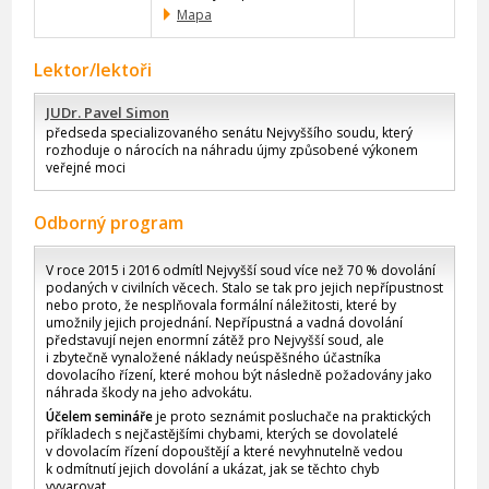
Mapa
Lektor/lektoři
JUDr. Pavel Simon
předseda specializovaného senátu Nejvyššího soudu, který
rozhoduje o nárocích na náhradu újmy způsobené výkonem
veřejné moci
Odborný program
V roce 2015 i 2016 odmítl Nejvyšší soud více než 70 % dovolání
podaných v civilních věcech. Stalo se tak pro jejich nepřípustnost
nebo proto, že nesplňovala formální náležitosti, které by
umožnily jejich projednání. Nepřípustná a vadná dovolání
představují nejen enormní zátěž pro Nejvyšší soud, ale
i zbytečně vynaložené náklady neúspěšného účastníka
dovolacího řízení, které mohou být následně požadovány jako
náhrada škody na jeho advokátu.
Účelem semináře
je proto seznámit posluchače na praktických
příkladech s nejčastějšími chybami, kterých se dovolatelé
v dovolacím řízení dopouštějí a které nevyhnutelně vedou
k odmítnutí jejich dovolání a ukázat, jak se těchto chyb
vyvarovat.