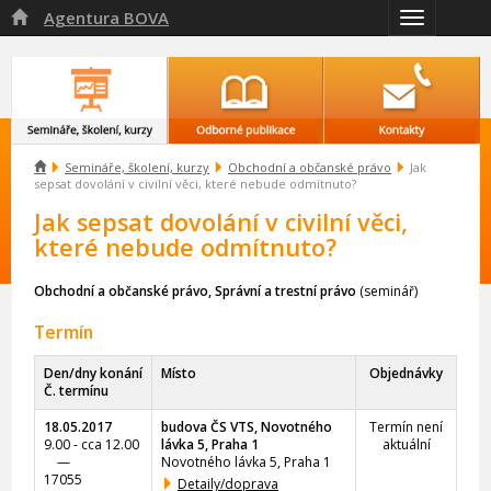
Agentura BOVA

Přepnout
navigaci

Semináře, školení, kurzy
Obchodní a občanské právo
Jak
sepsat dovolání v civilní věci, které nebude odmítnuto?
Jak sepsat dovolání v civilní věci,
které nebude odmítnuto?
Obchodní a občanské právo, Správní a trestní právo
(seminář)
Termín
Den/dny konání
Místo
Objednávky
Č. termínu
18.05.2017
budova ČS VTS, Novotného
Termín není
9.00 - cca 12.00
lávka 5, Praha 1
aktuální
—
Novotného lávka 5, Praha 1
17055
Detaily/doprava