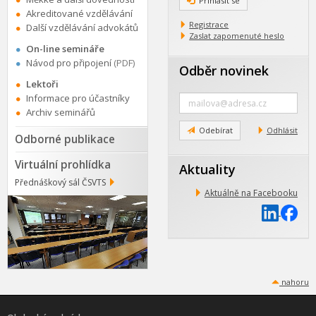
Přihlásit se
Akreditované vzdělávání
Registrace
Další vzdělávání advokátů
Zaslat zapomenuté heslo
On-line semináře
Návod pro připojení
(PDF)
Odběr novinek
Lektoři
Zadejte
Informace pro účastníky
e-
Archiv seminářů
mail
Odebírat
Odhlásit
Odborné publikace
Virtuální prohlídka
Aktuality
Přednáškový sál ČSVTS
Aktuálně na Facebooku
nahoru