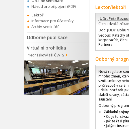
On-line semináře
Návod pro připojení
(PDF)
Lektor/lektoři
Lektoři
JUDr. Petr Bezou
Informace pro účastníky
Člen advokátní ka
Archiv seminářů
Doc. JUDr. Bohum
vedoucí Katedry o
Odborné publikace
korporacích, člen 
Partners
Virtuální prohlídka
Přednáškový sál ČSVTS
Odborný prog
Nová regulace sou
mnoho změn, které
vznik smlouvy nebo
průřezově v celém
udělal obrázek jak
slabší strany, zást
zajištění.
Odborný program 
Základní pojm
• Co je to závaz
• Jak se řeší pl
• Jakými instrum