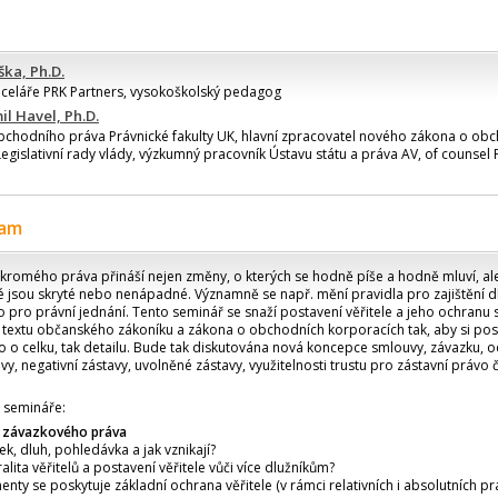
ška, Ph.D.
nceláře PRK Partners, vysokoškolský pedagog
il Havel, Ph.D.
bchodního práva Právnické fakulty UK, hlavní zpracovatel nového zákona o ob
Legislativní rady vlády, výzkumný pracovník Ústavu státu a práva AV, of counsel
ram
kromého práva přináší nejen změny, o kterých se hodně píše a hodně mluví, al
 jsou skryté nebo nenápadné. Významně se např. mění pravidla pro zajištění d
 pro právní jednání. Tento seminář se snaží postavení věřitele a jeho ochranu 
 textu občanského zákoníku a zákona o obchodních korporacích tak, aby si po
o o celku, tak detailu. Bude tak diskutována nová koncepce smlouvy, závazku, 
avy, negativní zástavy, uvolněné zástavy, využitelnosti trustu pro zástavní právo 
semináře:
y závazkového práva
ek, dluh, pohledávka a jak vznikají?
uralita věřitelů a postavení věřitele vůči více dlužníkům?
enty se poskytuje základní ochrana věřitele (v rámci relativních i absolutních pr