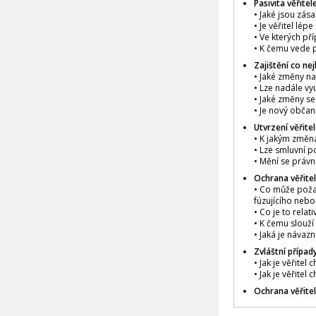
Pasivita věřitel
• Jaké jsou zás
• Je věřitel lé
• Ve kterých př
• K čemu vede p
Zajištění co ne
• Jaké změny na
• Lze nadále vy
• Jaké změny se 
• Je nový občan
Utvrzení věřite
• K jakým změn
• Lze smluvní p
• Mění se právn
Ochrana věřite
• Co může požad
fúzujícího nebo
• Co je to relat
• K čemu slouží
• Jaká je návaz
Zvláštní případ
• Jak je věřite
• Jak je věřitel
Ochrana věřite