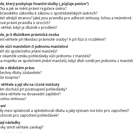
ele, který poskytuje finanční služby („půjčuje peníze“)
jčka a jak se mění právní regulace úvěru?
 občanského zákoníku k zákonu o spotřebitelských úvěrech?
řitel silnější stranou? Jaká jsou pravidla pro adhezní smlouvy, lichvu a neúměrné
ová právní pravidla o úrocích?
věřitel, když je dlužník v prodlení?
ele, je-li dlužníkem právnická osoba
ení věřitele při likvidaci právnické osoby? A při fúzi či rozdělení?
tele vůči manželům či jednomu manželovi
atří do společného jmění manželů?
aje okamžik vzniku pohledávky vůči jednomu z manželů?
“ na majetku ve společném jmění manželů, když dluh vznikl jen jednomu z manžel
ele v dědickém právu
všechny dluhy zůstavitele?
ada soupisu?
řitele a její vliv na různé instituty
ám dochází při postoupení pohledávky?
změna věřitele na dosavadní zajištění?
 celou smlouvu?
tení
díly mezi splatností a splnitelností dluhu a jaký význam má toto pro započtení?
možnosti pro započtení pohledávek?
její následky
ky smrtí věřitele zanikají?