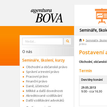
Vyhledat

Semináře, školen
OK
na
právu
webu
Postavení 
O nás
Semináře, školení, kurzy
Obchodní, občanské
Obchodní a občanské právo
Termín
Správní a trestní právo
Pracovní právo
Den/dny konání
Finanční právo
Daně, účetnictví
29.05.2013
Měkké a další dovednosti
9.00 - cca 16.30
Akreditované vzdělávání
Další vzdělávání advokátů