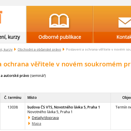
í, kurzy
Obchodní a občanské právo
Postavení a ochrana věřitele v novém 
a ochrana věřitele v novém soukromém p
 a autorské právo
(seminář)
Č. termínu
Místo
Obje
13038
budova ČS VTS, Novotného lávka 5, Praha 1
Termín ne
Novotného lávka 5, Praha 1
Detaily/doprava
Mapa