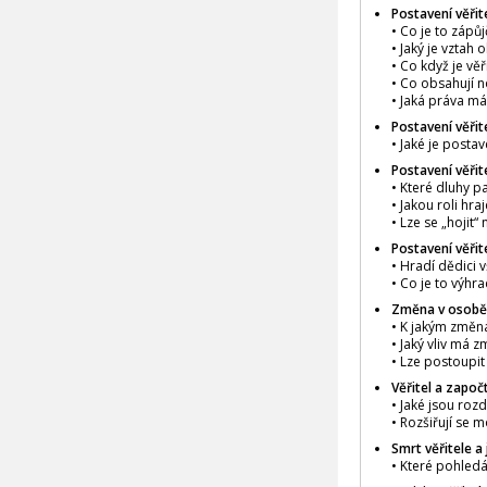
Postavení věřit
• Co je to zápů
• Jaký je vztah
• Co když je vě
• Co obsahují n
• Jaká práva má 
Postavení věřit
• Jaké je postav
Postavení věři
• Které dluhy p
• Jakou roli hr
• Lze se „hojit
Postavení věřit
• Hradí dědici 
• Co je to výhr
Změna v osobě vě
• K jakým změn
• Jaký vliv má 
• Lze postoupit
Věřitel a započ
• Jaké jsou roz
• Rozšiřují se 
Smrt věřitele a 
• Které pohledáv