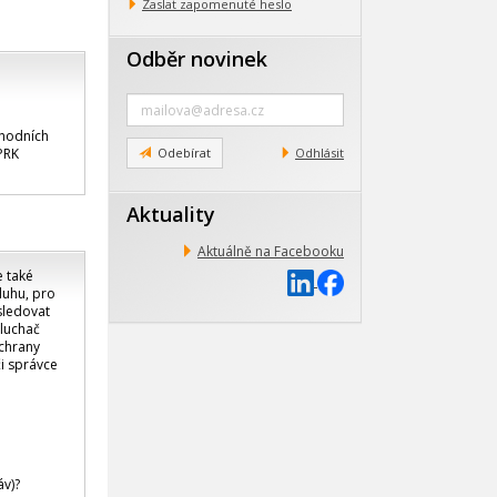
Zaslat zapomenuté heslo
Odběr novinek
Zadejte
e-
chodních
mail
 PRK
Odebírat
Odhlásit
Aktuality
Aktuálně na Facebooku
e také
luhu, pro
sledovat
sluchač
ochrany
či správce
áv)?