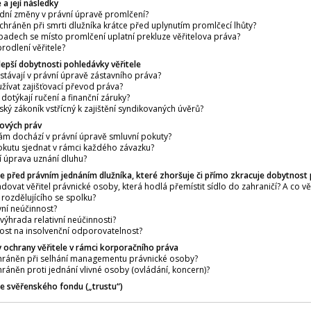
e a její následky
adní změny v právní úpravě promlčení?
pe chráněn při smrti dlužníka krátce před uplynutím promlčecí lhůty?
ípadech se místo promlčení uplatní prekluze věřitelova práva?
rodlení věřitele?
jlepší dobytnosti pohledávky věřitele
stávají v právní úpravě zástavního práva?
užívat zajišťovací převod práva?
dotýkají ručení a finanční záruky?
ský zákoník vstřícný k zajištění syndikovaných úvěrů?
lových práv
ám dochází v právní úpravě smluvní pokuty?
okutu sjednat v rámci každého závazku?
í úprava uznání dluhu?
le před právním jednáním dlužníka, které zhoršuje či přímo zkracuje dobytnost
ovat věřitel právnické osoby, která hodlá přemístit sídlo do zahraničí? A co věř
 rozdělujícího se spolku?
ivní neúčinnost?
 výhrada relativní neúčinnosti?
nost na insolvenční odporovatelnost?
y ochrany věřitele v rámci korporačního práva
l chráněn při selhání managementu právnické osoby?
 chráněn proti jednání vlivné osoby (ovládání, koncern)?
le svěřenského fondu („trustu“)