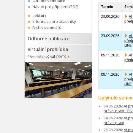
On-line semináře
Návod pro připojení
(PDF)
Termín
Semi
Lektoři
23.09.2026
AI
Informace pro účastníky
předp
Archiv seminářů
23.09.2026
AI
Odborné publikace
předp
LINE
Virtuální prohlídka
09.11.2026
AI
Přednáškový sál ČSVTS
předp
09.11.2026
AI
předp
LINE
Uplynulé semin
04.06.2026:
AI pr
právní praxi - ON
04.06.2026:
AI pr
právní praxi
26.03.2026:
AI pr