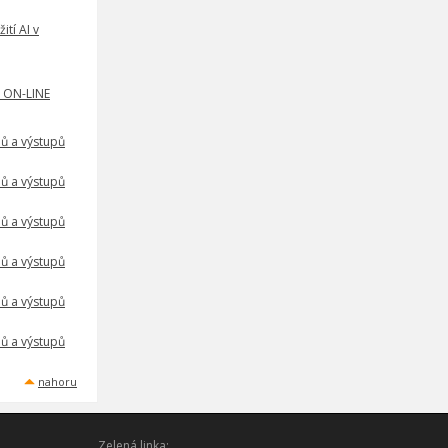
ití AI v
- ON-LINE
pů a výstupů
pů a výstupů
pů a výstupů
pů a výstupů
pů a výstupů
pů a výstupů
nahoru
Zelená linka: