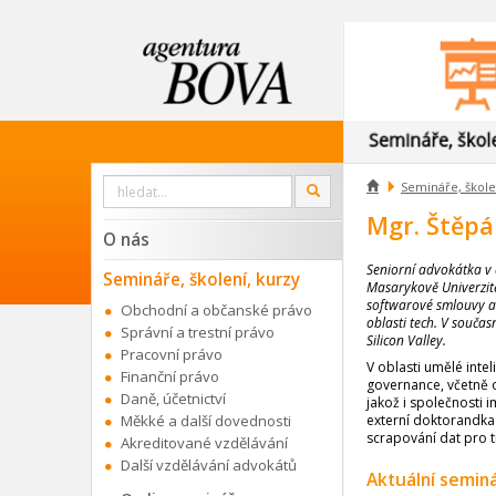
Vyhledat

Semináře, škole
OK
na
webu
Mgr. Štěpá
O nás
Seniorní advokátka v 
Semináře, školení, kurzy
Masarykově Univerzitě
softwarové smlouvy a 
Obchodní a občanské právo
oblasti tech. V souča
Správní a trestní právo
Silicon Valley.
Pracovní právo
V oblasti umělé inte
Finanční právo
governance, včetně o
Daně, účetnictví
jakož i společnosti 
Měkké a další dovednosti
externí doktorandka 
scrapování dat pro t
Akreditované vzdělávání
Další vzdělávání advokátů
Aktuální semin