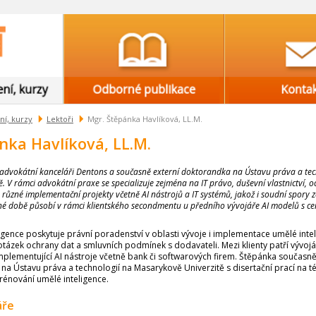
ní, kurzy
Lektoři
Mgr. Štěpánka Havlíková, LL.M.
nka Havlíková, LL.M.
advokátní kanceláři Dentons a současně externí doktorandka na Ústavu práva a tec
. V rámci advokátní praxe se specializuje zejména na IT právo, duševní vlastnictví, 
různé implementační projekty včetně AI nástrojů a IT systémů, jakož i soudní spory 
sné době působí v rámci klientského secondmentu u předního vývojáře AI modelů s ce
ligence poskytuje právní poradenství v oblasti vývoje i implementace umělé intel
tázek ochrany dat a smluvních podmínek s dodavateli. Mezi klienty patří vývojá
implementující AI nástroje včetně bank či softwarových firem. Štěpánka současn
na Ústavu práva a technologií na Masarykově Univerzitě s disertační prací na 
rénování umělé inteligence.
áře