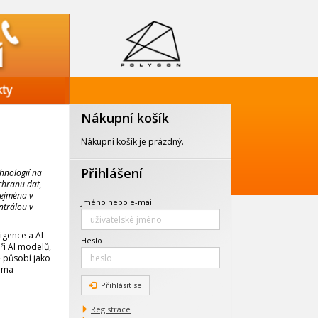
Nákupní košík
Nákupní košík je prázdný.
Přihlášení
hnologií na
ochranu dat,
zejména v
Jméno nebo e-mail
ntrálou v
igence a AI
Heslo
ři AI modelů,
ě působí jako
téma
Přihlásit se
Registrace