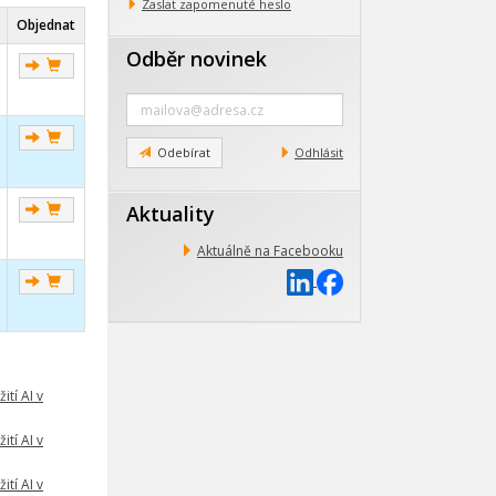
Zaslat zapomenuté heslo
Objednat
Odběr novinek
Zadejte
e-
mail
Odebírat
Odhlásit
Aktuality
Aktuálně na Facebooku
ití AI v
ití AI v
ití AI v