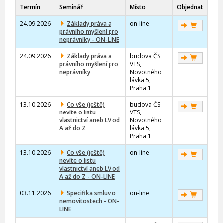
Termín
Seminář
Místo
Objednat
24.09.2026
Základy práva a
on-line
právního myšlení pro
neprávníky - ON-LINE
24.09.2026
Základy práva a
budova ČS
právního myšlení pro
VTS,
neprávníky
Novotného
lávka 5,
Praha 1
13.10.2026
Co vše (ještě)
budova ČS
nevíte o listu
VTS,
vlastnictví aneb LV od
Novotného
A až do Z
lávka 5,
Praha 1
13.10.2026
Co vše (ještě)
on-line
nevíte o listu
vlastnictví aneb LV od
A až do Z - ON-LINE
03.11.2026
Specifika smluv o
on-line
nemovitostech - ON-
LINE