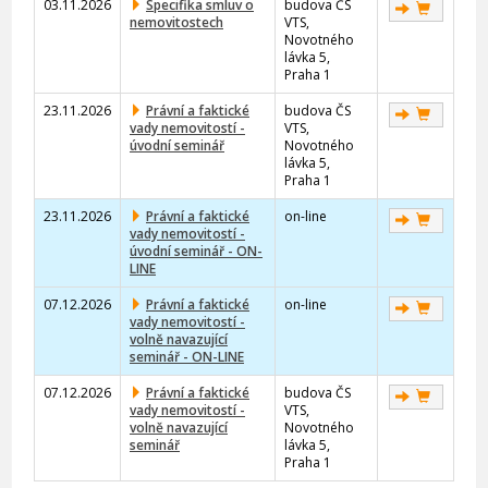
03.11.2026
Specifika smluv o
budova ČS
nemovitostech
VTS,
Novotného
lávka 5,
Praha 1
23.11.2026
Právní a faktické
budova ČS
vady nemovitostí -
VTS,
úvodní seminář
Novotného
lávka 5,
Praha 1
23.11.2026
Právní a faktické
on-line
vady nemovitostí -
úvodní seminář - ON-
LINE
07.12.2026
Právní a faktické
on-line
vady nemovitostí -
volně navazující
seminář - ON-LINE
07.12.2026
Právní a faktické
budova ČS
vady nemovitostí -
VTS,
volně navazující
Novotného
seminář
lávka 5,
Praha 1