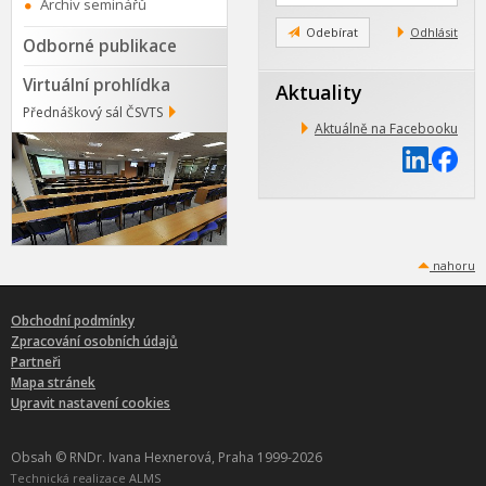
Archiv seminářů
mail
Odebírat
Odhlásit
Odborné publikace
Virtuální prohlídka
Aktuality
Přednáškový sál ČSVTS
Aktuálně na Facebooku
nahoru
Obchodní podmínky
Zpracování osobních údajů
Partneři
Mapa stránek
Upravit nastavení cookies
Obsah © RNDr. Ivana Hexnerová, Praha 1999-2026
Technická realizace
ALMS