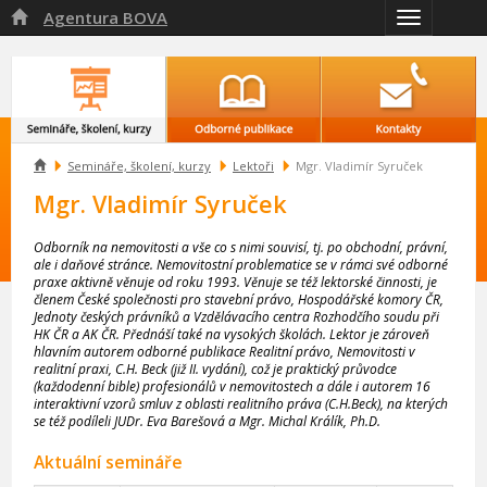
Agentura BOVA

Přepnout
navigaci

Semináře, školení, kurzy
Lektoři
Mgr. Vladimír Syruček
Mgr. Vladimír Syruček
Odborník na nemovitosti a vše co s nimi souvisí, tj. po obchodní, právní,
ale i daňové stránce. Nemovitostní problematice se v rámci své odborné
praxe aktivně věnuje od roku 1993. Věnuje se též lektorské činnosti, je
členem České společnosti pro stavební právo, Hospodářské komory ČR,
Jednoty českých právníků a Vzdělávacího centra Rozhodčího soudu při
HK ČR a AK ČR. Přednáší také na vysokých školách. Lektor je zároveň
hlavním autorem odborné publikace Realitní právo, Nemovitosti v
realitní praxi, C.H. Beck (již II. vydání), což je praktický průvodce
(každodenní bible) profesionálů v nemovitostech a dále i autorem 16
interaktivní vzorů smluv z oblasti realitního práva (C.H.Beck), na kterých
se též podíleli JUDr. Eva Barešová a Mgr. Michal Králík, Ph.D.
Aktuální semináře