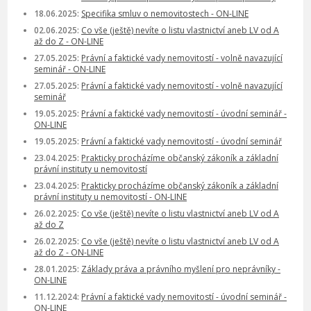
18.06.2025:
Specifika smluv o nemovitostech - ON-LINE
02.06.2025:
Co vše (ještě) nevíte o listu vlastnictví aneb LV od A
až do Z - ON-LINE
27.05.2025:
Právní a faktické vady nemovitostí - volně navazující
seminář - ON-LINE
27.05.2025:
Právní a faktické vady nemovitostí - volně navazující
seminář
19.05.2025:
Právní a faktické vady nemovitostí - úvodní seminář -
ON-LINE
19.05.2025:
Právní a faktické vady nemovitostí - úvodní seminář
23.04.2025:
Prakticky procházíme občanský zákoník a základní
právní instituty u nemovitostí
23.04.2025:
Prakticky procházíme občanský zákoník a základní
právní instituty u nemovitostí - ON-LINE
26.02.2025:
Co vše (ještě) nevíte o listu vlastnictví aneb LV od A
až do Z
26.02.2025:
Co vše (ještě) nevíte o listu vlastnictví aneb LV od A
až do Z - ON-LINE
28.01.2025:
Základy práva a právního myšlení pro neprávníky -
ON-LINE
11.12.2024:
Právní a faktické vady nemovitostí - úvodní seminář -
ON-LINE