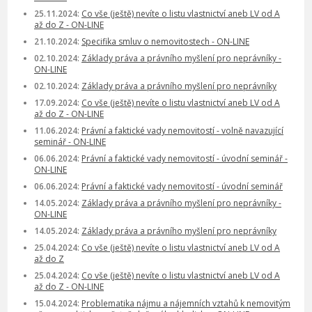
25.11.2024:
Co vše (ještě) nevíte o listu vlastnictví aneb LV od A
až do Z - ON-LINE
21.10.2024:
Specifika smluv o nemovitostech - ON-LINE
02.10.2024:
Základy práva a právního myšlení pro neprávníky -
ON-LINE
02.10.2024:
Základy práva a právního myšlení pro neprávníky
17.09.2024:
Co vše (ještě) nevíte o listu vlastnictví aneb LV od A
až do Z - ON-LINE
11.06.2024:
Právní a faktické vady nemovitostí - volně navazující
seminář - ON-LINE
06.06.2024:
Právní a faktické vady nemovitostí - úvodní seminář -
ON-LINE
06.06.2024:
Právní a faktické vady nemovitostí - úvodní seminář
14.05.2024:
Základy práva a právního myšlení pro neprávníky -
ON-LINE
14.05.2024:
Základy práva a právního myšlení pro neprávníky
25.04.2024:
Co vše (ještě) nevíte o listu vlastnictví aneb LV od A
až do Z
25.04.2024:
Co vše (ještě) nevíte o listu vlastnictví aneb LV od A
až do Z - ON-LINE
15.04.2024:
Problematika nájmu a nájemních vztahů k nemovitým