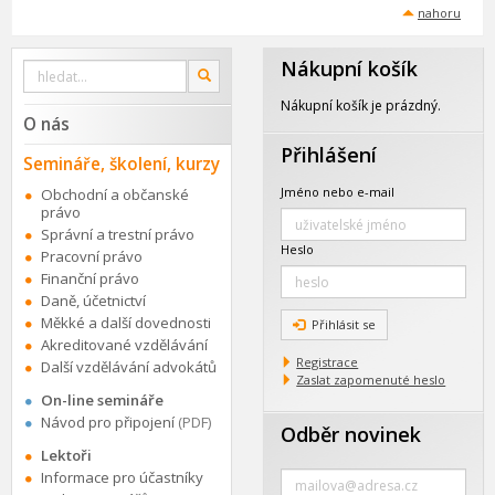
nahoru
Nákupní košík
Vyhledat
OK
na
webu
Nákupní košík je prázdný.
O nás
Přihlášení
Semináře, školení, kurzy
Jméno nebo e-mail
Obchodní a občanské
právo
Správní a trestní právo
Heslo
Pracovní právo
Finanční právo
Daně, účetnictví
Měkké a další dovednosti
Přihlásit se
Akreditované vzdělávání
Registrace
Další vzdělávání advokátů
Zaslat zapomenuté heslo
On-line semináře
Návod pro připojení
(PDF)
Odběr novinek
Lektoři
Zadejte
Informace pro účastníky
e-