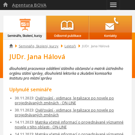
Agentura BOVA

Přepnout
navigaci

Semináře, školení, kurzy
Lektoři
JUDr. Jana Hálová
JUDr. Jana Hálová
dlouholetá pracovnice oddělení státního občanství a matrik ústředního
orgánu státní správy, dlouholetá lektorka a zkušební komisařka
Institutu pro místní správu
Uplynulé semináře
30.11.2023:
Ověřování - vidimace, legalizace po novele po
projednávaných změnách - ON-LINE
30.11.2023:
Ověřování - vidimace, legalizace po novele po
projednávaných změnách
14.11.2023:
Matrika včetně informací o projednávané významné
novele v této oblasti - ON-LINE
14.11.2023:
Matrika včetně informací o projednávané významné