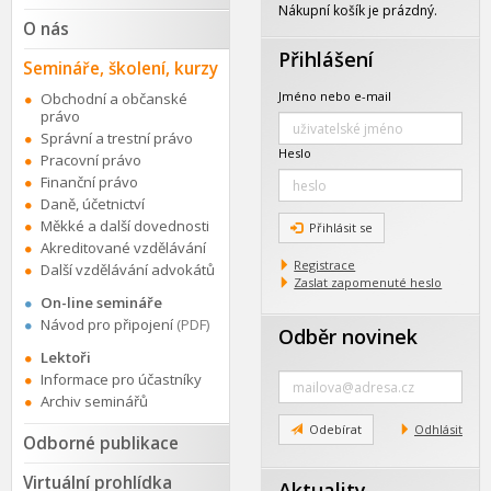
webu
Nákupní košík je prázdný.
O nás
Přihlášení
Semináře, školení, kurzy
Jméno nebo e-mail
Obchodní a občanské
právo
Správní a trestní právo
Heslo
Pracovní právo
Finanční právo
Daně, účetnictví
Měkké a další dovednosti
Přihlásit se
Akreditované vzdělávání
Registrace
Další vzdělávání advokátů
Zaslat zapomenuté heslo
On-line semináře
Návod pro připojení
(PDF)
Odběr novinek
Lektoři
Zadejte
Informace pro účastníky
e-
Archiv seminářů
mail
Odebírat
Odhlásit
Odborné publikace
Virtuální prohlídka
Aktuality