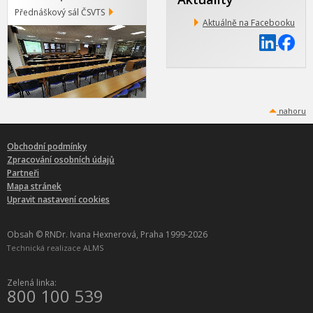
Přednáškový sál ČSVTS
Aktuálně na Facebooku
nahoru
Obchodní podmínky
Zpracování osobních údajů
Partneři
Mapa stránek
Upravit nastavení cookies
Obsah © RNDr. Ivana Hexnerová, Praha 1999-2026
Technická realizace
ALMS
Zelená linka:
800 100 539