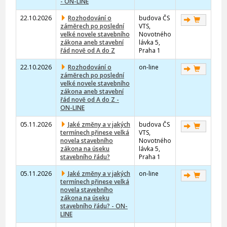
- ON-LINE
22.10.2026
Rozhodování o
budova ČS
záměrech po poslední
VTS,
velké novele stavebního
Novotného
zákona aneb stavební
lávka 5,
řád nově od A do Z
Praha 1
22.10.2026
Rozhodování o
on-line
záměrech po poslední
velké novele stavebního
zákona aneb stavební
řád nově od A do Z -
ON-LINE
05.11.2026
Jaké změny a v jakých
budova ČS
termínech přinese velká
VTS,
novela stavebního
Novotného
zákona na úseku
lávka 5,
stavebního řádu?
Praha 1
05.11.2026
Jaké změny a v jakých
on-line
termínech přinese velká
novela stavebního
zákona na úseku
stavebního řádu? - ON-
LINE