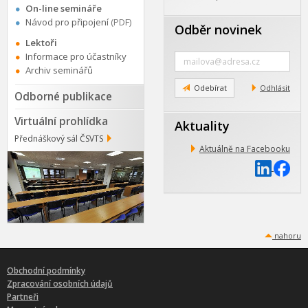
On-line semináře
Návod pro připojení
(PDF)
Odběr novinek
Lektoři
Zadejte
Informace pro účastníky
e-
Archiv seminářů
mail
Odebírat
Odhlásit
Odborné publikace
Virtuální prohlídka
Aktuality
Přednáškový sál ČSVTS
Aktuálně na Facebooku
nahoru
Obchodní podmínky
Zpracování osobních údajů
Partneři