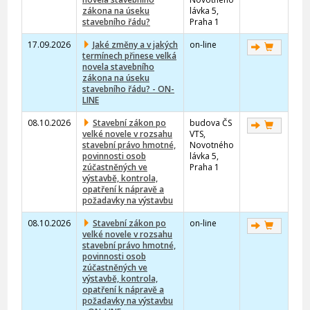
zákona na úseku
lávka 5,
stavebního řádu?
Praha 1
17.09.2026
Jaké změny a v jakých
on-line
termínech přinese velká
novela stavebního
zákona na úseku
stavebního řádu? - ON-
LINE
08.10.2026
Stavební zákon po
budova ČS
velké novele v rozsahu
VTS,
stavební právo hmotné,
Novotného
povinnosti osob
lávka 5,
zúčastněných ve
Praha 1
výstavbě, kontrola,
opatření k nápravě a
požadavky na výstavbu
08.10.2026
Stavební zákon po
on-line
velké novele v rozsahu
stavební právo hmotné,
povinnosti osob
zúčastněných ve
výstavbě, kontrola,
opatření k nápravě a
požadavky na výstavbu