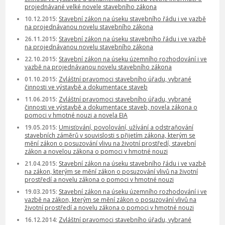
projednávané velké novele stavebního zákona
10.12.2015:
Stavební zákon na úseku stavebního řádu i ve vazbě
na projednávanou novelu stavebního zákona
26.11.2015:
Stavební zákon na úseku stavebního řádu i ve vazbě
na projednávanou novelu stavebního zákona
22.10.2015:
Stavební zákon na úseku územního rozhodování i ve
vazbě na projednávanou novelu stavebního zákona
01.10.2015:
Zvláštní pravomoci stavebního úřadu, vybrané
činnosti ve výstavbě a dokumentace staveb
11.06.2015:
Zvláštní pravomoci stavebního úřadu, vybrané
činnosti ve výstavbě a dokumentace staveb, novela zákona o
pomoci v hmotné nouzi a novela EIA
19.05.2015:
Umisťování, povolování, užívání a odstraňování
stavebních záměrů v souvislosti s přijetím zákona, kterým se
mění zákon o posuzování vlivu na životní prostředí, stavební
zákon a novelou zákona o pomoci v hmotné nouzi
21.04.2015:
Stavební zákon na úseku stavebního řádu i ve vazbě
na zákon, kterým se mění zákon o posuzování vlivů na životní
prostředí a novelu zákona o pomoci v hmotné nouzi
19.03.2015:
Stavební zákon na úseku územního rozhodování i ve
vazbě na zákon, kterým se mění zákon o posuzování vlivů na
životní prostředí a novelu zákona o pomoci v hmotné nouzi
16.12.2014:
Zvláštní pravomoci stavebního úřadu, vybrané