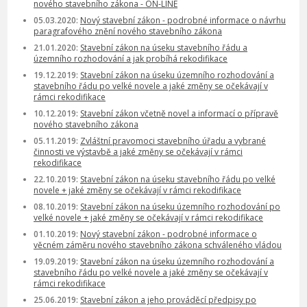
nového stavebního zákona - ON-LINE
05.03.2020:
Nový stavební zákon - podrobné informace o návrhu
paragrafového znění nového stavebního zákona
21.01.2020:
Stavební zákon na úseku stavebního řádu a
územního rozhodování a jak probíhá rekodifikace
19.12.2019:
Stavební zákon na úseku územního rozhodování a
stavebního řádu po velké novele a jaké změny se očekávají v
rámci rekodifikace
10.12.2019:
Stavební zákon včetně novel a informací o přípravě
nového stavebního zákona
05.11.2019:
Zvláštní pravomoci stavebního úřadu a vybrané
činnosti ve výstavbě a jaké změny se očekávají v rámci
rekodifikace
22.10.2019:
Stavební zákon na úseku stavebního řádu po velké
novele + jaké změny se očekávají v rámci rekodifikace
08.10.2019:
Stavební zákon na úseku územního rozhodování po
velké novele + jaké změny se očekávají v rámci rekodifikace
01.10.2019:
Nový stavební zákon - podrobné informace o
věcném záměru nového stavebního zákona schváleného vládou
19.09.2019:
Stavební zákon na úseku územního rozhodování a
stavebního řádu po velké novele a jaké změny se očekávají v
rámci rekodifikace
25.06.2019:
Stavební zákon a jeho prováděcí předpisy po