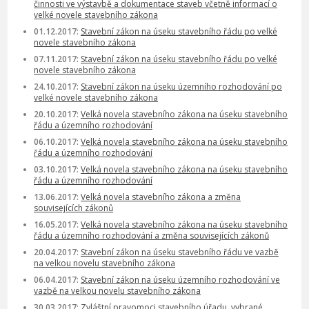
činnosti ve výstavbě a dokumentace staveb včetně informací o
velké novele stavebního zákona
01.12.2017:
Stavební zákon na úseku stavebního řádu po velké
novele stavebního zákona
07.11.2017:
Stavební zákon na úseku stavebního řádu po velké
novele stavebního zákona
24.10.2017:
Stavební zákon na úseku územního rozhodování po
velké novele stavebního zákona
20.10.2017:
Velká novela stavebního zákona na úseku stavebního
řádu a územního rozhodování
06.10.2017:
Velká novela stavebního zákona na úseku stavebního
řádu a územního rozhodování
03.10.2017:
Velká novela stavebního zákona na úseku stavebního
řádu a územního rozhodování
13.06.2017:
Velká novela stavebního zákona a změna
souvisejících zákonů
16.05.2017:
Velká novela stavebního zákona na úseku stavebního
řádu a územního rozhodování a změna souvisejících zákonů
20.04.2017:
Stavební zákon na úseku stavebního řádu ve vazbě
na velkou novelu stavebního zákona
06.04.2017:
Stavební zákon na úseku územního rozhodování ve
vazbě na velkou novelu stavebního zákona
30.03.2017:
Zvláštní pravomoci stavebního úřadu, vybrané