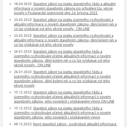
18.04.2023:
Stavební zákon na úseku stavebního řádu a aktuální
informace o novém stavebním zákonu po schválení tzv. věcné
novely v Poslanecké sněmovně dne 24. března 2023.
23.03.2023:
Stavební zákon na úseku územního rozhodování a
aktuální informace o novém stavebním zákonu, dění kolem něj a
co lze očekávat od jeho věcné novely - ON-LINE
23.03.2023:
Stavební zákon na úseku územního rozhodování a
aktuální informace o novém stavebním zákonu, dění kolem něj a
co lze očekávat od jeho věcné novely
26.01.2023:
Stavební zákon na úseku stavebního řádu a
územního rozhodování včetně aktuálních informací o novém
stavebním zákonu, dění kolem něj a co lze očekávat od jeho
věcné novely - ON-LINE
26.01.2023:
Stavební zákon na úseku stavebního řádu a
územního rozhodování včetně aktuálních informací o novém
stavebním zákonu, dění kolem něj a co lze očekávat od jeho
věcné novely
15.12.2022:
Stavební zákon na úseku stavebního řádu a
územního rozhodování včetně aktuálních informací o novém
stavebním zákonu, jeho novelách i očekávaném vývoji ON-LINE
15.12.2022:
Stavební zákon na úseku stavebního řádu a
územního rozhodování včetně aktuálních informací o novém
stavebním zákonu, jeho novelách i očekávaném vývoji
08.12.2022:
Nový stavební zákon - podrobné aktuální informace,