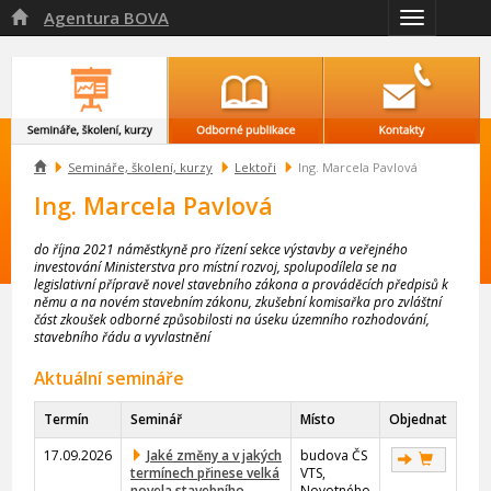
Agentura BOVA

Přepnout
navigaci

Semináře, školení, kurzy
Lektoři
Ing. Marcela Pavlová
Ing. Marcela Pavlová
do října 2021 náměstkyně pro řízení sekce výstavby a veřejného
investování Ministerstva pro místní rozvoj, spolupodílela se na
legislativní přípravě novel stavebního zákona a prováděcích předpisů k
němu a na novém stavebním zákonu, zkušební komisařka pro zvláštní
část zkoušek odborné způsobilosti na úseku územního rozhodování,
stavebního řádu a vyvlastnění
Aktuální semináře
Termín
Seminář
Místo
Objednat
17.09.2026
Jaké změny a v jakých
budova ČS
termínech přinese velká
VTS,
novela stavebního
Novotného