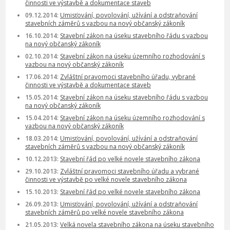
činnosti ve výstavbě a dokumentace staveb
09.12.2014:
Umisťování, povolování, užívání a odstraňování
stavebních záměrů s vazbou na nový občanský zákoník
16.10.2014:
Stavební zákon na úseku stavebního řádu s vazbou
na nový občanský zákoník
02.10.2014:
Stavební zákon na úseku územního rozhodování s
vazbou na nový občanský zákoník
17.06.2014:
Zvláštní pravomoci stavebního úřadu, vybrané
činnosti ve výstavbě a dokumentace staveb
15.05.2014:
Stavební zákon na úseku stavebního řádu s vazbou
na nový občanský zákoník
15.04.2014:
Stavební zákon na úseku územního rozhodování s
vazbou na nový občanský zákoník
18.03.2014:
Umisťování, povolování, užívání a odstraňování
stavebních záměrů s vazbou na nový občanský zákoník
10.12.2013:
Stavební řád po velké novele stavebního zákona
29.10.2013:
Zvláštní pravomoci stavebního úřadu a vybrané
činnosti ve výstavbě po velké novele stavebního zákona
15.10.2013:
Stavební řád po velké novele stavebního zákona
26.09.2013:
Umisťování, povolování, užívání a odstraňování
stavebních záměrů po velké novele stavebního zákona
21.05.2013:
Velká novela stavebního zákona na úseku stavebního