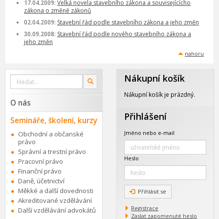
17.04.2009:
Velká novela stavebního zákona a souvisejícícho
zákona o změně zákonů
02.04.2009:
Stavební řád podle stavebního zákona a jeho změn
30.09.2008:
Stavební řád podle nového stavebního zákona a
jeho změn
nahoru
Nákupní košík
Vyhledat
OK
na
webu
Nákupní košík je prázdný.
O nás
Přihlášení
Semináře, školení, kurzy
Jméno nebo e-mail
Obchodní a občanské
právo
Správní a trestní právo
Heslo
Pracovní právo
Finanční právo
Daně, účetnictví
Měkké a další dovednosti
Přihlásit se
Akreditované vzdělávání
Registrace
Další vzdělávání advokátů
Zaslat zapomenuté heslo