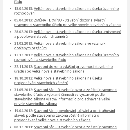
řádu
18.04.2013:
Velká novela stavebního zákona na úseku územního
rozhodování
05.04.2013:
ZMĚNA TERMÍNU - Stavební dozor a zvláštní
pravomoci stavebního úřadu po velké novele stavebního zákona
28.02.2013:
Velká novela stavebního zákona na úseku umisťování
a povolování stavebních záměrů
21.02.2013:
Velká novela stavebního zákona ve vztahu k
dotčeným orgánům
13.12.2012:
Velká novela stavebního zákona na úseku územního
rozhodování a stavebního řádu
22.11.2012:
Stavební dozor a zvláštní pravomoci stavebního
úřadu i po velké novele stavebního zákona
18.10.2012:
Velká novela stavebního zákona na úseku
projednávání stavebních záměrů
31.05.2012:
Stavební řád - Stavební dozor a zvláštní pravomoci
stavebního úřadu a vybrané činnosti ve výstavbě podle
stavebního zákona včetně informací o projednávané velké
novele stavebního zákona
19.04.2012:
Stavební řád - povolování, užívání a odstraňování
staveb podle stavebního zákona včetně informací o
projednávané velké novele stavebního zákona
08.12.2011:
Stavební řád - Stavební dozor a zvláštní pravomoci