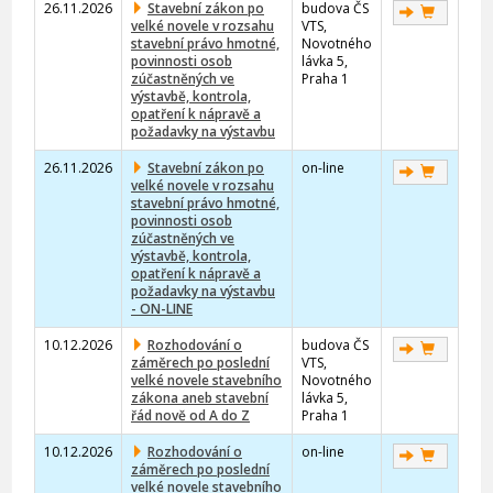
26.11.2026
Stavební zákon po
budova ČS
velké novele v rozsahu
VTS,
stavební právo hmotné,
Novotného
povinnosti osob
lávka 5,
zúčastněných ve
Praha 1
výstavbě, kontrola,
opatření k nápravě a
požadavky na výstavbu
26.11.2026
Stavební zákon po
on-line
velké novele v rozsahu
stavební právo hmotné,
povinnosti osob
zúčastněných ve
výstavbě, kontrola,
opatření k nápravě a
požadavky na výstavbu
- ON-LINE
10.12.2026
Rozhodování o
budova ČS
záměrech po poslední
VTS,
velké novele stavebního
Novotného
zákona aneb stavební
lávka 5,
řád nově od A do Z
Praha 1
10.12.2026
Rozhodování o
on-line
záměrech po poslední
velké novele stavebního