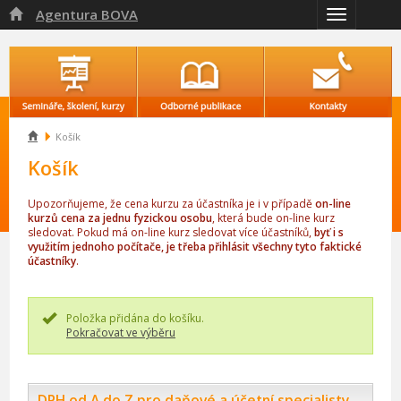
Agentura BOVA

Přepnout
navigaci

Košík
Košík
Upozorňujeme, že cena kurzu za účastníka je i v případě
on-line
kurzů cena za jednu fyzickou osobu
, která bude on-line kurz
sledovat. Pokud má on-line kurz sledovat více účastníků,
byť i s
využitím jednoho počítače, je třeba přihlásit všechny tyto faktické
účastníky
.
Položka přidána do košíku.
Pokračovat ve výběru
DPH od A do Z pro daňové a účetní specialisty