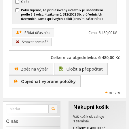
Oběd
Potvrzujeme, že přihlašovaný účastník je úředníkem
podle § 2 odst. 4 zákona č. 312/2002 Sb. o úřednících
územních samosprávných celků
(prosím zaškrtněte)
+
Přidat účastníka
Cena: 6 480,00 Kč
Smazat seminář
Celkem za objednávku: 6 480,00 Kč
Zpět na výběr
Uložit a přepočítat
Objednat vybrané položky
nahoru
Nákupní košík
Vyhledat
OK
na
webu
Váš košík obsahuje
O nás
1 seminář
.
Celkem: 6 480,00 Kč