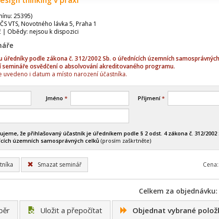
esign thinking v praxi
mínu: 25395)
ČS VTS, Novotného lávka 5, Praha 1
č | Obědy: nejsou k dispozici
náře
sou úředníky podle zákona č. 312/2002 Sb. o úřednících územních samosprávných
í semináře osvědčení o absolvování akreditovaného programu.
 uvedeno i datum a místo narození účastníka.
Jméno
*
Příjmení
*
ujeme, že přihlašovaný účastník je úředníkem podle § 2 odst. 4 zákona č. 312/2002 
ících územních samosprávných celků
(prosím zaškrtněte)
tníka
Smazat seminář
Cena:
Celkem za objednávku: 
běr
Uložit a přepočítat
Objednat vybrané polož