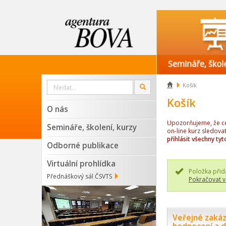
Vyhledat

Košík
OK
na
webu
Košík
O nás
Upozorňujeme, že cen
Semináře, školení, kurzy
on-line kurz sledova
přihlásit všechny tyt
Odborné publikace
Virtuální prohlídka
Položka přid
Přednáškový sál ČSVTS
Pokračovat v
Veřejné zakázk