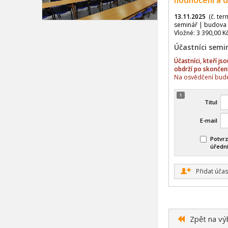
hodnocení a d
13.11.2025
(č. ter
seminář | budova 
Vložné: 3 390,00 K
Účastníci semi
Účastníci, kteří j
obdrží po skončen
Na osvědčení bude
1
Titul
E-mail
Potvrz
úředn
+
Přidat účas
Zpět na vý