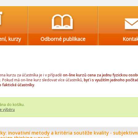
a kurzu za účastníka je i v případě
on-line kurzů cena za jednu fyzickou osob
t. Pokud má on-line kurz sledovat více účastníků,
byť i s využitím jednoho počítač
o faktické účastníky
.
ána do košíku.
e výběru
y: inovativní metody a kritéria soutěže kvality - subjektivn