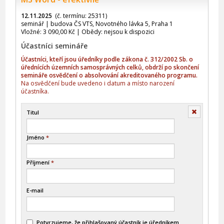
12.11.2025
(č. termínu: 25311)
seminář | budova ČS VTS, Novotného lávka 5, Praha 1
Vložné: 3 090,00 Kč | Obědy: nejsou k dispozici
Účastníci semináře
Účastníci, kteří jsou úředníky podle zákona č. 312/2002 Sb. o
úřednících územních samosprávných celků, obdrží po skončení
semináře osvědčení o absolvování akreditovaného programu.
Na osvědčení bude uvedeno i datum a místo narození
účastníka.
Smazat
Titul
Jméno
*
Příjmení
*
E-mail
Potvrzujeme, že přihlašovaný účastník je úředníkem