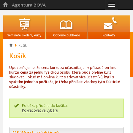
Agentura BOVA

Přepnout
navigaci

Košík
Košík
Upozorňujeme, že cena kurzu za účastníka je i v případě
on-line
kurzů cena za jednu fyzickou osobu
, která bude on-line kurz
sledovat. Pokud má on-line kurz sledovat více účastníků,
byť i s
využitím jednoho počítače, je třeba přihlásit všechny tyto faktické
účastníky
.
Položka přidána do košíku.
Pokračovat ve výběru
MS Word - efektivně