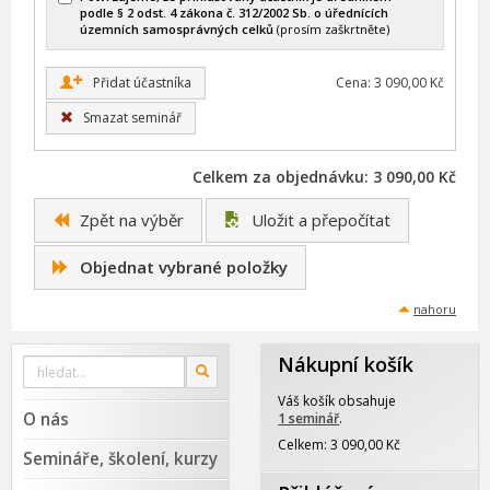
podle § 2 odst. 4 zákona č. 312/2002 Sb. o úřednících
územních samosprávných celků
(prosím zaškrtněte)
+
Přidat účastníka
Cena: 3 090,00 Kč
Smazat seminář
Celkem za objednávku: 3 090,00 Kč
Zpět na výběr
Uložit a přepočítat
Objednat vybrané položky
nahoru
Nákupní košík
Vyhledat
OK
na
webu
Váš košík obsahuje
O nás
1 seminář
.
Celkem: 3 090,00 Kč
Semináře, školení, kurzy