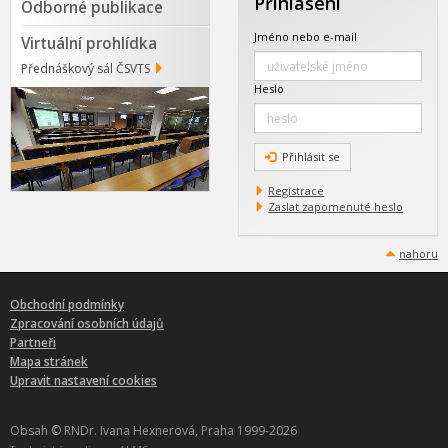
Přihlášení
Odborné publikace
Jméno nebo e-mail
Virtuální prohlídka
Přednáškový sál ČSVTS
Heslo
Přihlásit se
Registrace
Zaslat zapomenuté heslo
nahoru
Obchodní podmínky
Zpracování osobních údajů
Partneři
Mapa stránek
Upravit nastavení cookies
Obsah © RNDr. Ivana Hexnerová, Praha 1999-2026