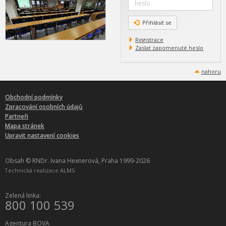
Přihlásit se
Registrace
Zaslat zapomenuté heslo
nahoru
Obchodní podmínky
Zpracování osobních údajů
Partneři
Mapa stránek
Upravit nastavení cookies
Obsah © RNDr. Ivana Hexnerová, Praha 1999-2026
Technická realizace
ALMS
Zelená linka:
800 100 539
Agentura BOVA