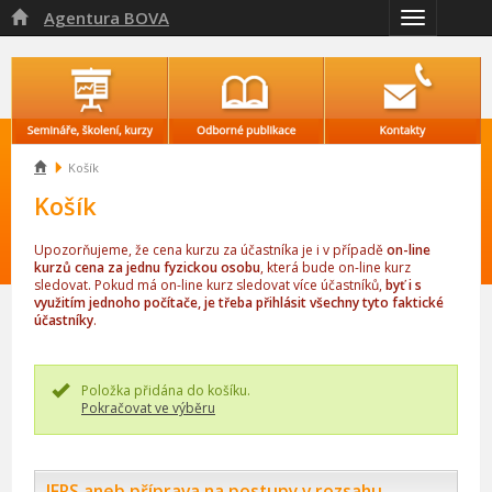
Agentura BOVA

Přepnout
navigaci

Košík
Košík
Upozorňujeme, že cena kurzu za účastníka je i v případě
on-line
kurzů cena za jednu fyzickou osobu
, která bude on-line kurz
sledovat. Pokud má on-line kurz sledovat více účastníků,
byť i s
využitím jednoho počítače, je třeba přihlásit všechny tyto faktické
účastníky
.
Položka přidána do košíku.
Pokračovat ve výběru
IFRS aneb příprava na postupy v rozsahu