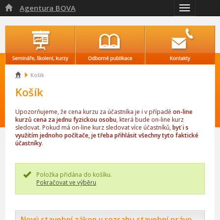
Agentura BOVA

Přepnout
navigaci

Košík
Košík
Upozorňujeme, že cena kurzu za účastníka je i v případě
on-line
kurzů cena za jednu fyzickou osobu
, která bude on-line kurz
sledovat. Pokud má on-line kurz sledovat více účastníků,
byť i s
využitím jednoho počítače, je třeba přihlásit všechny tyto faktické
účastníky
.
Položka přidána do košíku.
Pokračovat ve výběru
Nový stavební zákon v rozsahu stavební právo