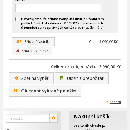
E-mail
Potvrzujeme, že přihlašovaný účastník je úředníkem
podle § 2 odst. 4 zákona č. 312/2002 Sb. o úřednících
územních samosprávných celků
(prosím zaškrtněte)
+
Přidat účastníka
Cena: 3 090,00 Kč
Smazat seminář
Celkem za objednávku: 3 090,00 Kč
Zpět na výběr
Uložit a přepočítat
Objednat vybrané položky
nahoru
Nákupní košík
Vyhledat
OK
na
webu
Váš košík obsahuje