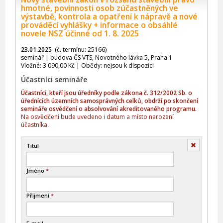
hmotné, povinnosti osob zúčastněných ve
výstavbě, kontrola a opatření k nápravě a nové
prováděcí vyhlášky + informace o obsáhlé
novele NSZ účinné od 1. 8. 2025
23.01.2025
(č. termínu: 25166)
seminář | budova ČS VTS, Novotného lávka 5, Praha 1
Vložné: 3 090,00 Kč | Obědy: nejsou k dispozici
Účastníci semináře
Účastníci, kteří jsou úředníky podle zákona č. 312/2002 Sb. o
úřednících územních samosprávných celků, obdrží po skončení
semináře osvědčení o absolvování akreditovaného programu.
Na osvědčení bude uvedeno i datum a místo narození
účastníka.
Smazat
Titul
Jméno
*
Příjmení
*