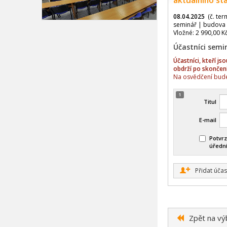
aktuálního st
08.04.2025
(č. ter
seminář | budova 
Vložné: 2 990,00 K
Účastníci semi
Účastníci, kteří j
obdrží po skončen
Na osvědčení bude
1
Titul
E-mail
Potvrz
úředn
+
Přidat účas
Zpět na vý