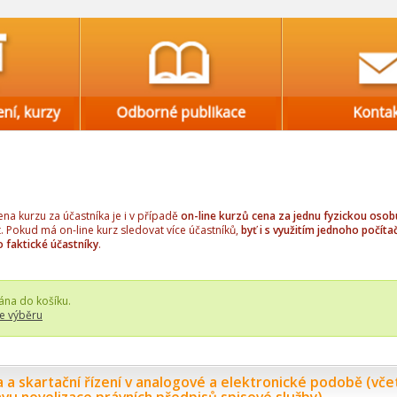
a kurzu za účastníka je i v případě
on-line kurzů cena za jednu fyzickou osob
t. Pokud má on-line kurz sledovat více účastníků,
byť i s využitím jednoho počítač
o faktické účastníky
.
ána do košíku.
e výběru
a a skartační řízení v analogové a elektronické podobě (vče