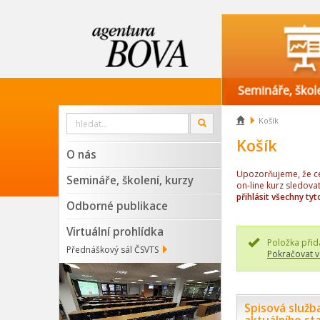
Vyhledat

Košík
OK
na
webu
Košík
O nás
Upozorňujeme, že cen
Semináře, školení, kurzy
on-line kurz sledova
přihlásit všechny tyt
Odborné publikace
Virtuální prohlídka
Položka přid
Přednáškový sál ČSVTS
Pokračovat v
Spisová služb