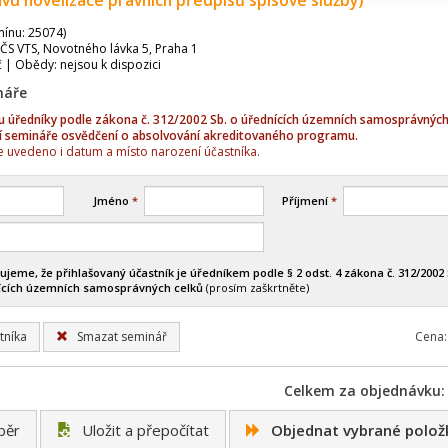
avu novelizace právních předpisů spisové služby)
mínu: 25074)
ČS VTS, Novotného lávka 5, Praha 1
č | Obědy: nejsou k dispozici
náře
sou úředníky podle zákona č. 312/2002 Sb. o úřednících územních samosprávných
í semináře osvědčení o absolvování akreditovaného programu.
 uvedeno i datum a místo narození účastníka.
Jméno
*
Příjmení
*
ujeme, že přihlašovaný účastník je úředníkem podle § 2 odst. 4 zákona č. 312/2002 
ících územních samosprávných celků
(prosím zaškrtněte)
tníka
Smazat seminář
Cena:
Celkem za objednávku: 
běr
Uložit a přepočítat
Objednat vybrané polož