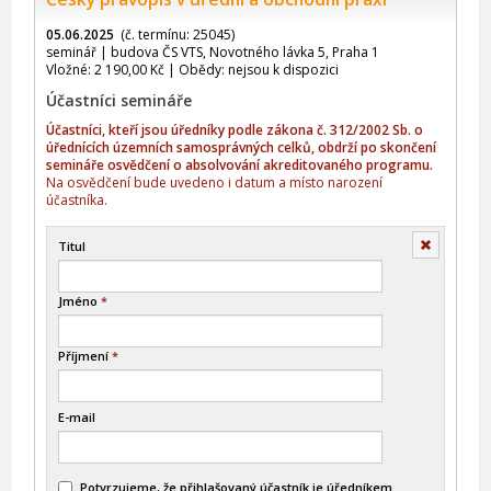
05.06.2025
(č. termínu: 25045)
seminář | budova ČS VTS, Novotného lávka 5, Praha 1
Vložné: 2 190,00 Kč | Obědy: nejsou k dispozici
Účastníci semináře
Účastníci, kteří jsou úředníky podle zákona č. 312/2002 Sb. o
úřednících územních samosprávných celků, obdrží po skončení
semináře osvědčení o absolvování akreditovaného programu.
Na osvědčení bude uvedeno i datum a místo narození
účastníka.
Smazat
Titul
Jméno
*
Příjmení
*
E-mail
Potvrzujeme, že přihlašovaný účastník je úředníkem