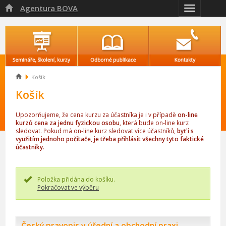
Agentura BOVA

Přepnout
navigaci

Košík
Košík
Upozorňujeme, že cena kurzu za účastníka je i v případě
on-line
kurzů cena za jednu fyzickou osobu
, která bude on-line kurz
sledovat. Pokud má on-line kurz sledovat více účastníků,
byť i s
využitím jednoho počítače, je třeba přihlásit všechny tyto faktické
účastníky
.
Položka přidána do košíku.
Pokračovat ve výběru
Český pravopis v úřední a obchodní praxi