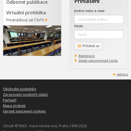
Přihlášení
Odborné publikace
Jméno nebo e-mail
Virtuální prohlídka
Přednáškový sál ČSVTS
Heslo
Přihlásit se
Registrace
Zaslat zapomenuté heslo
nahoru
Obchodní podmínky
Zpracování osobních údajů
Partneři
Mapa stránek
Upravit nastavení cookies
Obsah © RNDr. Ivana Hexnerová, Praha 1999-2026