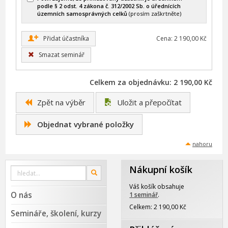
podle § 2 odst. 4 zákona č. 312/2002 Sb. o úřednících
územních samosprávných celků
(prosím zaškrtněte)
+
Přidat účastníka
Cena: 2 190,00 Kč
Smazat seminář
Celkem za objednávku: 2 190,00 Kč
Zpět na výběr
Uložit a přepočítat
Objednat vybrané položky
nahoru
Nákupní košík
Vyhledat
OK
na
webu
Váš košík obsahuje
O nás
1 seminář
.
Celkem: 2 190,00 Kč
Semináře, školení, kurzy