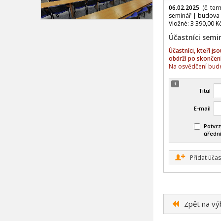
06.02.2025
(č. ter
seminář | budova 
Vložné: 3 390,00 K
Účastníci semi
Účastníci, kteří j
obdrží po skončen
Na osvědčení bude
1
Titul
E-mail
Potvrz
úředn
+
Přidat účas
Zpět na vý