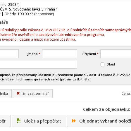
mínu: 25034)
ČS VTS, Novotného lávka 5, Praha 1
č | Obědy: 190,00 Kč (nepovinné)
náře
sou úředníky podle zákona č. 312/2002 Sb. o úřednících územních samosprávných
í semináře osvědčení o absolvování akreditovaného programu.
 uvedeno i datum a místo narození účastníka.
Jméno
*
Příjmení
*
Oběd
ujeme, že přihlašovaný účastník je úředníkem podle § 2 odst. 4 zákona č. 312/2002 
ících územních samosprávných celků
(prosím zaškrtněte)
tníka
Smazat seminář
Cena:
Celkem za objednávku: 
běr
Uložit a přepočítat
Objednat vybrané polož