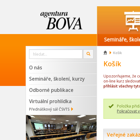
Vyhledat

Košík
OK
na
webu
Košík
O nás
Upozorňujeme, že cen
Semináře, školení, kurzy
on-line kurz sledova
přihlásit všechny tyt
Odborné publikace
Virtuální prohlídka
Položka přid
Přednáškový sál ČSVTS
Pokračovat v
Veřejné zakáz