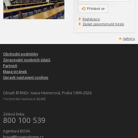
Přihlásit se
Registrace
Zaslat zapomenuté heslo
nahoru
Obchodní podmínky
Zpracování osobních údajů
Partneři
Mapa stránek
Upravit nastavení cookies
Obsah © RNDr. Ivana Hexnerová, Praha 1999-2026
Technická realizace
ALMS
Zelená linka:
800 100 539
Agentura BOVA
bova@bovapolygon.cz