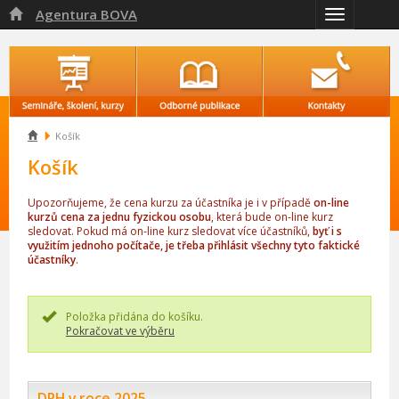
Agentura BOVA

Přepnout
navigaci

Košík
Košík
Upozorňujeme, že cena kurzu za účastníka je i v případě
on-line
kurzů cena za jednu fyzickou osobu
, která bude on-line kurz
sledovat. Pokud má on-line kurz sledovat více účastníků,
byť i s
využitím jednoho počítače, je třeba přihlásit všechny tyto faktické
účastníky
.
Položka přidána do košíku.
Pokračovat ve výběru
DPH v roce 2025