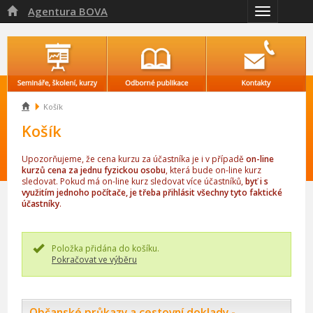
Agentura BOVA

Přepnout
navigaci

Košík
Košík
Upozorňujeme, že cena kurzu za účastníka je i v případě
on-line
kurzů cena za jednu fyzickou osobu
, která bude on-line kurz
sledovat. Pokud má on-line kurz sledovat více účastníků,
byť i s
využitím jednoho počítače, je třeba přihlásit všechny tyto faktické
účastníky
.
Položka přidána do košíku.
Pokračovat ve výběru
Občanské průkazy a cestovní doklady -