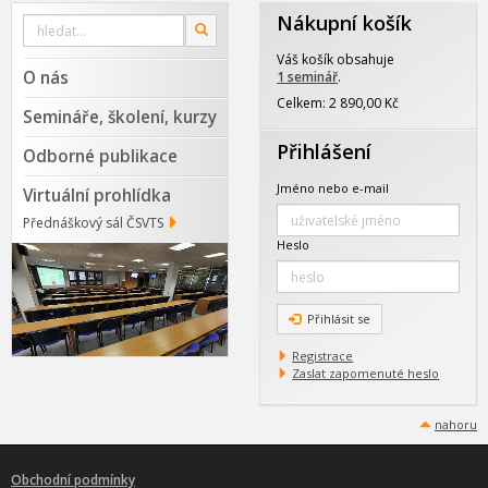
Nákupní košík
Vyhledat
OK
na
webu
Váš košík obsahuje
O nás
1 seminář
.
Celkem: 2 890,00 Kč
Semináře, školení, kurzy
Přihlášení
Odborné publikace
Jméno nebo e-mail
Virtuální prohlídka
Přednáškový sál ČSVTS
Heslo
Přihlásit se
Registrace
Zaslat zapomenuté heslo
nahoru
Obchodní podmínky