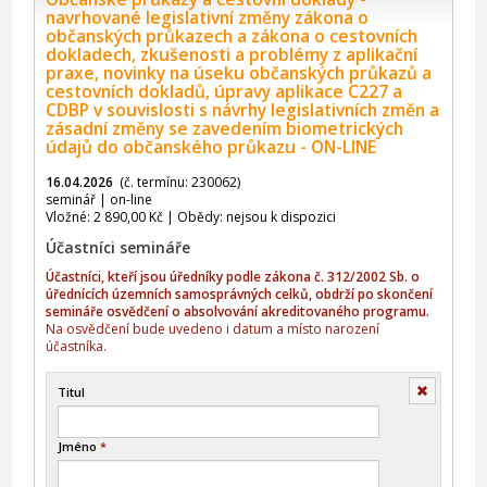
navrhované legislativní změny zákona o
občanských průkazech a zákona o cestovních
dokladech, zkušenosti a problémy z aplikační
praxe, novinky na úseku občanských průkazů a
cestovních dokladů, úpravy aplikace C227 a
CDBP v souvislosti s návrhy legislativních změn a
zásadní změny se zavedením biometrických
údajů do občanského průkazu - ON-LINE
16.04.2026
(č. termínu: 230062)
seminář | on-line
Vložné: 2 890,00 Kč | Obědy: nejsou k dispozici
Účastníci semináře
Účastníci, kteří jsou úředníky podle zákona č. 312/2002 Sb. o
úřednících územních samosprávných celků, obdrží po skončení
semináře osvědčení o absolvování akreditovaného programu.
Na osvědčení bude uvedeno i datum a místo narození
účastníka.
Smazat
Titul
Jméno
*