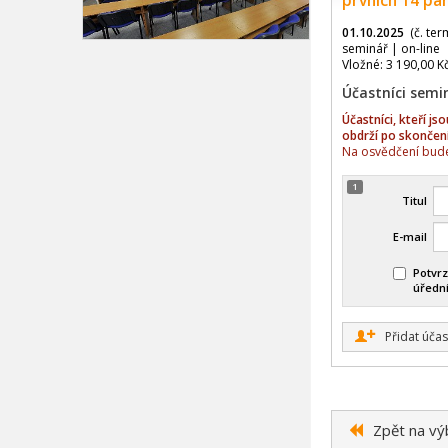
prvních 14 pa
01.10.2025
(č. ter
seminář | on-line
Vložné: 3 190,00 K
Účastníci semi
Účastníci, kteří j
obdrží po skončen
Na osvědčení bude
1
Titul
E-mail
Potvrz
úředn
+
Přidat účas
Zpět na vý