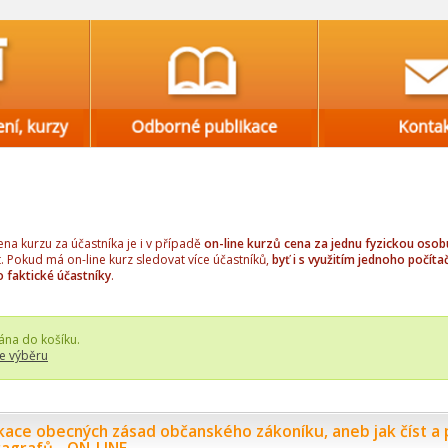
a kurzu za účastníka je i v případě
on-line kurzů cena za jednu fyzickou osob
t. Pokud má on-line kurz sledovat více účastníků,
byť i s využitím jednoho počítač
o faktické účastníky
.
ána do košíku.
e výběru
ikace obecných zásad občanského zákoníku, aneb jak číst a 