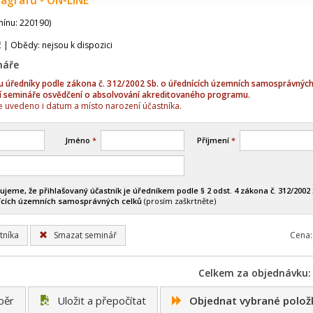
ragrafů - ON-LINE
mínu: 220190)
č | Obědy: nejsou k dispozici
náře
sou úředníky podle zákona č. 312/2002 Sb. o úřednících územních samosprávných
í semináře osvědčení o absolvování akreditovaného programu.
 uvedeno i datum a místo narození účastníka.
Jméno
*
Příjmení
*
ujeme, že přihlašovaný účastník je úředníkem podle § 2 odst. 4 zákona č. 312/2002 
ících územních samosprávných celků
(prosím zaškrtněte)
tníka
Smazat seminář
Cena:
Celkem za objednávku: 
běr
Uložit a přepočítat
Objednat vybrané polož