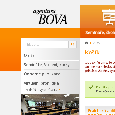
Vyhledat

Košík
OK
na
webu
Košík
O nás
Upozorňujeme, že cen
Semináře, školení, kurzy
on-line kurz sledova
přihlásit všechny tyt
Odborné publikace
Virtuální prohlídka
Položka přid
Přednáškový sál ČSVTS
Pokračovat v
Praktická apl