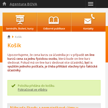
Agentura BOVA

Přepnout
navigaci

Košík
Košík
Upozorňujeme, že cena kurzu za účastníka je i v případě
on-line
kurzů cena za jednu fyzickou osobu
, která bude on-line kurz
sledovat. Pokud má on-line kurz sledovat více účastníků,
byť i s
využitím jednoho počítače, je třeba přihlásit všechny tyto faktické
účastníky
.
Položka přidána do košíku.
Pokračovat ve výběru
Náhrada škody a nemajetkové újmy v