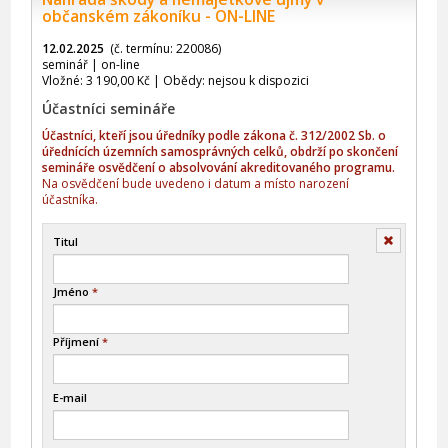
občanském zákoníku - ON-LINE
12.02.2025
(č. termínu: 220086)
seminář | on-line
Vložné: 3 190,00 Kč | Obědy: nejsou k dispozici
Účastníci semináře
Účastníci, kteří jsou úředníky podle zákona č. 312/2002 Sb. o
úřednících územních samosprávných celků, obdrží po skončení
semináře osvědčení o absolvování akreditovaného programu.
Na osvědčení bude uvedeno i datum a místo narození
účastníka.
Smazat
Titul
Jméno
*
Příjmení
*
E-mail