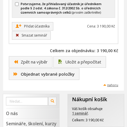
Potvrzujeme, že přihlašovaný účastník je úředníkem
podle § 2 odst. 4 zákona č. 312/2002 Sb. o úřednících
územních samosprávných celků
(prosím zaškrtněte)
+
Přidat účastníka
Cena: 3 190,00 Kč
Smazat seminář
Celkem za objednávku: 3 190,00 Kč
Zpět na výběr
Uložit a přepočítat
Objednat vybrané položky
nahoru
Nákupní košík
Vyhledat
OK
na
webu
Váš košík obsahuje
O nás
1 seminář
.
Celkem: 3 190,00 Kč
Semináře, školení, kurzy