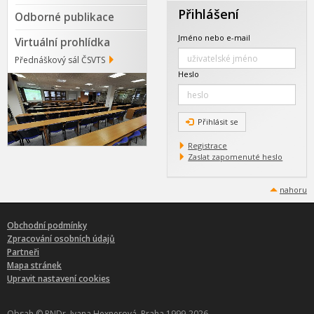
Přihlášení
Odborné publikace
Jméno nebo e-mail
Virtuální prohlídka
Přednáškový sál ČSVTS
Heslo
Přihlásit se
Registrace
Zaslat zapomenuté heslo
nahoru
Obchodní podmínky
Zpracování osobních údajů
Partneři
Mapa stránek
Upravit nastavení cookies
Obsah © RNDr. Ivana Hexnerová, Praha 1999-2026