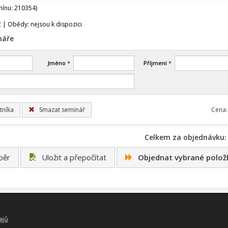
mínu: 210354)
č | Obědy: nejsou k dispozici
náře
Jméno
*
Příjmení
*
tníka
Smazat seminář
Cena:
Celkem za objednávku: 
běr
Uložit a přepočítat
Objednat vybrané polož
ajů