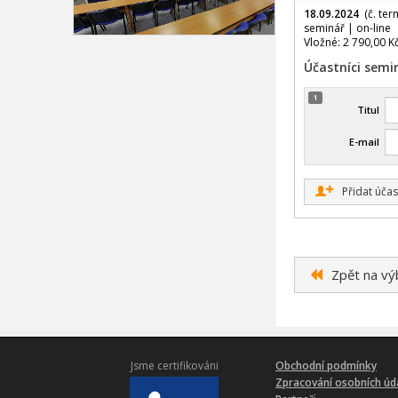
18.09.2024
(č. ter
seminář | on-line
Vložné: 2 790,00 K
Účastníci semi
1
Titul
E-mail
+
Přidat účas
Zpět na vý
Jsme certifikováni
Obchodní podmínky
Zpracování osobních úd