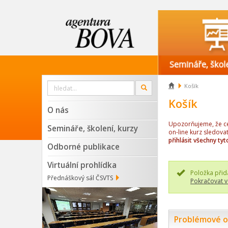
Vyhledat

Košík
OK
na
webu
Košík
O nás
Upozorňujeme, že cen
Semináře, školení, kurzy
on-line kurz sledova
přihlásit všechny tyt
Odborné publikace
Virtuální prohlídka
Položka přid
Přednáškový sál ČSVTS
Pokračovat v
Problémové ob