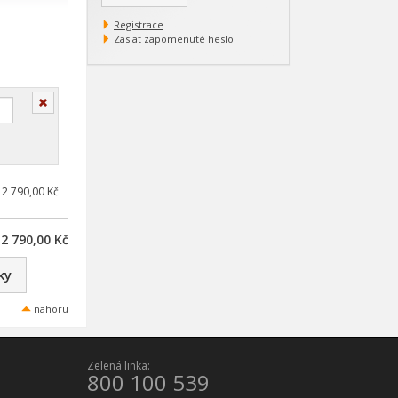
Registrace
Zaslat zapomenuté heslo
Smazat
 2 790,00 Kč
2 790,00 Kč
ky
nahoru
Zelená linka:
800 100 539