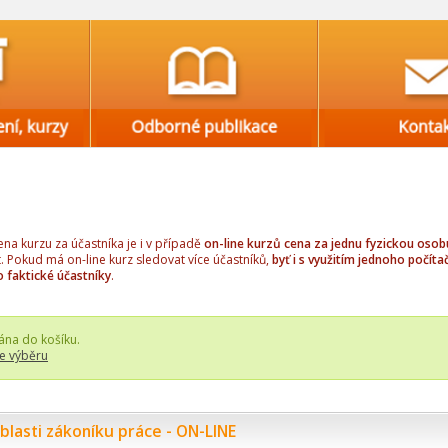
a kurzu za účastníka je i v případě
on-line kurzů cena za jednu fyzickou osob
t. Pokud má on-line kurz sledovat více účastníků,
byť i s využitím jednoho počítač
o faktické účastníky
.
ána do košíku.
e výběru
lasti zákoníku práce - ON-LINE